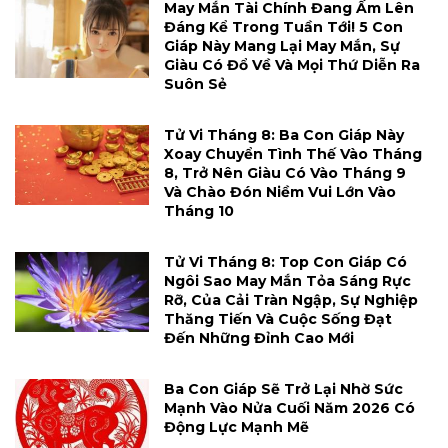
May Mắn Tài Chính Đang Ấm Lên
Đáng Kể Trong Tuần Tới! 5 Con
Giáp Này Mang Lại May Mắn, Sự
Giàu Có Đổ Về Và Mọi Thứ Diễn Ra
Suôn Sẻ
Tử Vi Tháng 8: Ba Con Giáp Này
Xoay Chuyển Tình Thế Vào Tháng
8, Trở Nên Giàu Có Vào Tháng 9
Và Chào Đón Niềm Vui Lớn Vào
Tháng 10
Tử Vi Tháng 8: Top Con Giáp Có
Ngôi Sao May Mắn Tỏa Sáng Rực
Rỡ, Của Cải Tràn Ngập, Sự Nghiệp
Thăng Tiến Và Cuộc Sống Đạt
Đến Những Đỉnh Cao Mới
Ba Con Giáp Sẽ Trở Lại Nhờ Sức
Mạnh Vào Nửa Cuối Năm 2026 Có
Động Lực Mạnh Mẽ