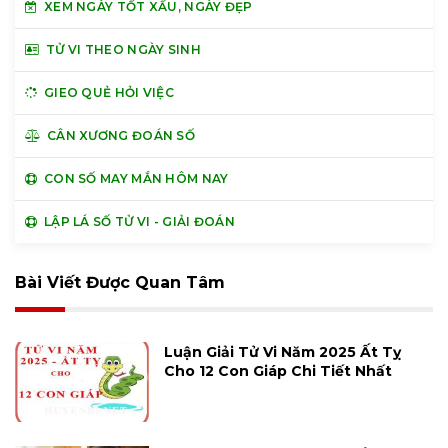
XEM NGÀY TỐT XẤU, NGÀY ĐẸP
TỬ VI THEO NGÀY SINH
GIEO QUẺ HỎI VIỆC
CÂN XƯƠNG ĐOÁN SỐ
CON SỐ MAY MẮN HÔM NAY
LẬP LÁ SỐ TỬ VI - GIẢI ĐOÁN
Bài Viết Được Quan Tâm
Luận Giải Tử Vi Năm 2025 Ất Tỵ
Cho 12 Con Giáp Chi Tiết Nhất