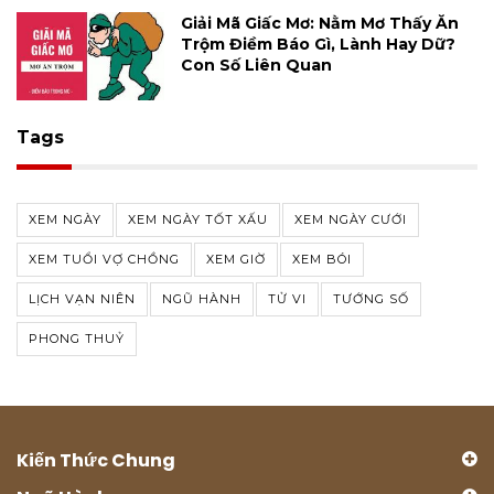
Giải Mã Giấc Mơ: Nằm Mơ Thấy Ăn
Trộm Điềm Báo Gì, Lành Hay Dữ?
Con Số Liên Quan
Tags
XEM NGÀY
XEM NGÀY TỐT XẤU
XEM NGÀY CƯỚI
XEM TUỔI VỢ CHỒNG
XEM GIỜ
XEM BÓI
LỊCH VẠN NIÊN
NGŨ HÀNH
TỬ VI
TƯỚNG SỐ
PHONG THUỶ
Kiến Thức Chung