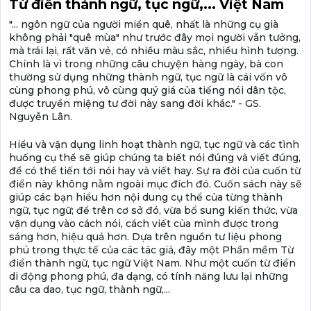
Từ điển thành ngữ, tục ngữ,... Việt Nam
"... ngôn ngữ của người miền quê, nhất là những cụ già
không phải "quê mùa" như trước đây mọi người vẫn tưởng,
mà trái lại, rất văn vẻ, có nhiều màu sắc, nhiều hình tượng.
Chính là vì trong những câu chuyện hàng ngày, bà con
thường sử dụng những thành ngữ, tục ngữ là cái vốn vô
cùng phong phú, vô cùng quý giá của tiếng nói dân tộc,
được truyền miệng tư đời này sang đời khác." - GS.
Nguyễn Lân.
Hiểu và vận dụng linh hoạt thành ngữ, tục ngữ và các tình
huống cụ thể sẽ giúp chúng ta biết nói đúng và viết đúng,
để có thể tiến tới nói hay và viết hay. Sự ra đời của cuốn từ
điển này không nằm ngoài mục đích đó. Cuốn sách này sẽ
giúp các bạn hiểu hơn nội dung cụ thể của từng thành
ngữ, tục ngữ; để trên cơ sở đó, vừa bổ sung kiến thức, vừa
vận dụng vào cách nói, cách viết của mình được trong
sáng hơn, hiệu quả hơn. Dựa trên nguồn tư liệu phong
phú trong thực tế của các tác giả, đây một Phần mềm Từ
điển thành ngữ, tục ngữ Việt Nam. Như một cuốn từ điển
di động phong phú, đa dạng, có tính năng lưu lại những
câu ca dao, tục ngữ, thành ngữ,...