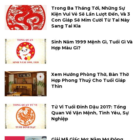
Trong Ba Tháng Tới, Những Sự
Kiện Vui Vẻ Sẽ Lần Lượt Đến, Và 3
Con Giáp Sẽ Mỉm Cười Từ Tai Này
Sang Tai Kia
Sinh Năm 1999 Mệnh Gì, Tuổi Gì Và
Hợp Màu Gì?
Xem Hướng Phòng Thờ, Bàn Thờ
Hợp Phong Thuỷ Cho Tuổi Giáp
Thìn
Tử Vi Tuổi Đinh Dậu 2017: Tổng
Quan Về Vận Mệnh, Tình Yêu, Sự
Nghiệp
Giải Mã Giấc Mơ: Nằm Mơ Động