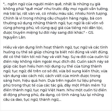
"... ngôn ngữ của người miền quê, nhất là những cụ già
không phải "quê mùa" như trước đây mọi người vẫn tưởng,
mà trái lại, rất văn vẻ, có nhiều màu sắc, nhiều hình tượng.
Chính là vì trong những câu chuyện hàng ngày, bà con
thường sử dụng những thành ngữ, tục ngữ là cái vốn vô
cùng phong phú, vô cùng quý giá của tiếng nói dân tộc,
được truyền miệng tư đời này sang đời khác." - GS.
Nguyễn Lân.
Hiểu và vận dụng linh hoạt thành ngữ, tục ngữ và các tình
huống cụ thể sẽ giúp chúng ta biết nói đúng và viết đúng,
để có thể tiến tới nói hay và viết hay. Sự ra đời của cuốn từ
điển này không nằm ngoài mục đích đó. Cuốn sách này sẽ
giúp các bạn hiểu hơn nội dung cụ thể của từng thành
ngữ, tục ngữ; để trên cơ sở đó, vừa bổ sung kiến thức, vừa
vận dụng vào cách nói, cách viết của mình được trong
sáng hơn, hiệu quả hơn. Dựa trên nguồn tư liệu phong
phú trong thực tế của các tác giả, đây một Phần mềm Từ
điển thành ngữ, tục ngữ Việt Nam. Như một cuốn từ điển
di động phong phú, đa dạng, có tính năng lưu lại những
câu ca dao, tục ngữ, thành ngữ,...