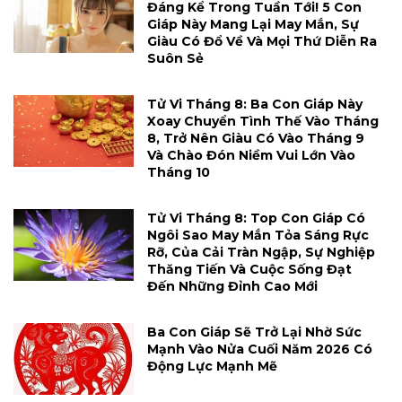
Đáng Kể Trong Tuần Tới! 5 Con
Giáp Này Mang Lại May Mắn, Sự
Giàu Có Đổ Về Và Mọi Thứ Diễn Ra
Suôn Sẻ
Tử Vi Tháng 8: Ba Con Giáp Này
Xoay Chuyển Tình Thế Vào Tháng
8, Trở Nên Giàu Có Vào Tháng 9
Và Chào Đón Niềm Vui Lớn Vào
Tháng 10
Tử Vi Tháng 8: Top Con Giáp Có
Ngôi Sao May Mắn Tỏa Sáng Rực
Rỡ, Của Cải Tràn Ngập, Sự Nghiệp
Thăng Tiến Và Cuộc Sống Đạt
Đến Những Đỉnh Cao Mới
Ba Con Giáp Sẽ Trở Lại Nhờ Sức
Mạnh Vào Nửa Cuối Năm 2026 Có
Động Lực Mạnh Mẽ