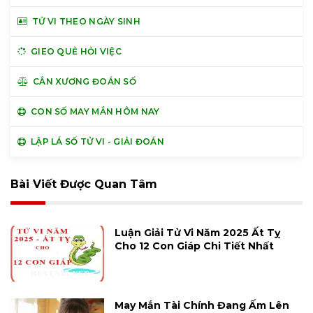
TỬ VI THEO NGÀY SINH
GIEO QUẺ HỎI VIỆC
CÂN XƯƠNG ĐOÁN SỐ
CON SỐ MAY MẮN HÔM NAY
LẬP LÁ SỐ TỬ VI - GIẢI ĐOÁN
Bài Viết Được Quan Tâm
Luận Giải Tử Vi Năm 2025 Ất Tỵ
Cho 12 Con Giáp Chi Tiết Nhất
May Mắn Tài Chính Đang Ấm Lên