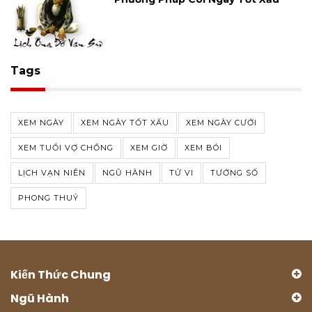
Tags
XEM NGÀY
XEM NGÀY TỐT XẤU
XEM NGÀY CƯỚI
XEM TUỔI VỢ CHỒNG
XEM GIỜ
XEM BÓI
LỊCH VẠN NIÊN
NGŨ HÀNH
TỬ VI
TƯỚNG SỐ
PHONG THUỶ
Kiến Thức Chung
Ngũ Hành