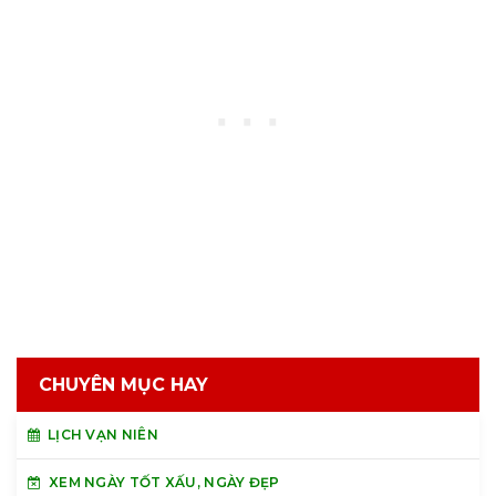
CHUYÊN MỤC HAY
LỊCH VẠN NIÊN
XEM NGÀY TỐT XẤU, NGÀY ĐẸP