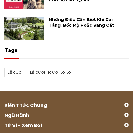
Con Số Liên Quan
Những Điều Cần Biết Khi Cải
Táng, Bốc Mộ Hoặc Sang Cát
Tags
LỄ CƯỚI
LỄ CƯỚI NGƯỜI LÔ LÔ
Kiến Thức Chung
Ngũ Hành
Tử Vi - Xem Bói