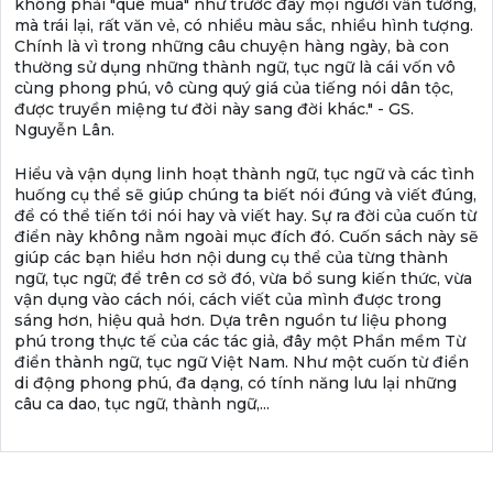
không phải "quê mùa" như trước đây mọi người vẫn tưởng,
mà trái lại, rất văn vẻ, có nhiều màu sắc, nhiều hình tượng.
Chính là vì trong những câu chuyện hàng ngày, bà con
thường sử dụng những thành ngữ, tục ngữ là cái vốn vô
cùng phong phú, vô cùng quý giá của tiếng nói dân tộc,
được truyền miệng tư đời này sang đời khác." - GS.
Nguyễn Lân.
Hiểu và vận dụng linh hoạt thành ngữ, tục ngữ và các tình
huống cụ thể sẽ giúp chúng ta biết nói đúng và viết đúng,
để có thể tiến tới nói hay và viết hay. Sự ra đời của cuốn từ
điển này không nằm ngoài mục đích đó. Cuốn sách này sẽ
giúp các bạn hiểu hơn nội dung cụ thể của từng thành
ngữ, tục ngữ; để trên cơ sở đó, vừa bổ sung kiến thức, vừa
vận dụng vào cách nói, cách viết của mình được trong
sáng hơn, hiệu quả hơn. Dựa trên nguồn tư liệu phong
phú trong thực tế của các tác giả, đây một Phần mềm Từ
điển thành ngữ, tục ngữ Việt Nam. Như một cuốn từ điển
di động phong phú, đa dạng, có tính năng lưu lại những
câu ca dao, tục ngữ, thành ngữ,...