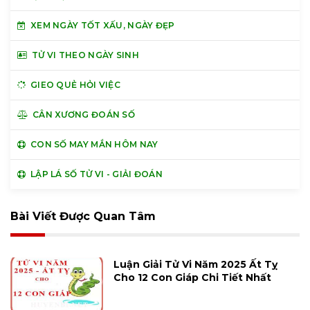
XEM NGÀY TỐT XẤU, NGÀY ĐẸP
TỬ VI THEO NGÀY SINH
GIEO QUẺ HỎI VIỆC
CÂN XƯƠNG ĐOÁN SỐ
CON SỐ MAY MẮN HÔM NAY
LẬP LÁ SỐ TỬ VI - GIẢI ĐOÁN
Bài Viết Được Quan Tâm
Luận Giải Tử Vi Năm 2025 Ất Tỵ
Cho 12 Con Giáp Chi Tiết Nhất