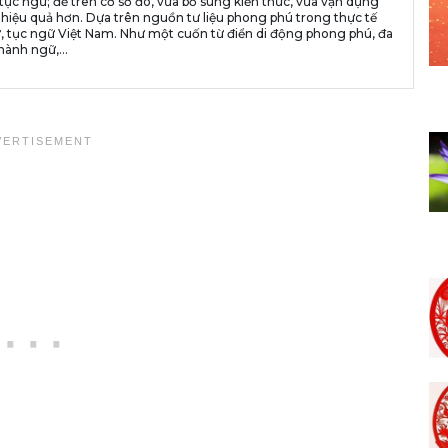
tục ngữ; để trên cơ sở đó, vừa bổ sung kiến thức, vừa vận dụng
 hiệu quả hơn. Dựa trên nguồn tư liệu phong phú trong thực tế
, tục ngữ Việt Nam. Như một cuốn từ điển di động phong phú, đa
hành ngữ,...