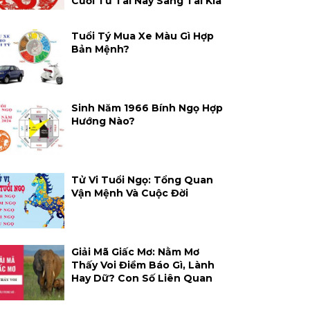
Cười Từ Tai Này Sang Tai Kia
Tuổi Tý Mua Xe Màu Gì Hợp
Bản Mệnh?
Sinh Năm 1966 Bính Ngọ Hợp
Hướng Nào?
Tử Vi Tuổi Ngọ: Tổng Quan
Vận Mệnh Và Cuộc Đời
Giải Mã Giấc Mơ: Nằm Mơ
Thấy Voi Điềm Báo Gì, Lành
Hay Dữ? Con Số Liên Quan