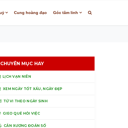
uỷ
Cung hoàng đạo
Góc tâm linh
CHUYÊN MỤC HAY
LỊCH VẠN NIÊN
XEM NGÀY TỐT XẤU, NGÀY ĐẸP
TỬ VI THEO NGÀY SINH
GIEO QUẺ HỎI VIỆC
CÂN XƯƠNG ĐOÁN SỐ