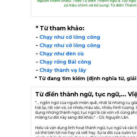
Nguồn tham chiếu: Theo Từ điển Thành ngữ & Tục ngữ V
có hiệu chỉnh và bổ sung; Từ điển Thàn
* Từ tham khảo:
-
Chạy như cờ lông công
-
Chạy như cờ lông công
-
Chạy như đèn cù
-
Chạy rống Bái công
-
Cháy thành vạ lây
* Từ đang tìm kiếm (định nghĩa từ, giải
Từ điển thành ngữ, tục ngữ,... V
"... ngôn ngữ của người miền quê, nhất là những cụ g
trái lại, rất văn vẻ, có nhiều màu sắc, nhiều hình tượ
dụng những thành ngữ, tục ngữ là cái vốn vô cùng pho
miệng tư đời này sang đời khác." - GS. Nguyễn Lân.
Hiểu và vận dụng linh hoạt thành ngữ, tục ngữ và các t
có thể tiến tới nói hay và viết hay. Sự ra đời của cuố