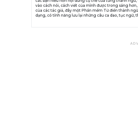
các bạn hiểu hơn nội dung cụ thể của từng thành ngữ, 
vào cách nói, cách viết của mình được trong sáng hơn,
của các tác giả, đây một Phần mềm Từ điển thành ngữ
dạng, có tính năng lưu lại những câu ca dao, tục ngữ, t