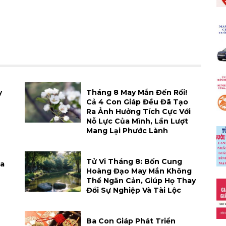
y
Tháng 8 May Mắn Đến Rồi!
Cả 4 Con Giáp Đều Đã Tạo
Ra Ảnh Hưởng Tích Cực Với
Nỗ Lực Của Mình, Lần Lượt
Mang Lại Phước Lành
Tử Vi Tháng 8: Bốn Cung
Xa
Hoàng Đạo May Mắn Không
Thể Ngăn Cản, Giúp Họ Thay
Đổi Sự Nghiệp Và Tài Lộc
h
Ba Con Giáp Phát Triển