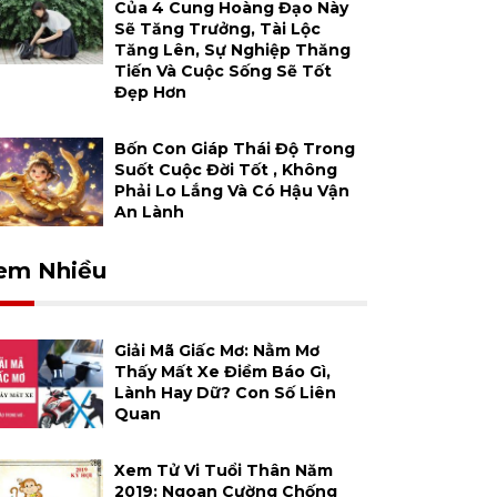
Của 4 Cung Hoàng Đạo Này
Sẽ Tăng Trưởng, Tài Lộc
Tăng Lên, Sự Nghiệp Thăng
Tiến Và Cuộc Sống Sẽ Tốt
Đẹp Hơn
Bốn Con Giáp Thái Độ Trong
Suốt Cuộc Đời Tốt , Không
Phải Lo Lắng Và Có Hậu Vận
An Lành
em Nhiều
Giải Mã Giấc Mơ: Nằm Mơ
Thấy Mất Xe Điềm Báo Gì,
Lành Hay Dữ? Con Số Liên
Quan
Xem Tử Vi Tuổi Thân Năm
2019: Ngoan Cường Chống