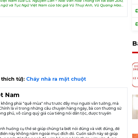
iệt Nam của GS. Nguyễn Lân – Nxb Văn hóa Thông tin tái bản 2010,
h ngữ và Tục Ngữ Việt Nam của tác giả Vũ Thuý Anh, Vũ Quang Hào…
B
 thích từ):
Cháy nhà ra mặt chuột
iệt Nam
ià không phải "quê mùa" như trước đây mọi người vẫn tưởng, mà
ng. Chính là vì trong những câu chuyện hàng ngày, bà con thường sử
ng phú, vô cùng quý giá của tiếng nói dân tộc, được truyền
ình huống cụ thể sẽ giúp chúng ta biết nói đúng và viết đúng, để
n từ điển này không nằm ngoài mục đích đó. Cuốn sách này sẽ giúp