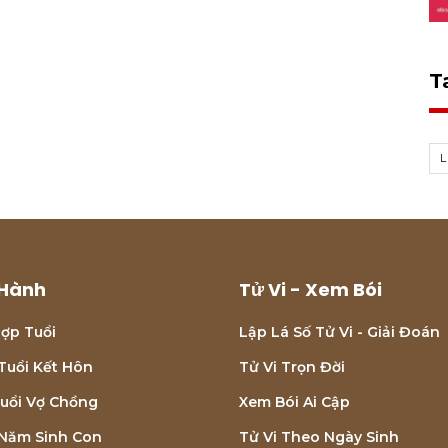
T
L
Hành
Tử Vi - Xem Bói
ợp Tuổi
Lập Lá Số Tử Vi - Giải Đoán
Tuổi Kết Hôn
Tử Vi Trọn Đời
uổi Vợ Chồng
Xem Bói Ai Cập
Năm Sinh Con
Tử Vi Theo Ngày Sinh