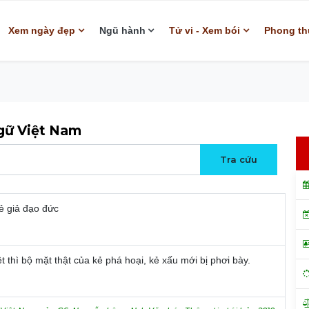
Xem ngày đẹp
Ngũ hành
Tử vi - Xem bói
Phong th
ngữ Việt Nam
kẻ giả đạo đức
t thì bộ mặt thật của kẻ phá hoại, kẻ xấu mới bị phơi bày.