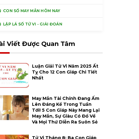
CON SỐ MAY MẮN HÔM NAY
LẬP LÁ SỐ TỬ VI - GIẢI ĐOÁN
ài Viết Được Quan Tâm
Luận Giải Tử Vi Năm 2025 Ất
Tỵ Cho 12 Con Giáp Chi Tiết
Nhất
May Mắn Tài Chính Đang Ấm
Lên Đáng Kể Trong Tuần
Tới! 5 Con Giáp Này Mang Lại
May Mắn, Sự Giàu Có Đổ Về
Và Mọi Thứ Diễn Ra Suôn Sẻ
Tử Vi Tháng 8: Ba Con Giáp