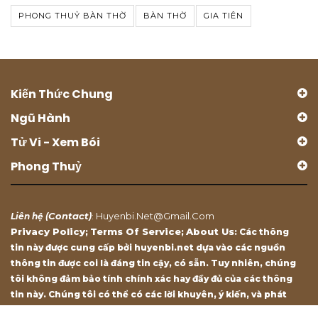
PHONG THUỶ BÀN THỜ
BÀN THỜ
GIA TIÊN
Kiến Thức Chung
Ngũ Hành
Tử Vi - Xem Bói
Phong Thuỷ
Contact
Huyenbi.net@gmail.com
Liên hệ (
)
:
Privacy Policy
Terms Of Service
About Us
;
;
: Các thông
tin này được cung cấp bởi huyenbi.net dựa vào các nguồn
thông tin được coi là đáng tin cậy, có sẵn. Tuy nhiên, chúng
tôi không đảm bảo tính chính xác hay đầy đủ của các thông
tin này. Chúng tôi có thể có các lời khuyên, ý kiến, và phát
biểu chỉ mang tính chất tham khảo.