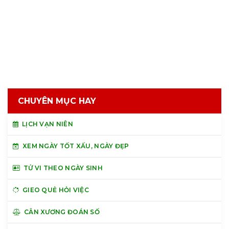
CHUYÊN MỤC HAY
LỊCH VẠN NIÊN
XEM NGÀY TỐT XẤU, NGÀY ĐẸP
TỬ VI THEO NGÀY SINH
GIEO QUẺ HỎI VIỆC
CÂN XƯƠNG ĐOÁN SỐ