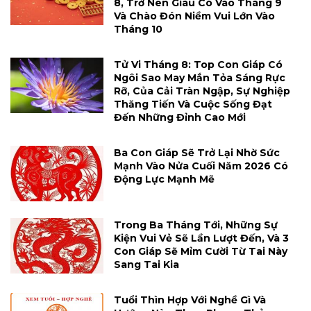
8, Trở Nên Giàu Có Vào Tháng 9
Và Chào Đón Niềm Vui Lớn Vào
Tháng 10
Tử Vi Tháng 8: Top Con Giáp Có
Ngôi Sao May Mắn Tỏa Sáng Rực
Rỡ, Của Cải Tràn Ngập, Sự Nghiệp
Thăng Tiến Và Cuộc Sống Đạt
Đến Những Đỉnh Cao Mới
Ba Con Giáp Sẽ Trở Lại Nhờ Sức
Mạnh Vào Nửa Cuối Năm 2026 Có
Động Lực Mạnh Mẽ
Trong Ba Tháng Tới, Những Sự
Kiện Vui Vẻ Sẽ Lần Lượt Đến, Và 3
Con Giáp Sẽ Mỉm Cười Từ Tai Này
Sang Tai Kia
Tuổi Thìn Hợp Với Nghề Gì Và