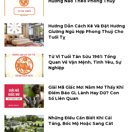
Hướng Nào Theo Phong Thủy
Hướng Dẫn Cách Kê Và Đặt Hướng
Giường Ngủ Hợp Phong Thuỷ Cho
Tuổi Tỵ
Tử Vi Tuổi Tân Sửu 1961: Tổng
Quan Về Vận Mệnh, Tình Yêu, Sự
Nghiệp
Giải Mã Giấc Mơ: Nằm Mơ Thấy Khỉ
Điềm Báo Gì, Lành Hay Dữ? Con
Số Liên Quan
Những Điều Cần Biết Khi Cải
Táng, Bốc Mộ Hoặc Sang Cát