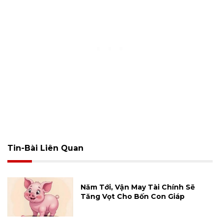
Tin-Bài Liên Quan
Năm Tới, Vận May Tài Chính Sẽ
Tăng Vọt Cho Bốn Con Giáp