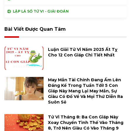
LẬP LÁ SỐ TỬ VI - GIẢI ĐOÁN
Bài Viết Được Quan Tâm
Luận Giải Tử Vi Năm 2025 Ất Tỵ
Cho 12 Con Giáp Chi Tiết Nhất
May Mắn Tài Chính Đang Ấm Lên
Đáng Kể Trong Tuần Tới! 5 Con
Giáp Này Mang Lại May Mắn, Sự
Giàu Có Đổ Về Và Mọi Thứ Diễn Ra
Suôn Sẻ
Tử Vi Tháng 8: Ba Con Giáp Này
Xoay Chuyển Tình Thế Vào Tháng
8, Trở Nên Giàu Có Vào Tháng 9