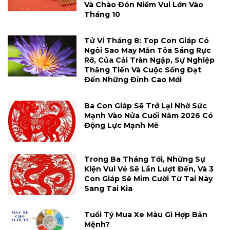
Và Chào Đón Niềm Vui Lớn Vào
Tháng 10
Tử Vi Tháng 8: Top Con Giáp Có
Ngôi Sao May Mắn Tỏa Sáng Rực
Rỡ, Của Cải Tràn Ngập, Sự Nghiệp
Thăng Tiến Và Cuộc Sống Đạt
Đến Những Đỉnh Cao Mới
Ba Con Giáp Sẽ Trở Lại Nhờ Sức
Mạnh Vào Nửa Cuối Năm 2026 Có
Động Lực Mạnh Mẽ
Trong Ba Tháng Tới, Những Sự
Kiện Vui Vẻ Sẽ Lần Lượt Đến, Và 3
Con Giáp Sẽ Mỉm Cười Từ Tai Này
Sang Tai Kia
Tuổi Tý Mua Xe Màu Gì Hợp Bản
Mệnh?