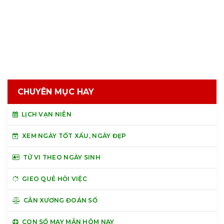
CHUYÊN MỤC HAY
LỊCH VẠN NIÊN
XEM NGÀY TỐT XẤU, NGÀY ĐẸP
TỬ VI THEO NGÀY SINH
GIEO QUẺ HỎI VIỆC
CÂN XƯƠNG ĐOÁN SỐ
CON SỐ MAY MẮN HÔM NAY