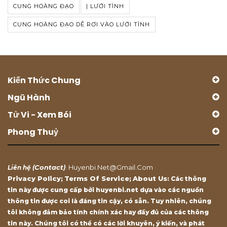
CUNG HOÀNG ĐẠO
| LƯỚI TÌNH
CUNG HOÀNG ĐẠO DỄ RƠI VÀO LƯỚI TÌNH
Kiến Thức Chung
Ngũ Hành
Tử Vi - Xem Bói
Phong Thuỷ
Contact
Huyenbi.net@gmail.com
Liên hệ (
)
:
Privacy Policy
Terms Of Service
About Us
;
;
: Các thông
tin này được cung cấp bởi huyenbi.net dựa vào các nguồn
thông tin được coi là đáng tin cậy, có sẵn. Tuy nhiên, chúng
tôi không đảm bảo tính chính xác hay đầy đủ của các thông
tin này. Chúng tôi có thể có các lời khuyên, ý kiến, và phát