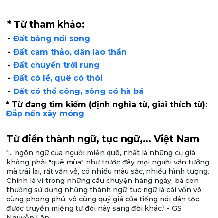
* Từ tham khảo:
-
Đất bằng nổi sóng
-
Đất cam thảo, dân lão thần
-
Đất chuyển trời rung
-
Đất có lề, quê có thói
-
Đất có thổ công, sông có hà bá
* Từ đang tìm kiếm (định nghĩa từ, giải thích từ):
Đắp nền xây móng
Từ điển thành ngữ, tục ngữ,... Việt Nam
"... ngôn ngữ của người miền quê, nhất là những cụ già
không phải "quê mùa" như trước đây mọi người vẫn tưởng,
mà trái lại, rất văn vẻ, có nhiều màu sắc, nhiều hình tượng.
Chính là vì trong những câu chuyện hàng ngày, bà con
thường sử dụng những thành ngữ, tục ngữ là cái vốn vô
cùng phong phú, vô cùng quý giá của tiếng nói dân tộc,
được truyền miệng tư đời này sang đời khác." - GS.
Nguyễn Lân.