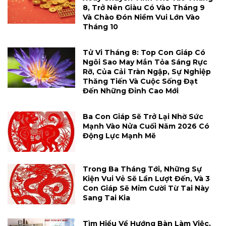
8, Trở Nên Giàu Có Vào Tháng 9
Và Chào Đón Niềm Vui Lớn Vào
Tháng 10
Tử Vi Tháng 8: Top Con Giáp Có
Ngôi Sao May Mắn Tỏa Sáng Rực
Rỡ, Của Cải Tràn Ngập, Sự Nghiệp
Thăng Tiến Và Cuộc Sống Đạt
Đến Những Đỉnh Cao Mới
Ba Con Giáp Sẽ Trở Lại Nhờ Sức
Mạnh Vào Nửa Cuối Năm 2026 Có
Động Lực Mạnh Mẽ
Trong Ba Tháng Tới, Những Sự
Kiện Vui Vẻ Sẽ Lần Lượt Đến, Và 3
Con Giáp Sẽ Mỉm Cười Từ Tai Này
Sang Tai Kia
Tìm Hiểu Về Hướng Bàn Làm Việc,