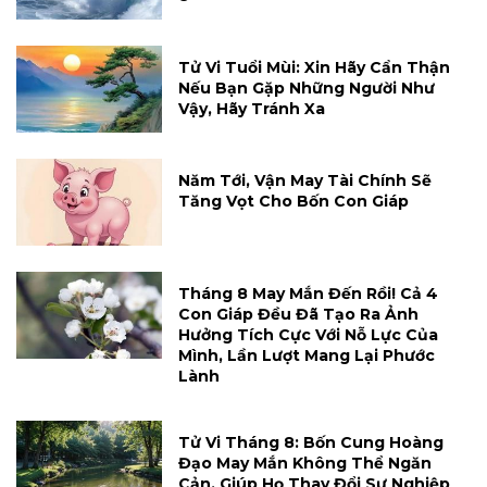
Tử Vi Tuổi Mùi: Xin Hãy Cẩn Thận
Nếu Bạn Gặp Những Người Như
Vậy, Hãy Tránh Xa
Năm Tới, Vận May Tài Chính Sẽ
Tăng Vọt Cho Bốn Con Giáp
Tháng 8 May Mắn Đến Rồi! Cả 4
Con Giáp Đều Đã Tạo Ra Ảnh
Hưởng Tích Cực Với Nỗ Lực Của
Mình, Lần Lượt Mang Lại Phước
Lành
Tử Vi Tháng 8: Bốn Cung Hoàng
Đạo May Mắn Không Thể Ngăn
Cản, Giúp Họ Thay Đổi Sự Nghiệp