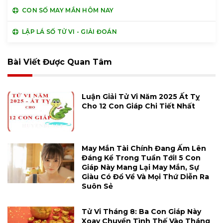
CON SỐ MAY MẮN HÔM NAY
LẬP LÁ SỐ TỬ VI - GIẢI ĐOÁN
Bài Viết Được Quan Tâm
Luận Giải Tử Vi Năm 2025 Ất Tỵ
Cho 12 Con Giáp Chi Tiết Nhất
May Mắn Tài Chính Đang Ấm Lên
Đáng Kể Trong Tuần Tới! 5 Con
Giáp Này Mang Lại May Mắn, Sự
Giàu Có Đổ Về Và Mọi Thứ Diễn Ra
Suôn Sẻ
Tử Vi Tháng 8: Ba Con Giáp Này
Xoay Chuyển Tình Thế Vào Tháng