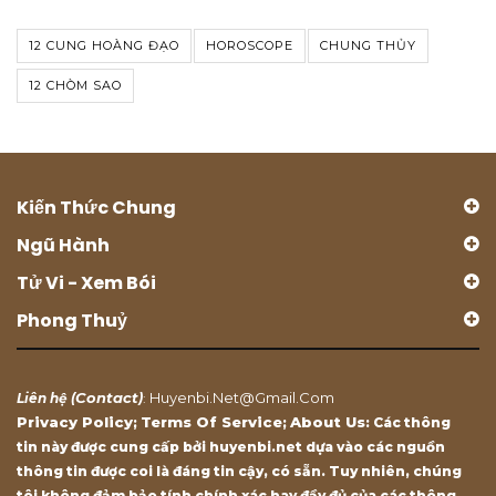
12 CUNG HOÀNG ĐẠO
HOROSCOPE
CHUNG THỦY
12 CHÒM SAO
Kiến Thức Chung
Ngũ Hành
Tử Vi - Xem Bói
Phong Thuỷ
Contact
Huyenbi.net@gmail.com
Liên hệ (
)
:
Privacy Policy
Terms Of Service
About Us
;
;
: Các thông
tin này được cung cấp bởi huyenbi.net dựa vào các nguồn
thông tin được coi là đáng tin cậy, có sẵn. Tuy nhiên, chúng
tôi không đảm bảo tính chính xác hay đầy đủ của các thông