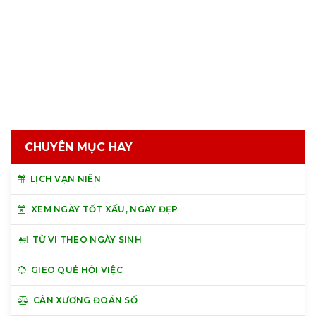
CHUYÊN MỤC HAY
LỊCH VẠN NIÊN
XEM NGÀY TỐT XẤU, NGÀY ĐẸP
TỬ VI THEO NGÀY SINH
GIEO QUẺ HỎI VIỆC
CÂN XƯƠNG ĐOÁN SỐ