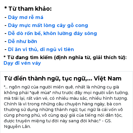
* Từ tham khảo:
-
Dây mơ rễ má
-
Dây mực mất lòng cây gỗ cong
-
Dễ dò rốn bể, khôn lường đáy sông
-
Dễ như bỡn
-
Dĩ ăn vi thủ, dĩ ngủ vi tiên
* Từ đang tìm kiếm (định nghĩa từ, giải thích từ):
Dạy đĩ vén váy
Từ điển thành ngữ, tục ngữ,... Việt Nam
"... ngôn ngữ của người miền quê, nhất là những cụ già
không phải "quê mùa" như trước đây mọi người vẫn tưởng,
mà trái lại, rất văn vẻ, có nhiều màu sắc, nhiều hình tượng.
Chính là vì trong những câu chuyện hàng ngày, bà con
thường sử dụng những thành ngữ, tục ngữ là cái vốn vô
cùng phong phú, vô cùng quý giá của tiếng nói dân tộc,
được truyền miệng tư đời này sang đời khác." - GS.
Nguyễn Lân.