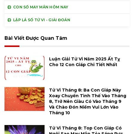
CON SỐ MAY MẮN HÔM NAY
LẬP LÁ SỐ TỬ VI - GIẢI ĐOÁN
Bài Viết Được Quan Tâm
Luận Giải Tử Vi Năm 2025 Ất Tỵ
Cho 12 Con Giáp Chi Tiết Nhất
Tử Vi Tháng 8: Ba Con Giáp Này
Xoay Chuyển Tình Thế Vào Tháng
8, Trở Nên Giàu Có Vào Tháng 9
Và Chào Đón Niềm Vui Lớn Vào
Tháng 10
Tử Vi Tháng 8: Top Con Giáp Có
Ngôi Sao May Mắn Tỏa Sáng Rực