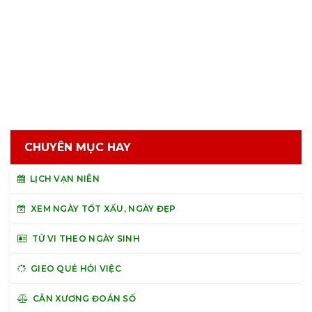
CHUYÊN MỤC HAY
LỊCH VẠN NIÊN
XEM NGÀY TỐT XẤU, NGÀY ĐẸP
TỬ VI THEO NGÀY SINH
GIEO QUẺ HỎI VIỆC
CÂN XƯƠNG ĐOÁN SỐ