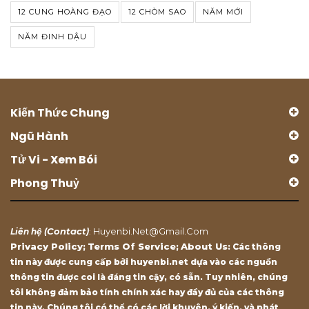
12 CUNG HOÀNG ĐẠO
12 CHÒM SAO
NĂM MỚI
NĂM ĐINH DẬU
Kiến Thức Chung
Ngũ Hành
Tử Vi - Xem Bói
Phong Thuỷ
Contact
Huyenbi.net@gmail.com
Liên hệ (
)
:
Privacy Policy
Terms Of Service
About Us
;
;
: Các thông
tin này được cung cấp bởi huyenbi.net dựa vào các nguồn
thông tin được coi là đáng tin cậy, có sẵn. Tuy nhiên, chúng
tôi không đảm bảo tính chính xác hay đầy đủ của các thông
tin này. Chúng tôi có thể có các lời khuyên, ý kiến, và phát