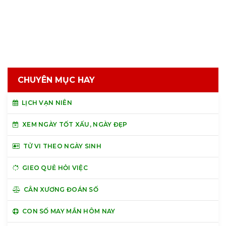
CHUYÊN MỤC HAY
LỊCH VẠN NIÊN
XEM NGÀY TỐT XẤU, NGÀY ĐẸP
TỬ VI THEO NGÀY SINH
GIEO QUẺ HỎI VIỆC
CÂN XƯƠNG ĐOÁN SỐ
CON SỐ MAY MẮN HÔM NAY