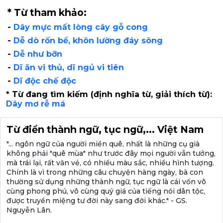
* Từ tham khảo:
-
Dây mực mất lòng cây gỗ cong
-
Dễ dò rốn bể, khôn lường đáy sông
-
Dễ như bỡn
-
Dĩ ăn vi thủ, dĩ ngủ vi tiên
-
Dĩ độc chế độc
* Từ đang tìm kiếm (định nghĩa từ, giải thích từ):
Dây mơ rễ má
Từ điển thành ngữ, tục ngữ,... Việt Nam
"... ngôn ngữ của người miền quê, nhất là những cụ già
không phải "quê mùa" như trước đây mọi người vẫn tưởng,
mà trái lại, rất văn vẻ, có nhiều màu sắc, nhiều hình tượng.
Chính là vì trong những câu chuyện hàng ngày, bà con
thường sử dụng những thành ngữ, tục ngữ là cái vốn vô
cùng phong phú, vô cùng quý giá của tiếng nói dân tộc,
được truyền miệng tư đời này sang đời khác." - GS.
Nguyễn Lân.