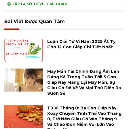
LẬP LÁ SỐ TỬ VI - GIẢI ĐOÁN
Bài Viết Được Quan Tâm
Luận Giải Tử Vi Năm 2025 Ất Tỵ
Cho 12 Con Giáp Chi Tiết Nhất
May Mắn Tài Chính Đang Ấm Lên
Đáng Kể Trong Tuần Tới! 5 Con
Giáp Này Mang Lại May Mắn, Sự
Giàu Có Đổ Về Và Mọi Thứ Diễn Ra
Suôn Sẻ
Tử Vi Tháng 8: Ba Con Giáp Này
Xoay Chuyển Tình Thế Vào Tháng
8, Trở Nên Giàu Có Vào Tháng 9
Và Chào Đón Niềm Vui Lớn Vào