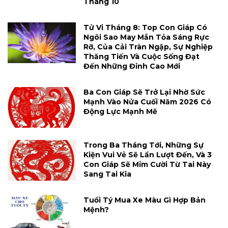
Tháng 10
Tử Vi Tháng 8: Top Con Giáp Có
Ngôi Sao May Mắn Tỏa Sáng Rực
Rỡ, Của Cải Tràn Ngập, Sự Nghiệp
Thăng Tiến Và Cuộc Sống Đạt
Đến Những Đỉnh Cao Mới
Ba Con Giáp Sẽ Trở Lại Nhờ Sức
Mạnh Vào Nửa Cuối Năm 2026 Có
Động Lực Mạnh Mẽ
Trong Ba Tháng Tới, Những Sự
Kiện Vui Vẻ Sẽ Lần Lượt Đến, Và 3
Con Giáp Sẽ Mỉm Cười Từ Tai Này
Sang Tai Kia
Tuổi Tý Mua Xe Màu Gì Hợp Bản
Mệnh?