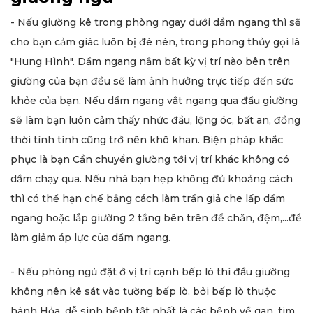
- Nếu giường kê trong phòng ngay dưới dầm ngang thì sẽ
cho bạn cảm giác luôn bị đè nén, trong phong thủy gọi là
"Hung Hình". Dầm ngang nắm bất kỳ vị trí nào bên trên
giường của bạn đều sẽ làm ảnh hưởng trực tiếp đến sức
khỏe của bạn, Nếu dầm ngang vắt ngang qua đầu giường
sẽ làm bạn luôn cảm thấy nhức đầu, lộng óc, bất an, đồng
thời tính tình cũng trở nên khô khan. Biện pháp khắc
phục là bạn Cần chuyển giường tới vị trí khác không có
dầm chạy qua. Nếu nhà bạn hẹp không đủ khoảng cách
thì có thể hạn chế bằng cách làm trần giả che lấp dầm
ngang hoặc lắp giường 2 tầng bên trên để chăn, đệm,...để
làm giảm áp lực của dầm ngang.
- Nếu phòng ngủ đặt ở vị trí cạnh bếp lò thì đầu giường
không nên kê sát vào tường bếp lò, bởi bếp lò thuộc
hành Hỏa, dễ sinh bệnh tật nhất là các bệnh về gan, tim,