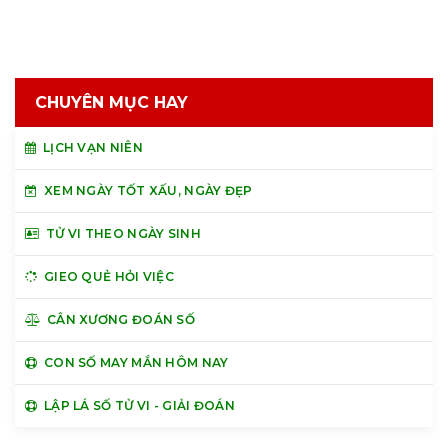
CHUYÊN MỤC HAY
LỊCH VẠN NIÊN
XEM NGÀY TỐT XẤU, NGÀY ĐẸP
TỬ VI THEO NGÀY SINH
GIEO QUẺ HỎI VIỆC
CÂN XƯƠNG ĐOÁN SỐ
CON SỐ MAY MẮN HÔM NAY
LẬP LÁ SỐ TỬ VI - GIẢI ĐOÁN