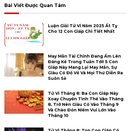
Bài Viết Được Quan Tâm
Luận Giải Tử Vi Năm 2025 Ất Tỵ
Cho 12 Con Giáp Chi Tiết Nhất
May Mắn Tài Chính Đang Ấm Lên
Đáng Kể Trong Tuần Tới! 5 Con
Giáp Này Mang Lại May Mắn, Sự
Giàu Có Đổ Về Và Mọi Thứ Diễn Ra
Suôn Sẻ
Tử Vi Tháng 8: Ba Con Giáp Này
Xoay Chuyển Tình Thế Vào Tháng
8, Trở Nên Giàu Có Vào Tháng 9
Và Chào Đón Niềm Vui Lớn Vào
Tháng 10
Tử Vi Tháng 8: Top Con Giáp Có