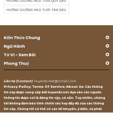
HƯỚNG GIƯỜNG NGỦ TUỔI QUÝ DẬU
HƯỚNG GIƯỜNG NGỦ TUỔI TÂN DẬU
Kiến Thức Chung
Ngũ Hành
Tử Vi - Xem Bói
Phong Thuỷ
Contact
Huyenbi.net@gmail.com
Liên hệ (
)
:
Privacy Policy
Terms Of Service
About Us
;
;
: Các thông
tin này được cung cấp bởi huyenbi.net dựa vào các nguồn
thông tin được coi là đáng tin cậy, có sẵn. Tuy nhiên, chúng
tôi không đảm bảo tính chính xác hay đầy đủ của các thông
tin này. Chúng tôi có thể có các lời khuyên, ý kiến, và phát