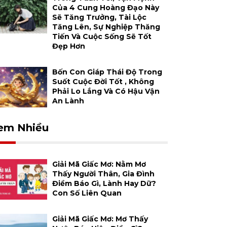
Của 4 Cung Hoàng Đạo Này
Sẽ Tăng Trưởng, Tài Lộc
Tăng Lên, Sự Nghiệp Thăng
Tiến Và Cuộc Sống Sẽ Tốt
Đẹp Hơn
Bốn Con Giáp Thái Độ Trong
Suốt Cuộc Đời Tốt , Không
Phải Lo Lắng Và Có Hậu Vận
An Lành
em Nhiều
Giải Mã Giấc Mơ: Nằm Mơ
Thấy Người Thân, Gia Đình
Điềm Báo Gì, Lành Hay Dữ?
Con Số Liên Quan
Giải Mã Giấc Mơ: Mơ Thấy