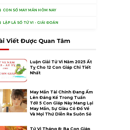
CON SỐ MAY MẮN HÔM NAY
LẬP LÁ SỐ TỬ VI - GIẢI ĐOÁN
ài Viết Được Quan Tâm
Luận Giải Tử Vi Năm 2025 Ất
Tỵ Cho 12 Con Giáp Chi Tiết
Nhất
May Mắn Tài Chính Đang Ấm
Lên Đáng Kể Trong Tuần
Tới! 5 Con Giáp Này Mang Lại
May Mắn, Sự Giàu Có Đổ Về
Và Mọi Thứ Diễn Ra Suôn Sẻ
Tử Vi Tháng 8: Ba Con Giáp