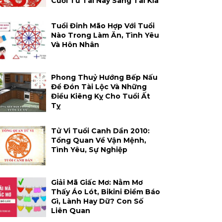
Cười Từ Tai Này Sang Tai Kia
Tuổi Đinh Mão Hợp Với Tuổi
Nào Trong Làm Ăn, Tình Yêu
Và Hôn Nhân
Phong Thuỷ Hướng Bếp Nấu
Để Đón Tài Lộc Và Những
Điều Kiêng Kỵ Cho Tuổi Ất
Tỵ
Tử Vi Tuổi Canh Dần 2010:
Tổng Quan Về Vận Mệnh,
Tình Yêu, Sự Nghiệp
Giải Mã Giấc Mơ: Nằm Mơ
Thấy Áo Lót, Bikini Điềm Báo
Gì, Lành Hay Dữ? Con Số
Liên Quan