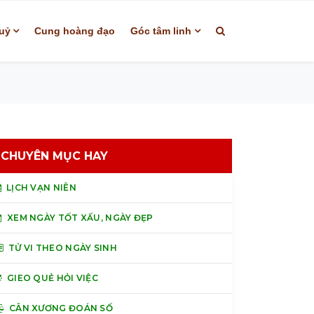
uỷ
Cung hoàng đạo
Góc tâm linh
CHUYÊN MỤC HAY
LỊCH VẠN NIÊN
XEM NGÀY TỐT XẤU, NGÀY ĐẸP
TỬ VI THEO NGÀY SINH
GIEO QUẺ HỎI VIỆC
CÂN XƯƠNG ĐOÁN SỐ