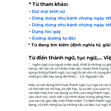
* Từ tham khảo:
-
Dùi mài kinh sử
-
Dửng dưng như bánh chưng ngày tế
-
Dửng dưng như bánh chưng ngày tế
-
Dựng tóc gáy
-
Dương dương tự đắc
* Từ đang tìm kiếm (định nghĩa từ, giải
Từ điển thành ngữ, tục ngữ,... V
"... ngôn ngữ của người miền quê, nhất là những cụ g
trái lại, rất văn vẻ, có nhiều màu sắc, nhiều hình tượ
dụng những thành ngữ, tục ngữ là cái vốn vô cùng pho
miệng tư đời này sang đời khác." - GS. Nguyễn Lân.
Hiểu và vận dụng linh hoạt thành ngữ, tục ngữ và các t
có thể tiến tới nói hay và viết hay. Sự ra đời của cuố
các bạn hiểu hơn nội dung cụ thể của từng thành ngữ, 
vào cách nói, cách viết của mình được trong sáng hơn,
của các tác giả, đây một Phần mềm Từ điển thành ngữ
dạng, có tính năng lưu lại những câu ca dao, tục ngữ, t