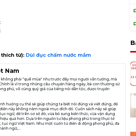
t
t
B
 thích từ):
Dùi đục chấm nước mắm
iệt Nam
ià không phải "quê mùa" như trước đây mọi người vẫn tưởng, mà
ng. Chính là vì trong những câu chuyện hàng ngày, bà con thường sử
ng phú, vô cùng quý giá của tiếng nói dân tộc, được truyền
ình huống cụ thể sẽ giúp chúng ta biết nói đúng và viết đúng, để
n từ điển này không nằm ngoài mục đích đó. Cuốn sách này sẽ giúp
tục ngữ; để trên cơ sở đó, vừa bổ sung kiến thức, vừa vận dụng
 hiệu quả hơn. Dựa trên nguồn tư liệu phong phú trong thực tế
, tục ngữ Việt Nam. Như một cuốn từ điển di động phong phú, đa
hành ngữ,...