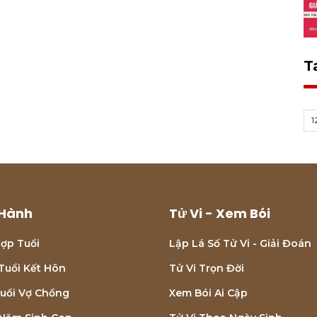
T
1
Hành
Tử Vi - Xem Bói
ợp Tuổi
Lập Lá Số Tử Vi - Giải Đoán
Tuổi Kết Hôn
Tử Vi Trọn Đời
uổi Vợ Chồng
Xem Bói Ai Cập