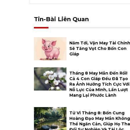
Tin-Bài Liên Quan
Năm Tới, Vận May Tài Chín
Sẽ Tăng Vọt Cho Bốn Con
Giáp
Tháng 8 May Mắn Đến Rồi!
Cả 4 Con Giáp Đều Đã Tạo
Ra Ảnh Hưởng Tích Cực Với
Nỗ Lực Của Mình, Lần Lượt
Mang Lại Phước Lành
Tử Vi Tháng 8: Bốn Cung
Hoàng Đạo May Mắn Không
Thể Ngăn Cản, Giúp Họ Tha
Đổi Sự Nghiệp Và Tài Lộc