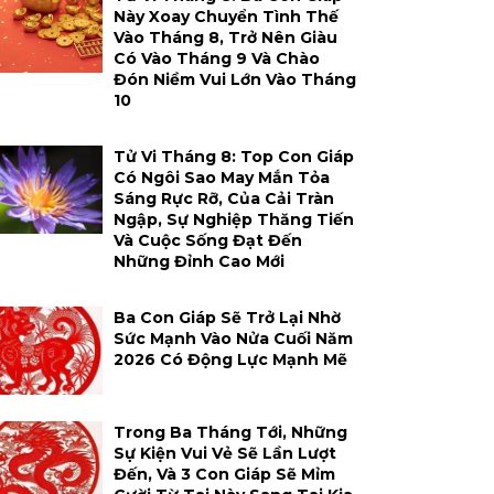
Này Xoay Chuyển Tình Thế
Vào Tháng 8, Trở Nên Giàu
Có Vào Tháng 9 Và Chào
Đón Niềm Vui Lớn Vào Tháng
10
Tử Vi Tháng 8: Top Con Giáp
Có Ngôi Sao May Mắn Tỏa
Sáng Rực Rỡ, Của Cải Tràn
Ngập, Sự Nghiệp Thăng Tiến
Và Cuộc Sống Đạt Đến
Những Đỉnh Cao Mới
Ba Con Giáp Sẽ Trở Lại Nhờ
Sức Mạnh Vào Nửa Cuối Năm
2026 Có Động Lực Mạnh Mẽ
Trong Ba Tháng Tới, Những
Sự Kiện Vui Vẻ Sẽ Lần Lượt
Đến, Và 3 Con Giáp Sẽ Mỉm