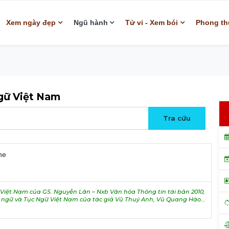
Xem ngày đẹp
Ngũ hành
Tử vi - Xem bói
Phong th
ngữ Việt Nam
he
iệt Nam của GS. Nguyễn Lân – Nxb Văn hóa Thông tin tái bản 2010,
h ngữ và Tục Ngữ Việt Nam của tác giả Vũ Thuý Anh, Vũ Quang Hào…