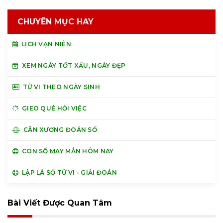
CHUYÊN MỤC HAY
LỊCH VẠN NIÊN
XEM NGÀY TỐT XẤU, NGÀY ĐẸP
TỬ VI THEO NGÀY SINH
GIEO QUẺ HỎI VIỆC
CÂN XƯƠNG ĐOÁN SỐ
CON SỐ MAY MẮN HÔM NAY
LẬP LÁ SỐ TỬ VI - GIẢI ĐOÁN
Bài Viết Được Quan Tâm