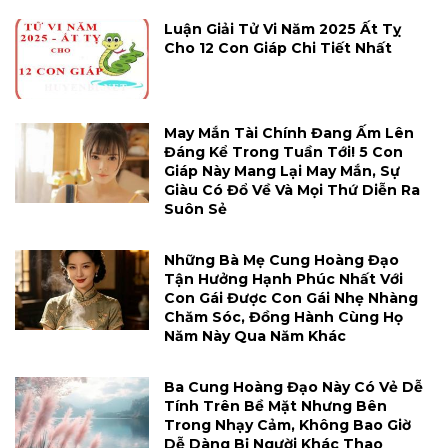
Luận Giải Tử Vi Năm 2025 Ất Tỵ
Cho 12 Con Giáp Chi Tiết Nhất
May Mắn Tài Chính Đang Ấm Lên
Đáng Kể Trong Tuần Tới! 5 Con
Giáp Này Mang Lại May Mắn, Sự
Giàu Có Đổ Về Và Mọi Thứ Diễn Ra
Suôn Sẻ
Những Bà Mẹ Cung Hoàng Đạo
Tận Hưởng Hạnh Phúc Nhất Với
Con Gái Được Con Gái Nhẹ Nhàng
Chăm Sóc, Đồng Hành Cùng Họ
Năm Này Qua Năm Khác
Ba Cung Hoàng Đạo Này Có Vẻ Dễ
Tính Trên Bề Mặt Nhưng Bên
Trong Nhạy Cảm, Không Bao Giờ
Dễ Dàng Bị Người Khác Thao