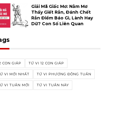
Giải Mã Giấc Mơ: Nằm Mơ
Thấy Giết Rắn, Đánh Chết
Rắn Điềm Báo Gì, Lành Hay
Dữ? Con Số Liên Quan
ags
2 CON GIÁP
TỬ VI 12 CON GIÁP
Ử VI MỚI NHẤT
TỬ VI PHƯƠNG ĐÔNG TUẦN
Ử VI TUẦN MỚI
TỬ VI TUẦN NÀY