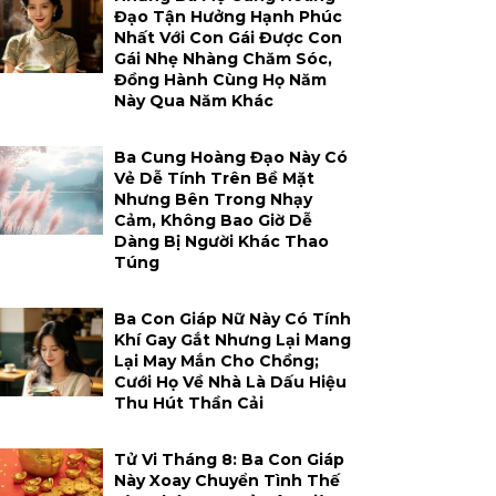
Đạo Tận Hưởng Hạnh Phúc
Nhất Với Con Gái Được Con
Gái Nhẹ Nhàng Chăm Sóc,
Đồng Hành Cùng Họ Năm
Này Qua Năm Khác
Ba Cung Hoàng Đạo Này Có
Vẻ Dễ Tính Trên Bề Mặt
Nhưng Bên Trong Nhạy
Cảm, Không Bao Giờ Dễ
Dàng Bị Người Khác Thao
Túng
Ba Con Giáp Nữ Này Có Tính
Khí Gay Gắt Nhưng Lại Mang
Lại May Mắn Cho Chồng;
Cưới Họ Về Nhà Là Dấu Hiệu
Thu Hút Thần Cải
Tử Vi Tháng 8: Ba Con Giáp
Này Xoay Chuyển Tình Thế