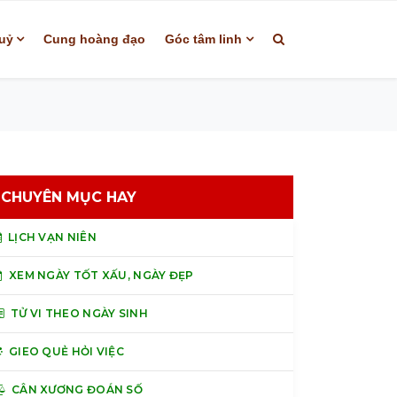
uỷ
Cung hoàng đạo
Góc tâm linh
CHUYÊN MỤC HAY
LỊCH VẠN NIÊN
XEM NGÀY TỐT XẤU, NGÀY ĐẸP
TỬ VI THEO NGÀY SINH
GIEO QUẺ HỎI VIỆC
CÂN XƯƠNG ĐOÁN SỐ