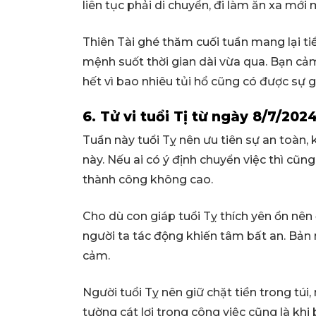
liên tục phải di chuyển, đi làm ăn xa mớ
Thiên Tài ghé thăm cuối tuần mang lại t
mệnh suốt thời gian dài vừa qua. Bạn cả
hết vì bao nhiêu tủi hổ cũng có được sự g
6. Tử vi tuổi Tị từ ngày 8/7/202
Tuần này tuổi Tỵ nên ưu tiên sự an toàn,
này. Nếu ai có ý định chuyển việc thì cũng 
thành công không cao.
Cho dù con giáp tuổi Tỵ thích yên ổn nê
người ta tác động khiến tâm bất an. Bản 
cảm.
Người tuổi Tỵ nên giữ chặt tiền trong tú
tường cát lợi trong công việc cũng là kh