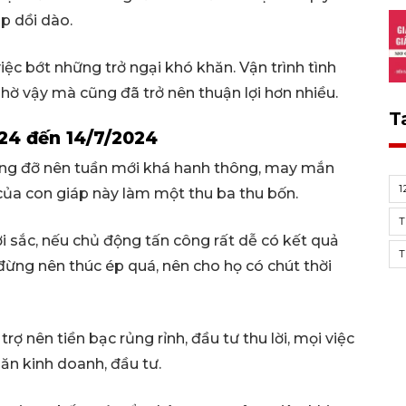
ập dồi dào.
c bớt những trở ngại khó khăn. Vận trình tình
nhờ vậy mà cũng đã trở nên thuận lợi hơn nhiều.
T
024 đến 14/7/2024
nâng đỡ nên tuần mới khá hanh thông, may mắn
1
 của con giáp này làm một thu ba thu bốn.
T
i sắc, nếu chủ động tấn công rất dễ có kết quả
T
 đừng nên thúc ép quá, nên cho họ có chút thời
rợ nên tiền bạc rủng rỉnh, đầu tư thu lời, mọi việc
 ăn kinh doanh, đầu tư.