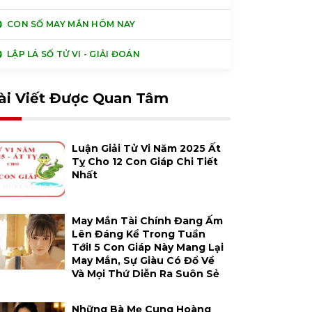
CON SỐ MAY MẮN HÔM NAY
LẬP LÁ SỐ TỬ VI - GIẢI ĐOÁN
ài Viết Được Quan Tâm
Luận Giải Tử Vi Năm 2025 Ất
Tỵ Cho 12 Con Giáp Chi Tiết
Nhất
May Mắn Tài Chính Đang Ấm
Lên Đáng Kể Trong Tuần
Tới! 5 Con Giáp Này Mang Lại
May Mắn, Sự Giàu Có Đổ Về
Và Mọi Thứ Diễn Ra Suôn Sẻ
Những Bà Mẹ Cung Hoàng