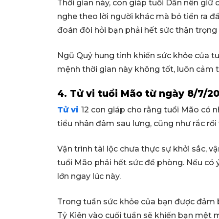
Thời gian này, con giáp tuổi Dần nên giữ ch
nghe theo lời người khác mà bỏ tiền ra đ
đoán đòi hỏi bạn phải hết sức thận trọng 
Ngũ Quỷ hung tinh khiến sức khỏe của tuổ
mệnh thời gian này không tốt, luôn cảm t
4. Tử vi tuổi Mão từ ngày 8/7/2
Tử vi
12 con giáp cho rằng tuổi Mão có 
tiểu nhân đâm sau lưng, cũng như rắc rố
Vận trình tài lộc chưa thực sự khởi sắc, 
tuổi Mão phải hết sức đề phòng. Nếu có ý 
lớn ngay lúc này.
Trong tuần sức khỏe của bạn được đảm b
Tỷ Kiên vào cuối tuần sẽ khiến bạn mệt m