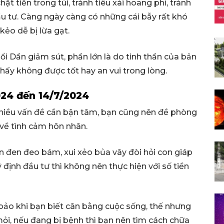
ặt tiền trong túi, tránh tiêu xài hoang phí, tránh
ầu tư. Càng ngày càng có những cái bẫy rất khó
kẻo dễ bị lừa gạt.
i Dần giảm sút, phần lớn là do tinh thần của bản
hấy không được tốt hay an vui trong lòng.
024 đến 14/7/2024
nhiều vấn đề cần bận tâm, bạn cũng nên đề phòng
i về tình cảm hôn nhân.
vận đen đeo bám, xui xẻo bủa vây đòi hỏi con giáp
định đầu tư thì không nên thực hiện với số tiền
ảo khi bạn biết cân bằng cuộc sống, thế nhưng
ỏi, nếu đang bị bệnh thì bạn nên tìm cách chữa