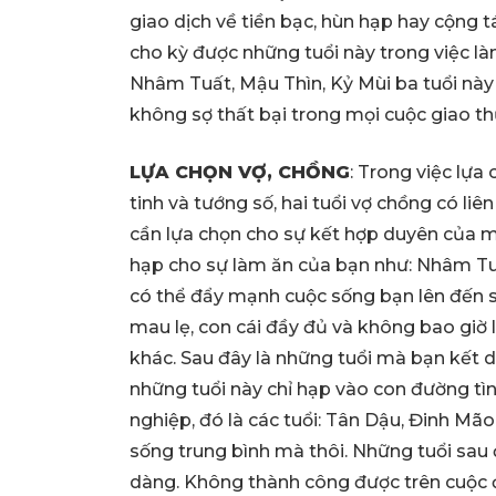
giao dịch về tiền bạc, hùn hạp hay cộng 
cho kỳ được những tuổi này trong việc làm 
Nhâm Tuất, Mậu Thìn, Kỷ Mùi ba tuổi này 
không sợ thất bại trong mọi cuộc giao th
LỰA CHỌN VỢ, CHỒNG
: Trong việc lựa
tinh và tướng số, hai tuổi vợ chồng có li
cần lựa chọn cho sự kết hợp duyên của m
hạp cho sự làm ăn của bạn như: Nhâm Tuấ
có thể đẩy mạnh cuộc sống bạn lên đến s
mau lẹ, con cái đầy đủ và không bao giờ
khác. Sau đây là những tuổi mà bạn kết d
những tuổi này chỉ hạp vào con đường t
nghiệp, đó là các tuổi: Tân Dậu, Đinh Mã
sống trung bình mà thôi. Những tuổi sau
dàng. Không thành công được trên cuộc đ