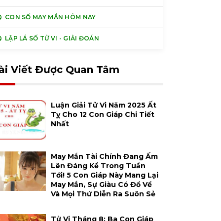
CON SỐ MAY MẮN HÔM NAY
LẬP LÁ SỐ TỬ VI - GIẢI ĐOÁN
ài Viết Được Quan Tâm
Luận Giải Tử Vi Năm 2025 Ất
Tỵ Cho 12 Con Giáp Chi Tiết
Nhất
May Mắn Tài Chính Đang Ấm
Lên Đáng Kể Trong Tuần
Tới! 5 Con Giáp Này Mang Lại
May Mắn, Sự Giàu Có Đổ Về
Và Mọi Thứ Diễn Ra Suôn Sẻ
Tử Vi Tháng 8: Ba Con Giáp