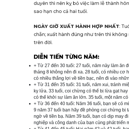
duyên thì nên kỵ bỏ việc làm lễ thành hôn,
sao hạn cho cả hai tuổi.
NGÀY GIỜ XUẤT HÀNH HỢP NHẤT
: Tu
chẵn; xuất hành đúng như trên thì không sợ
trên đời.
DIỄN TIẾN TỪNG NĂM:
+ Từ 27 đến 30 tuổi: 27 tuổi, năm này làm ăn đ
tháng 8 không nên đi xa. 28 tuổi, có nhiều cơ 
có nhiều thắng lợi về tiền bạc, nên đi vào nhữ
+ Từ 31 đến 35 tuổi: 31 tuổi, năm xui, tránh mi
kỵ lửa. 33 tuổi, coi chừng có thể bị lừa gạt ha
có thể khởi sự làm ăn lớn. 35 tuổi, một năm c
+ Từ 36 đến 40 tuổi: Năm 36 tuổi, bạn sẽ có m
9 năm 37 tuổi bạn hãy đề phòng coi chừng bị ta
ngờ về tiền bạ. Năm 39 tuổi, bạn có dịp may đi
nghiệp và công danh của bạn cùng phát triển 
+ Từ 41 đến 45 tuổi: Hai năm 42 và 42 tuổi, b