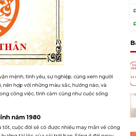
B
vận mệnh, tình yêu, sự nghiệp, cùng xem người
ì, nên hợp với những màu sắc, hướng nào, và
rong công việc, tình cảm cũng như cuộc sống
sinh năm 1980
ốt, cuộc đời sẽ có được nhiều may mắn về công
 hưởng tài lộc, của cải trời ban. Sống ở đời ngay