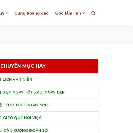
uỷ
Cung hoàng đạo
Góc tâm linh
CHUYÊN MỤC HAY
LỊCH VẠN NIÊN
XEM NGÀY TỐT XẤU, NGÀY ĐẸP
TỬ VI THEO NGÀY SINH
GIEO QUẺ HỎI VIỆC
CÂN XƯƠNG ĐOÁN SỐ