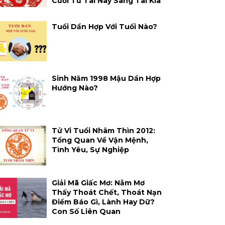
Cười Từ Tai Này Sang Tai Kia
Tuổi Dần Hợp Với Tuổi Nào?
Sinh Năm 1998 Mậu Dần Hợp
Hướng Nào?
Tử Vi Tuổi Nhâm Thìn 2012:
Tổng Quan Về Vận Mệnh,
Tình Yêu, Sự Nghiệp
Giải Mã Giấc Mơ: Nằm Mơ
Thấy Thoát Chết, Thoát Nạn
Điềm Báo Gì, Lành Hay Dữ?
Con Số Liên Quan