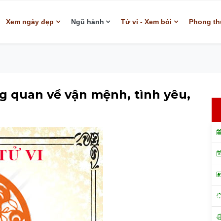
Xem ngày đẹp
Ngũ hành
Tử vi - Xem bói
Phong th
ng quan về vận mệnh, tình yêu,