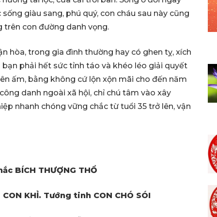
c sống giàu sang, phú quý, con cháu sau này cũng
g trên con đường danh vọng.
 hòa, trong gia đình thường hay có ghen tỵ, xích
i bạn phải hết sức tỉnh táo và khéo léo giải quyết
ên ấm, bằng không cứ lộn xộn mãi cho đến năm
 công danh ngoài xã hội, chỉ chú tâm vào xây
ệp nhanh chóng vững chắc từ tuổi 35 trở lên, vận
Khắc BÍCH THƯỢNG THỔ
 CON KHỈ. Tướng tinh CON CHÓ SÓI