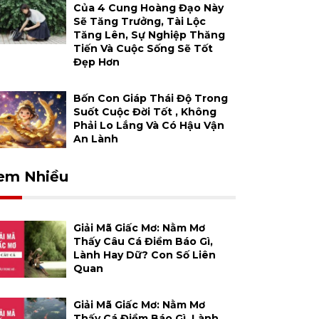
Của 4 Cung Hoàng Đạo Này
Sẽ Tăng Trưởng, Tài Lộc
Tăng Lên, Sự Nghiệp Thăng
Tiến Và Cuộc Sống Sẽ Tốt
Đẹp Hơn
Bốn Con Giáp Thái Độ Trong
Suốt Cuộc Đời Tốt , Không
Phải Lo Lắng Và Có Hậu Vận
An Lành
em Nhiều
Giải Mã Giấc Mơ: Nằm Mơ
Thấy Câu Cá Điềm Báo Gì,
Lành Hay Dữ? Con Số Liên
Quan
Giải Mã Giấc Mơ: Nằm Mơ
Thấy Cá Điềm Báo Gì, Lành