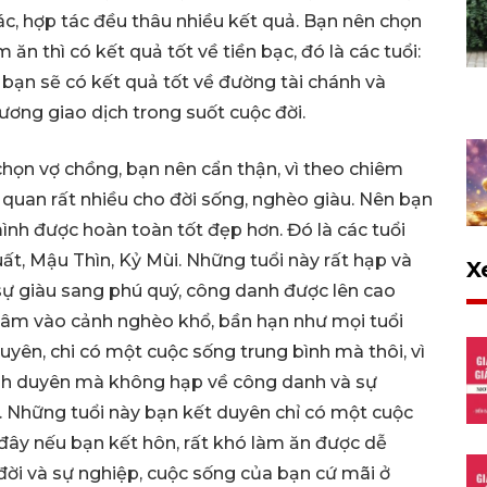
tác, hợp tác đều thâu nhiều kết quả. Bạn nên chọn
ăn thì có kết quả tốt về tiền bạc, đó là các tuổi:
bạn sẽ có kết quả tốt về đường tài chánh và
ương giao dịch trong suốt cuộc đời.
 chọn vợ chồng, bạn nên cẩn thận, vì theo chiêm
ên quan rất nhiều cho đời sống, nghèo giàu. Nên bạn
ình được hoàn toàn tốt đẹp hơn. Đó là các tuổi
t, Mậu Thìn, Kỷ Mùi. Những tuổi này rất hạp và
X
ự giàu sang phú quý, công danh được lên cao
 lâm vào cảnh nghèo khổ, bần hạn như mọi tuổi
uyên, chi có một cuộc sống trung bình mà thôi, vì
ình duyên mà không hạp về công danh và sự
o. Những tuổi này bạn kết duyên chỉ có một cuộc
 đây nếu bạn kết hôn, rất khó làm ăn được dễ
ời và sự nghiệp, cuộc sống của bạn cứ mãi ở