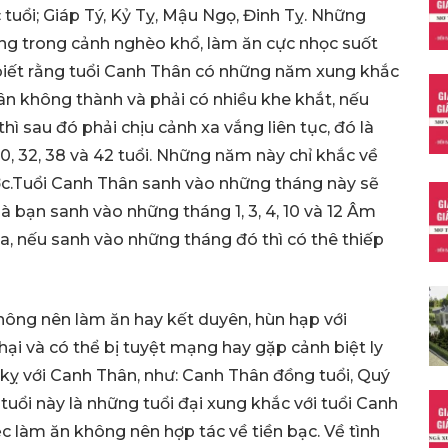
 tuổi; Giáp Tý, Kỷ Tỵ, Mậu Ngọ, Đinh Tỵ. Những
ống trong cảnh nghèo khổ, làm ăn cực nhọc suốt
 biết rằng tuổi Canh Thân có những năm xung khắc
ân không thành và phải có nhiều khe khắt, nếu
ì sau đó phải chịu cảnh xa vắng liên tục, đó là
0, 32, 38 và 42 tuổi. Những năm này chỉ khắc về
ợc.Tuổi Canh Thân sanh vào những tháng này sẽ
là bạn sanh vào những tháng 1, 3, 4, 10 và 12 Âm
oa, nếu sanh vào những tháng đó thì có thê thiếp
hông nên làm ăn hay kết duyên, hùn hạp với
 hại và có thể bị tuyệt mạng hay gặp cảnh biệt ly
c kỵ với Canh Thân, như: Canh Thân đồng tuổi, Quý
uổi này là những tuổi đại xung khắc với tuổi Canh
iệc làm ăn không nên hợp tác về tiền bạc. Về tình