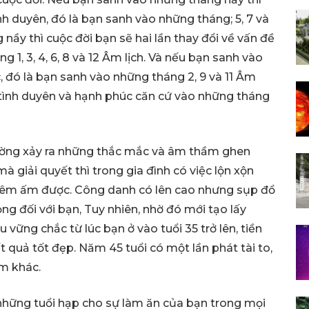
ình duyên, đó là bạn sanh vào những tháng; 5, 7 và
nầy thì cuộc đời bạn sẽ hai lần thay đổi về vấn đề
 1, 3, 4, 6, 8 và 12 Âm lịch. Và nếu bạn sanh vào
 đó là bạn sanh vào những tháng 2, 9 và 11 Âm
i tình duyên và hạnh phúc căn cứ vào những tháng
hường xảy ra những thắc mắc và âm thầm ghen
 giải quyết thì trong gia đình có việc lộn xộn
ới êm ấm được. Công danh có lên cao nhưng sụp đổ
g đối với bạn, Tuy nhiên, nhờ đó mới tạo lấy
vững chắc từ lúc bạn ở vào tuổi 35 trở lên, tiền
 quả tốt đẹp. Năm 45 tuổi có một lần phát tài to,
ăm khác.
 những tuổi hạp cho sự làm ăn của bạn trong mọi