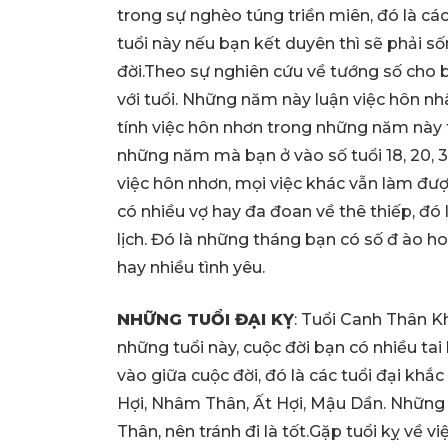
trong sự nghèo túng triền miên, đó là các
tuổi này nếu bạn kết duyên thì sẽ phải s
đời.Theo sự nghiên cứu về tướng số cho
với tuổi. Những năm này luận việc hôn nh
tính việc hôn nhơn trong những năm này th
những năm mà bạn ở vào số tuổi 18, 20, 3
việc hôn nhơn, mọi việc khác vẫn làm đư
có nhiều vợ hay đa đoan về thê thiếp, đó 
lịch. Đó là những tháng bạn có số đ ào h
hay nhiều tình yêu.
NHỮNG TUỔI ĐẠI KỴ
: Tuổi Canh Thân K
những tuổi này, cuộc đời bạn có nhiều tai
vào giữa cuộc đời, đó là các tuổi đại khắ
Hợi, Nhâm Thân, Ất Hợi, Mậu Dần. Những t
Thân, nên tránh đi là tốt.Gặp tuổi kỵ về v