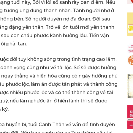
ng tuổi này, Bởi vì lỗi số sanh rày ban đ êm. Nếu
 tướng ung dung thanh nhàn. Tánh người nhờ ở
 không bền. Số người duyên nợ đa đoan, Đời sau
ng đặng yên thân, Trở về lớn tuổi mới yên thanh
 sau con cháu phước kành hưởng lâu. Tiền vận
ồi phải tan.
uộc đời tuy không sống trong tình trạng cao lắm,
danh vọng cũng như về tài lộc. Số sẽ được hưởng
n ở ngay thẳng và hiền hòa cũng có ngày hưởng phú
ều phước lộc, làm ăn được tấn phát và thành công
được nhiều phước lộc và có thể thành công về tài
uý, nếu làm phước ăn ở hiền lành thì sẽ được
 kỷ.
oa huyền bí, tuổi Canh Thân về vấn đề tình duyên
cuộc đời. Nếu bạn sanh vào những tháng nầy thì