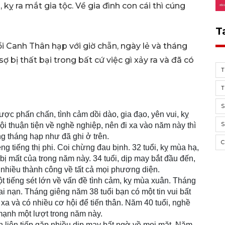
 kỵ ra mắt gia tộc. Về gia đình con cái thì cúng
T
ổi Canh Thân hạp với giờ chẵn, ngày lẻ và tháng
 bị thất bại trong bất cứ việc gì xảy ra và đã có
T
T
S
ược phấn chấn, tình cảm dồi dào, gia đạo, yên vui, kỵ
S
hội thuận tiện về nghề nghiệp, nên đi xa vào năm này thì
ng tháng hạp như đã ghi ở trên.
ệng tiếng thị phi. Coi chừng đau bịnh. 32 tuổi, kỵ mùa hạ,
y bị mất của trong năm này. 34 tuổi, dịp may bắt đầu đến,
ó nhiều thành công về tất cả mọi phương diện.
ột tiếng sét lớn về vấn đề tình cảm, kỵ mùa xuân. Tháng
i nạn. Tháng giêng năm 38 tuổi bạn có một tin vui bất
 xa và có nhiều cơ hội để tiến thân. Năm 40 tuổi, nghề
mạnh một lượt trong năm này.
ạn liên tiếp gặp nhiều dịp may bất ngờ về mọi mặt. Năm