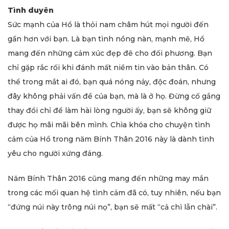
Tình duyên
Sức mạnh của Hổ là thỏi nam châm hút mọi người đến
gần hơn với bạn. Là bạn tình nồng nàn, mạnh mẽ, Hổ
mang đến những cảm xúc đẹp đẽ cho đối phương. Bạn
chỉ gặp rắc rối khi đánh mất niềm tin vào bản thân. Có
thể trong mắt ai đó, bạn quá nóng nảy, độc đoán, nhưng
đây không phải vấn đề của bạn, mà là ở họ. Đừng cố gắng
thay đổi chỉ để làm hài lòng người ấy, bạn sẽ không giữ
được họ mãi mãi bên mình. Chìa khóa cho chuyện tình
cảm của Hổ trong năm Bính Thân 2016 này là dành tình
yêu cho người xứng đáng.
Năm Bính Thân 2016 cũng mang đến những may mắn
trong các mối quan hệ tình cảm đã có, tuy nhiên, nếu bạn
“đứng núi này trông núi nọ”, bạn sẽ mất “cả chì lẫn chài”.