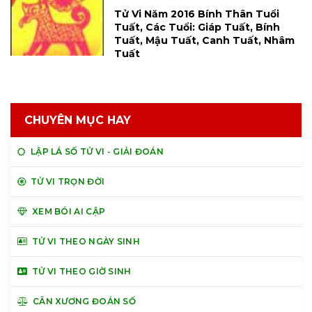
Tử Vi Năm 2016 Bính Thân Tuổi
Tuất, Các Tuổi: Giáp Tuất, Bính
Tuất, Mậu Tuất, Canh Tuất, Nhâm
Tuất
CHUYÊN MỤC HAY
LẬP LÁ SỐ TỬ VI - GIẢI ĐOÁN
TỬ VI TRỌN ĐỜI
XEM BÓI AI CẬP
TỬ VI THEO NGÀY SINH
TỬ VI THEO GIỜ SINH
CÂN XƯƠNG ĐOÁN SỐ