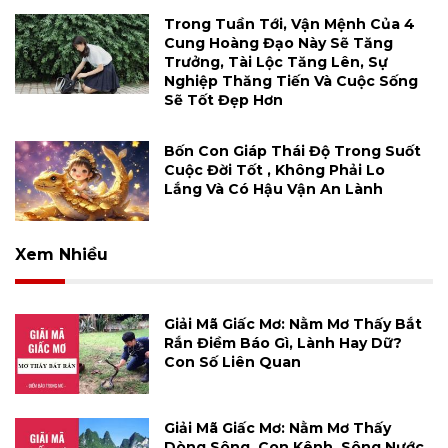
Trong Tuần Tới, Vận Mệnh Của 4
Cung Hoàng Đạo Này Sẽ Tăng
Trưởng, Tài Lộc Tăng Lên, Sự
Nghiệp Thăng Tiến Và Cuộc Sống
Sẽ Tốt Đẹp Hơn
Bốn Con Giáp Thái Độ Trong Suốt
Cuộc Đời Tốt , Không Phải Lo
Lắng Và Có Hậu Vận An Lành
Xem Nhiều
Giải Mã Giấc Mơ: Nằm Mơ Thấy Bắt
Rắn Điềm Báo Gì, Lành Hay Dữ?
Con Số Liên Quan
Giải Mã Giấc Mơ: Nằm Mơ Thấy
Dòng Sông, Con Kênh, Sông Nước