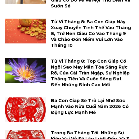
Giàu Có Đổ Về Và Mọi Thứ Diễn Ra
Suôn Sẻ
Tử Vi Tháng 8: Ba Con Giáp Này
Xoay Chuyển Tình Thế Vào Tháng
8, Trở Nên Giàu Có Vào Tháng 9
Và Chào Đón Niềm Vui Lớn Vào
Tháng 10
Tử Vi Tháng 8: Top Con Giáp Có
Ngôi Sao May Mắn Tỏa Sáng Rực
Rỡ, Của Cải Tràn Ngập, Sự Nghiệp
Thăng Tiến Và Cuộc Sống Đạt
Đến Những Đỉnh Cao Mới
Ba Con Giáp Sẽ Trở Lại Nhờ Sức
Mạnh Vào Nửa Cuối Năm 2026 Có
Động Lực Mạnh Mẽ
Trong Ba Tháng Tới, Những Sự
Kiện Vui Vẻ Sẽ Lần Lượt Đến, Và 3