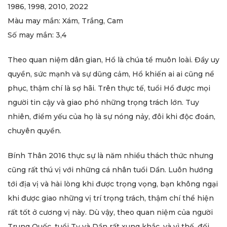
1986, 1998, 2010, 2022
Màu may mắn: Xám, Trắng, Cam
Số may mắn: 3,4
Theo quan niệm dân gian, Hổ là chúa tể muôn loài. Đầy uy
quyền, sức mạnh và sự dũng cảm, Hổ khiến ai ai cũng nể
phục, thậm chí là sợ hãi. Trên thực tế, tuổi Hổ được mọi
người tin cậy và giao phó những trọng trách lớn. Tuy
nhiên, điểm yếu của họ là sự nóng nảy, đôi khi độc đoán,
chuyên quyền.
Bính Thân 2016 thực sự là năm nhiều thách thức nhưng
cũng rất thú vị với những cá nhân tuổi Dần. Luôn hướng
tới địa vị và hài lòng khi được trọng vọng, bạn không ngại
khi được giao những vị trí trọng trách, thậm chí thể hiện
rất tốt ở cương vị này. Dù vậy, theo quan niệm của người
Trung Quốc, tuổi Tỵ và Dần rất xung khắc, và vì thế, đối