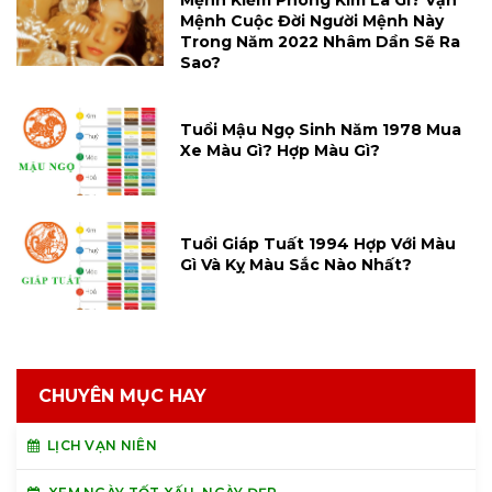
Mệnh Kiếm Phong Kim Là Gì? Vận
Mệnh Cuộc Đời Người Mệnh Này
Trong Năm 2022 Nhâm Dần Sẽ Ra
Sao?
Tuổi Mậu Ngọ Sinh Năm 1978 Mua
Xe Màu Gì? Hợp Màu Gì?
Tuổi Giáp Tuất 1994 Hợp Với Màu
Gì Và Kỵ Màu Sắc Nào Nhất?
CHUYÊN MỤC HAY
LỊCH VẠN NIÊN