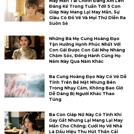
May Mắn Tài Chính Đang Ấm Lên
Đáng Kể Trong Tuần Tới! 5 Con
Giáp Này Mang Lại May Mắn, Sự
Giàu Có Đổ Về Và Mọi Thứ Diễn Ra
Suôn Sẻ
Những Bà Mẹ Cung Hoàng Đạo
Tận Hưởng Hạnh Phúc Nhất Với
Con Gái Được Con Gái Nhẹ Nhàng
Chăm Sóc, Đồng Hành Cùng Họ
Năm Này Qua Năm Khác
Ba Cung Hoàng Đạo Này Có Vẻ Dễ
Tính Trên Bề Mặt Nhưng Bên
Trong Nhạy Cảm, Không Bao Giờ
Dễ Dàng Bị Người Khác Thao
Túng
Ba Con Giáp Nữ Này Có Tính Khí
Gay Gắt Nhưng Lại Mang Lại May
Mắn Cho Chồng; Cưới Họ Về Nhà
Là Dấu Hiệu Thu Hút Thần Cải