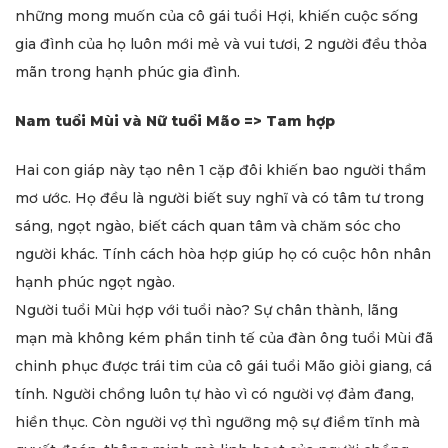
những mong muốn của cô gái tuổi Hợi, khiến cuộc sống
gia đình của họ luôn mới mẻ và vui tươi, 2 người đều thỏa
mãn trong hạnh phúc gia đình.
Nam tuổi Mùi và Nữ tuổi Mão => Tam hợp
Hai con giáp này tạo nên 1 cặp đôi khiến bao người thầm
mơ ước. Họ đều là người biết suy nghĩ và có tâm tư trong
sáng, ngọt ngào, biết cách quan tâm và chăm sóc cho
người khác. Tính cách hòa hợp giúp họ có cuộc hôn nhân
hạnh phúc ngọt ngào.
Người tuổi Mùi hợp với tuổi nào? Sự chân thành, lãng
mạn mà không kém phần tinh tế của đàn ông tuổi Mùi đã
chinh phục được trái tim của cô gái tuổi Mão giỏi giang, cá
tính. Người chồng luôn tự hào vì có người vợ đảm đang,
hiền thục. Còn người vợ thì ngưỡng mộ sự điềm tĩnh mà