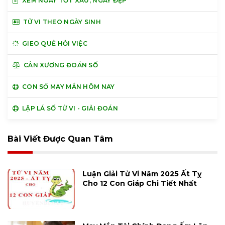
XEM NGÀY TỐT XẤU, NGÀY ĐẸP
TỬ VI THEO NGÀY SINH
GIEO QUẺ HỎI VIỆC
CÂN XƯƠNG ĐOÁN SỐ
CON SỐ MAY MẮN HÔM NAY
LẬP LÁ SỐ TỬ VI - GIẢI ĐOÁN
Bài Viết Được Quan Tâm
Luận Giải Tử Vi Năm 2025 Ất Tỵ
Cho 12 Con Giáp Chi Tiết Nhất