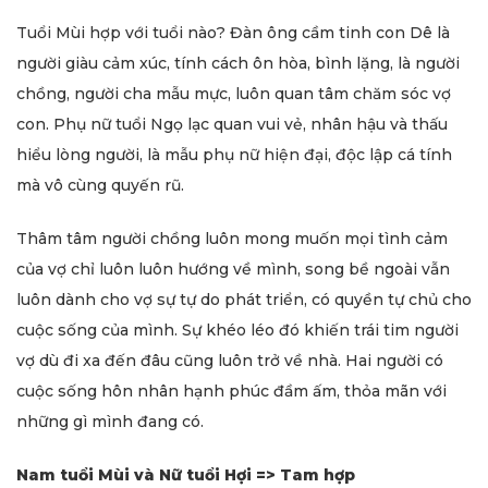
Tuổi Mùi hợp với tuổi nào? Đàn ông cầm tinh con Dê là
người giàu cảm xúc, tính cách ôn hòa, bình lặng, là người
chồng, người cha mẫu mực, luôn quan tâm chăm sóc vợ
con. Phụ nữ tuổi Ngọ lạc quan vui vẻ, nhân hậu và thấu
hiểu lòng người, là mẫu phụ nữ hiện đại, độc lập cá tính
mà vô cùng quyến rũ.
Thâm tâm người chồng luôn mong muốn mọi tình cảm
của vợ chỉ luôn luôn hướng về mình, song bề ngoài vẫn
luôn dành cho vợ sự tự do phát triển, có quyền tự chủ cho
cuộc sống của mình. Sự khéo léo đó khiến trái tim người
vợ dù đi xa đến đâu cũng luôn trở về nhà. Hai người có
cuộc sống hôn nhân hạnh phúc đầm ấm, thỏa mãn với
những gì mình đang có.
Nam tuổi Mùi và Nữ tuổi Hợi => Tam hợp