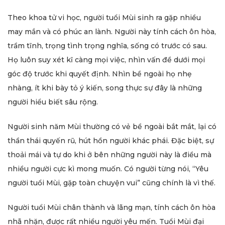
Theo khoa tử vi học, người tuổi Mùi sinh ra gặp nhiều
may mắn và có phúc an lành. Người này tính cách ôn hòa,
trầm tĩnh, trọng tình trọng nghĩa, sống có trước có sau.
Họ luôn suy xét kĩ càng mọi việc, nhìn vấn đề dưới mọi
góc độ trước khi quyết định. Nhìn bề ngoài họ nhẹ
nhàng, ít khi bày tỏ ý kiến, song thực sự đây là những
người hiểu biết sâu rộng.
Người sinh năm Mùi thường có vẻ bề ngoài bắt mắt, lại có
thần thái quyến rũ, hút hồn người khác phái. Đặc biệt, sự
thoải mái và tự do khi ở bên những người này là điều mà
nhiều người cực kì mong muốn. Có người từng nói, “Yêu
người tuổi Mùi, gặp toàn chuyện vui” cũng chính là vì thế.
Người tuổi Mùi chân thành và lãng mạn, tính cách ôn hòa
nhã nhặn, được rất nhiều người yêu mến. Tuổi Mùi đại