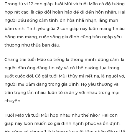
Trong tử vi 12 con giáp, tuổi Mùi và tuổi Mão có độ tương
hợp rất cao, là cặp đôi hoàn hảo để đi đến hôn nhân. Hai
người đều sống cảm tính, ôn hòa nhã nhặn, lãng mạn
bẩm sinh. Tình yêu giữa 2 con giáp này luôn mang 1 màu
hồng mơ màng, cuộc sống gia đình cũng tràn ngập yêu
thương như thủa ban đầu.
Chàng trai tuổi Mão có tiếng là thông minh, dũng cảm, là
người đàn ông đáng tin cậy và có thể nương tựa trong
suốt cuộc đời. Cô gái tuổi Mùi thùy mị nết na, là người vợ,
người mẹ đảm đang trong gia đình. Họ yêu thương và
trân trọng lẫn nhau, luôn tỏ ra ăn ý với nhau trong mọi
chuyện.
Tuổi Mão và tuổi Mùi hợp nhau như thế nào? Hai con
giáp này luôn muốn có gia đình hạnh phúc và ổn định.
Họ cũng có chung 1 lý tưởng và quyết tâm phấn đấu vì tổ