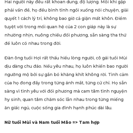
Hai người này đều rất khoan dung, độ lượng. Mỗi khi gặp
phải vấn đề, họ đều bình tĩnh ngồi xuống nói chuyện, giải
quyết 1 cách lý trí, không bao giờ cả giận mất khôn. Điểm
tuyệt vời trong mối quan hệ của 2 con giáp này là sự
nhường nhịn, nuông chiều đối phương, sẵn sàng tha thứ
để luôn có nhau trong đời.
Đàn ông tuổi Hợi rất thấu hiểu lòng người, cô gái tuổi Mùi
dịu dàng chu đáo. Nếu yêu nhau, họ luôn khiến bao người
ngưỡng mộ bởi sự gắn bó khăng khít không rời. Tình cảm
của họ đong đầy trong từng ánh mắt, từng cử chỉ. Họ sẵn
sàng vì tình yêu với đối phương mà cam tâm tình nguyện
hy sinh, quan tâm chăm sóc lẫn nhau trong từng miếng
ăn giấc ngủ, cuộc sống gia đình hạnh phúc dài lâu.
Nữ tuổi Mùi và Nam tuổi Mão => Tam hợp