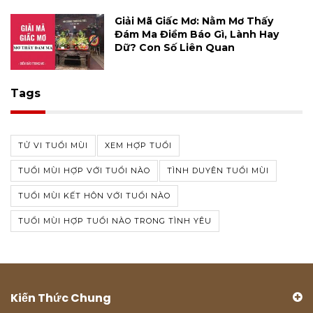
Giải Mã Giấc Mơ: Nằm Mơ Thấy
Đám Ma Điềm Báo Gì, Lành Hay
Dữ? Con Số Liên Quan
Tags
TỬ VI TUỔI MÙI
XEM HỢP TUỔI
TUỔI MÙI HỢP VỚI TUỔI NÀO
TÌNH DUYÊN TUỔI MÙI
TUỔI MÙI KẾT HÔN VỚI TUỔI NÀO
TUỔI MÙI HỢP TUỔI NÀO TRONG TÌNH YÊU
Kiến Thức Chung