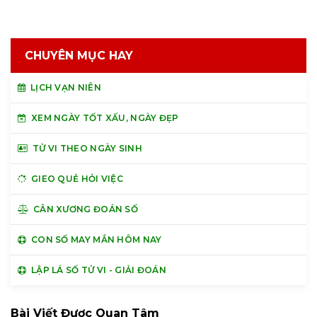
CHUYÊN MỤC HAY
LỊCH VẠN NIÊN
XEM NGÀY TỐT XẤU, NGÀY ĐẸP
TỬ VI THEO NGÀY SINH
GIEO QUẺ HỎI VIỆC
CÂN XƯƠNG ĐOÁN SỐ
CON SỐ MAY MẮN HÔM NAY
LẬP LÁ SỐ TỬ VI - GIẢI ĐOÁN
Bài Viết Được Quan Tâm