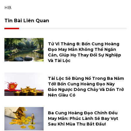
HB.
Tin Bài Liên Quan
Tử Vi Tháng 8: Bốn Cung Hoàng
Đạo May Mắn Không Thể Ngăn
Cản, Giúp Họ Thay Đổi Sự Nghiệp
Và Tài Lộc
Tài Lộc Sẽ Bùng Nổ Trong Ba Năm
Tới! Bốn Cung Hoàng Đạo Này
Đảo Ngược Dòng Chảy Và Dần Trở
Nên Giàu Có
Ba Cung Hoàng Đạo Chính Đều
May Mắn: Phúc Lành Sẽ Bay Vọt
Sau Khi Mùa Thu Bắt Đầu!