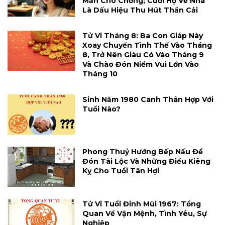
Mắn Cho Chồng; Cưới Họ Về Nhà
Là Dấu Hiệu Thu Hút Thần Cải
Tử Vi Tháng 8: Ba Con Giáp Này
Xoay Chuyển Tình Thế Vào Tháng
8, Trở Nên Giàu Có Vào Tháng 9
Và Chào Đón Niềm Vui Lớn Vào
Tháng 10
Sinh Năm 1980 Canh Thân Hợp Với
Tuổi Nào?
Phong Thuỷ Hướng Bếp Nấu Để
Đón Tài Lộc Và Những Điều Kiêng
Kỵ Cho Tuổi Tân Hợi
Tử Vi Tuổi Đinh Mùi 1967: Tổng
Quan Về Vận Mệnh, Tình Yêu, Sự
Nghiệp