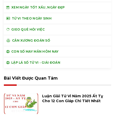
XEM NGÀY TỐT XẤU, NGÀY ĐẸP
TỬ VI THEO NGÀY SINH
GIEO QUẺ HỎI VIỆC
CÂN XƯƠNG ĐOÁN SỐ
CON SỐ MAY MẮN HÔM NAY
LẬP LÁ SỐ TỬ VI - GIẢI ĐOÁN
Bài Viết Được Quan Tâm
Luận Giải Tử Vi Năm 2025 Ất Tỵ
Cho 12 Con Giáp Chi Tiết Nhất