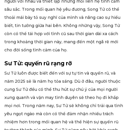
người với nhau và thiết lập những mối liên hệ tình cảm
sâu sắc. Trong mối quan hệ yêu đương, Song Tử có thể
thoải mái bày tỏ suy nghĩ của mình và nâng cao sự hiểu
biết, tin tưởng giữa hai bên. Không những vậy, Song Tử
còn có thể tái hợp với tình cũ sau thời gian dài xa cách
trong khoảng thời gian này, mang đến một ngã rẽ mới
cho đời sống tình cảm của họ.
Sư Tử: quyến rũ rạng rỡ
Sư Tử luôn được biết đến với sự tự tin và quyến rũ, và
năm 2025 sẽ là năm họ tỏa sáng. Dù ở đâu, người thuộc
cung Sư Tử đều có thể thu hút sự chú ý của mọi người
xung quanh và vận may tình duyên sẽ theo họ đi khắp
mọi nơi. Trong năm nay, Sư Tử sẽ không chỉ trải qua tình
yêu ngọt ngào mà còn có thể đảm nhận nhiều trách
nhiệm hơn trong mối quan hệ và thể hiện sự quyến rũ
trưởng thành của mình. Sư Tử cũng nêu bật khía cạnh