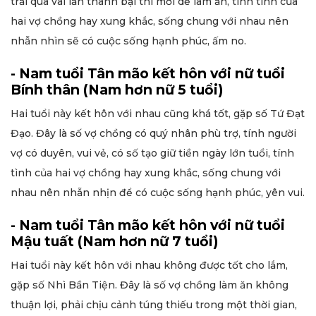
trải qua vài lần thành bại thì mới dễ làm ăn, tính tình của
hai vợ chồng hay xung khắc, sống chung với nhau nên
nhẫn nhìn sẽ có cuộc sống hạnh phúc, ấm no.
- Nam tuổi Tân mão kết hôn với nữ tuổi
Bính thân (Nam hơn nữ 5 tuổi)
Hai tuổi này kết hôn với nhau cũng khá tốt, gặp số Tứ Đạt
Đạo. Đây là số vợ chồng có quý nhân phù trợ, tính người
vợ có duyên, vui vẻ, có số tạo giữ tiền ngày lớn tuổi, tính
tình của hai vợ chồng hay xung khắc, sống chung với
nhau nên nhẫn nhịn để có cuộc sống hạnh phúc, yên vui.
- Nam tuổi Tân mão kết hôn với nữ tuổi
Mậu tuất (Nam hơn nữ 7 tuổi)
Hai tuổi này kết hôn với nhau không được tốt cho lắm,
gặp số Nhì Bần Tiện. Đây là số vợ chồng làm ăn không
thuận lợi, phải chịu cảnh túng thiếu trong một thời gian,