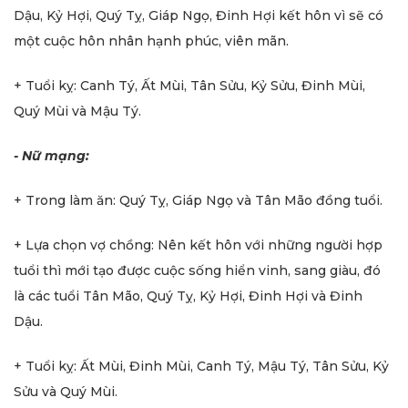
Dậu, Kỷ Hợi, Quý Tỵ, Giáp Ngọ, Đinh Hợi kết hôn vì sẽ có
một cuộc hôn nhân hạnh phúc, viên mãn.
+ Tuổi kỵ: Canh Tý, Ất Mùi, Tân Sửu, Kỷ Sửu, Đinh Mùi,
Quý Mùi và Mậu Tý.
- Nữ mạng:
+ Trong làm ăn: Quý Tỵ, Giáp Ngọ và Tân Mão đồng tuổi.
+ Lựa chọn vợ chồng: Nên kết hôn với những người hợp
tuổi thì mới tạo được cuộc sống hiển vinh, sang giàu, đó
là các tuổi Tân Mão, Quý Tỵ, Kỷ Hợi, Đinh Hợi và Đinh
Dậu.
+ Tuổi kỵ: Ất Mùi, Đinh Mùi, Canh Tý, Mậu Tý, Tân Sửu, Kỷ
Sửu và Quý Mùi.