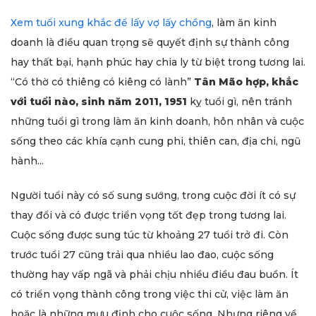
Xem tuổi xung khắc để lấy vợ lấy chồng
, làm ăn kinh
doanh là điều quan trọng sẽ quyết định sự thành công
hay thất bại, hạnh phúc hay chia ly từ biệt trong tương lai.
“Có thờ có thiêng có kiêng có lành”
Tân Mão hợp, khắc
với tuổi nào, sinh năm 2011, 1951
kỵ tuổi gì, nên tránh
những tuổi gì trong làm ăn kinh doanh, hôn nhân và cuộc
sống theo các khía cạnh cung phi, thiên can, địa chi, ngũ
hành...
Người tuổi này có số sung sướng, trong cuộc đời ít có sự
thay đổi và có được triển vọng tốt đẹp trong tương lai.
Cuộc sống được sung túc từ khoảng 27 tuổi trở đi. Còn
trước tuổi 27 cũng trải qua nhiều lao đao, cuộc sống
thường hay vấp ngã và phải chịu nhiều điều đau buồn. Ít
có triển vọng thành công trong việc thi cử, việc làm ăn
hoặc là những mưu định cho cuộc sống. Nhưng riêng về