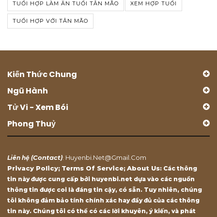
TUỔI HỢP LÀM ĂN TUỔI TÂN MÃO
XEM HỢP TUỔI
TUỔI HỢP VỚI TÂN MÃO
Kiến Thức Chung
Ngũ Hành
Tử Vi - Xem Bói
Phong Thuỷ
Contact
Huyenbi.net@gmail.com
Liên hệ (
)
:
Privacy Policy
Terms Of Service
About Us
;
;
: Các thông
tin này được cung cấp bởi huyenbi.net dựa vào các nguồn
thông tin được coi là đáng tin cậy, có sẵn. Tuy nhiên, chúng
tôi không đảm bảo tính chính xác hay đầy đủ của các thông
tin này. Chúng tôi có thể có các lời khuyên, ý kiến, và phát