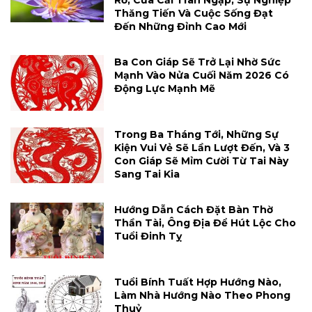
Rỡ, Của Cải Tràn Ngập, Sự Nghiệp
Thăng Tiến Và Cuộc Sống Đạt
Đến Những Đỉnh Cao Mới
Ba Con Giáp Sẽ Trở Lại Nhờ Sức
Mạnh Vào Nửa Cuối Năm 2026 Có
Động Lực Mạnh Mẽ
Trong Ba Tháng Tới, Những Sự
Kiện Vui Vẻ Sẽ Lần Lượt Đến, Và 3
Con Giáp Sẽ Mỉm Cười Từ Tai Này
Sang Tai Kia
Hướng Dẫn Cách Đặt Bàn Thờ
Thần Tài, Ông Địa Để Hút Lộc Cho
Tuổi Đinh Tỵ
Tuổi Bính Tuất Hợp Hướng Nào,
Làm Nhà Hướng Nào Theo Phong
Thuỷ