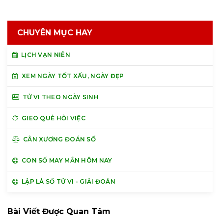
CHUYÊN MỤC HAY
LỊCH VẠN NIÊN
XEM NGÀY TỐT XẤU, NGÀY ĐẸP
TỬ VI THEO NGÀY SINH
GIEO QUẺ HỎI VIỆC
CÂN XƯƠNG ĐOÁN SỐ
CON SỐ MAY MẮN HÔM NAY
LẬP LÁ SỐ TỬ VI - GIẢI ĐOÁN
Bài Viết Được Quan Tâm