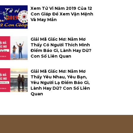
Xem Tử Vi Năm 2019 Của 12
Con Giáp Để Xem Vận Mệnh
Và May Mắn
Giải Mã Giấc Mơ: Nằm Mơ
Thấy Có Người Thích Mình
Điềm Báo Gì, Lành Hay Dữ?
Con Số Liên Quan
Giải Mã Giấc Mơ: Nằm Mơ
Thấy Yêu Nhau, Yêu Bạn,
Yêu Người Lạ Điềm Báo Gì,
Lành Hay Dữ? Con Số Liên
Quan