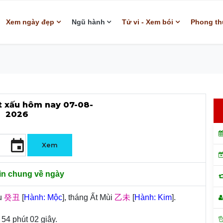
Xem ngày đẹp
Ngũ hành
Tử vi - Xem bói
Phong th
 xấu hôm nay 07-08-
2026
event
in chung về ngày
ửu
癸丑
[
Hành: Mộc
], tháng Ất Mùi
乙未
[
Hành: Kim
].
 54 phút 02 giây.