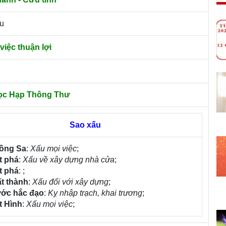
ấu
việc thuận lợi
ọc Hạp Thông Thư
Sao xấu
Hồng Sa
:
Xấu mọi việc
;
t phá
:
Xấu về xây dựng nhà cửa
;
t phá
:
;
t thành
:
Xấu đối với xây dựng
;
ước hắc đạo
:
Kỵ nhập trạch, khai trương
;
t Hình
:
Xấu mọi việc
;