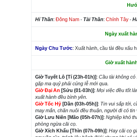
Hướ
Hỉ Thần
:
Đông Nam
-
Tài Thần
:
Chính Tây
-
H
Ngày xuất hà
Ngày Chu Tước
: Xuất hành, cầu tài đều xấu h
Giờ xuất hàn
Giờ Tuyết Lô [Tí (23h-01h)]
:
Cầu tài không có l
gặp ma quỷ phải cúng lễ mới qua.
Giờ Đại An
[Sửu (01-03h)]
:
Mọi việc đều tốt 
xuất hành đều bình yên.
Giờ Tốc Hỷ
[Dần (03h-05h)]
:
Tin vui sắp tới,
may mắn, chăn nuôi đều thuận, người đi có tin 
Giờ Lưu Niên [Mão (05h-07h)]
:
Nghiệp khó thà
phòng ngừa cãi cọ.
Giờ Xích Khẩu [Thìn (07h-09h)]
:
Hay cãi cọ g