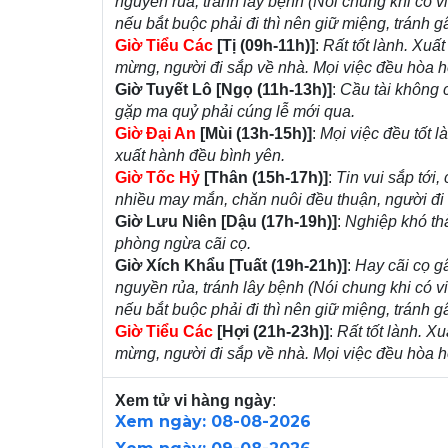
nguyền rủa, tránh lây bệnh (Nói chung khi có vi
nếu bắt buộc phải đi thì nên giữ miệng, tránh g
Giờ Tiểu Các
[Tị (09h-11h)]
:
Rất tốt lành. Xuấ
mừng, người đi sắp về nhà. Mọi việc đều hòa 
Giờ Tuyết Lô [Ngọ (11h-13h)]
:
Cầu tài không c
gặp ma quỷ phải cúng lễ mới qua.
Giờ Đại An
[Mùi (13h-15h)]
:
Mọi việc đều tốt 
xuất hành đều bình yên.
Giờ Tốc Hỷ
[Thân (15h-17h)]
:
Tin vui sắp tới
nhiều may mắn, chăn nuôi đều thuận, người đi c
Giờ Lưu Niên [Dậu (17h-19h)]
:
Nghiệp khó thà
phòng ngừa cãi cọ.
Giờ Xích Khẩu [Tuất (19h-21h)]
:
Hay cãi cọ g
nguyền rủa, tránh lây bệnh (Nói chung khi có vi
nếu bắt buộc phải đi thì nên giữ miệng, tránh g
Giờ Tiểu Các
[Hợi (21h-23h)]
:
Rất tốt lành. X
mừng, người đi sắp về nhà. Mọi việc đều hòa 
Xem tử vi hàng ngày
:
Xem ngày: 08-08-2026