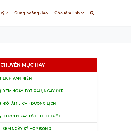
uỷ
Cung hoàng đạo
Góc tâm linh
CHUYÊN MỤC HAY
LỊCH VẠN NIÊN
XEM NGÀY TỐT XẤU, NGÀY ĐẸP
ĐỔI ÂM LỊCH - DƯƠNG LỊCH
CHỌN NGÀY TỐT THEO TUỔI
XEM NGÀY KÝ HỢP ĐỒNG