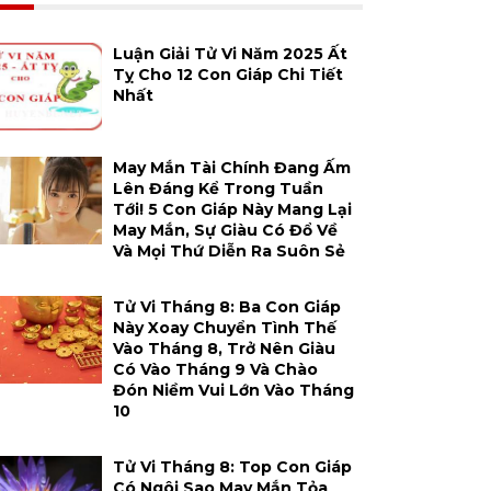
Luận Giải Tử Vi Năm 2025 Ất
Tỵ Cho 12 Con Giáp Chi Tiết
Nhất
May Mắn Tài Chính Đang Ấm
Lên Đáng Kể Trong Tuần
Tới! 5 Con Giáp Này Mang Lại
May Mắn, Sự Giàu Có Đổ Về
Và Mọi Thứ Diễn Ra Suôn Sẻ
Tử Vi Tháng 8: Ba Con Giáp
Này Xoay Chuyển Tình Thế
Vào Tháng 8, Trở Nên Giàu
Có Vào Tháng 9 Và Chào
Đón Niềm Vui Lớn Vào Tháng
10
Tử Vi Tháng 8: Top Con Giáp
Có Ngôi Sao May Mắn Tỏa