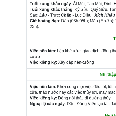
Tuổi xung khắc ngày
: Ất Mùi, Tân Mùi, Đinh 
Tuổi xung khắc tháng
: Kỷ Sửu, Quý Sửu, Tâ
Sao:
Lâu
- Trực:
Chấp
- Lục Diệu :
Xích Khẩu
Giờ hoàng đạo
: Dần (03h-05h); Mão ( 5h-7h);
23h).
T
Việc nên làm
: Lập khế ước, giao dịch, động th
cướp
Việc kiêng kỵ
: Xây đắp nền-tường
Nhị thập
Việc nên làm
: Khởi công mọi việc đều tốt, tốt
cửa, tháo nước hay các việc thủy lợi, may mặc
Việc kiêng kỵ
: Đóng nội thất, đi đường thủy
Ngoại lệ các ngày
: Dậu: Đăng Viên tạo tác đại
Ngũ h