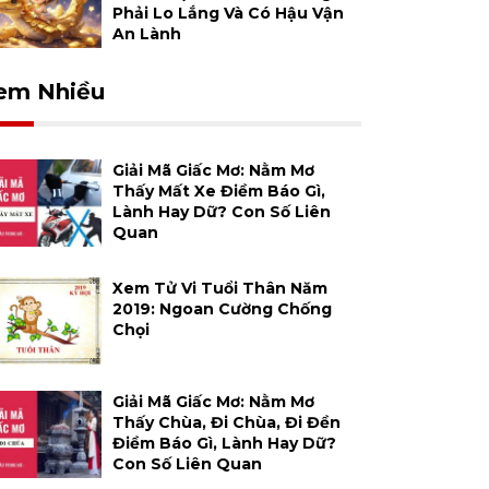
Phải Lo Lắng Và Có Hậu Vận
An Lành
em Nhiều
Giải Mã Giấc Mơ: Nằm Mơ
Thấy Mất Xe Điềm Báo Gì,
Lành Hay Dữ? Con Số Liên
Quan
Xem Tử Vi Tuổi Thân Năm
2019: Ngoan Cường Chống
Chọi
Giải Mã Giấc Mơ: Nằm Mơ
Thấy Chùa, Đi Chùa, Đi Đền
Điềm Báo Gì, Lành Hay Dữ?
Con Số Liên Quan