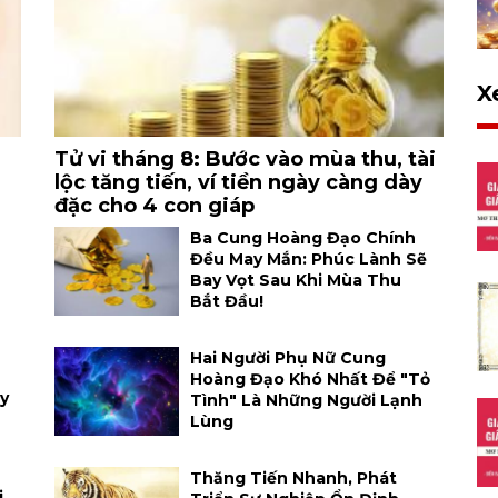
X
Tử vi tháng 8: Bước vào mùa thu, tài
lộc tăng tiến, ví tiền ngày càng dày
đặc cho 4 con giáp
Ba Cung Hoàng Đạo Chính
Đều May Mắn: Phúc Lành Sẽ
Bay Vọt Sau Khi Mùa Thu
Bắt Đầu!
Hai Người Phụ Nữ Cung
Hoàng Đạo Khó Nhất Để "tỏ
y
Tình" Là Những Người Lạnh
Lùng
Thăng Tiến Nhanh, Phát
i