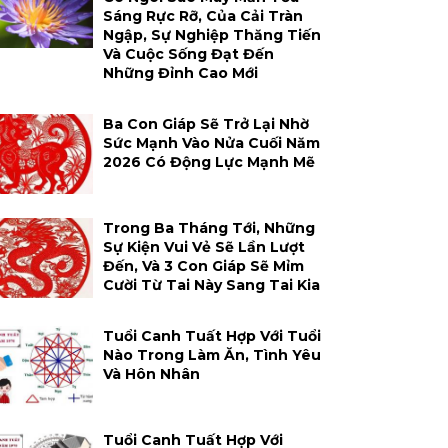
Sáng Rực Rỡ, Của Cải Tràn
Ngập, Sự Nghiệp Thăng Tiến
Và Cuộc Sống Đạt Đến
Những Đỉnh Cao Mới
Ba Con Giáp Sẽ Trở Lại Nhờ
Sức Mạnh Vào Nửa Cuối Năm
2026 Có Động Lực Mạnh Mẽ
Trong Ba Tháng Tới, Những
Sự Kiện Vui Vẻ Sẽ Lần Lượt
Đến, Và 3 Con Giáp Sẽ Mỉm
Cười Từ Tai Này Sang Tai Kia
Tuổi Canh Tuất Hợp Với Tuổi
Nào Trong Làm Ăn, Tình Yêu
Và Hôn Nhân
Tuổi Canh Tuất Hợp Với