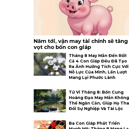
Năm tới, vận may tài chính sẽ tăng
vọt cho bốn con giáp
Tháng 8 May Mắn Đến Rồi!
Cả 4 Con Giáp Đều Đã Tạo
Ra Ảnh Hưởng Tích Cực Với
Nỗ Lực Của Mình, Lần Lượt
Mang Lại Phước Lành
Tử Vi Tháng 8: Bốn Cung
Hoàng Đạo May Mắn Không
Thể Ngăn Cản, Giúp Họ Tha
Đổi Sự Nghiệp Và Tài Lộc
Ba Con Giáp Phát Triển
Mạnh Mẽ: Tháng 8 Mang Lạ