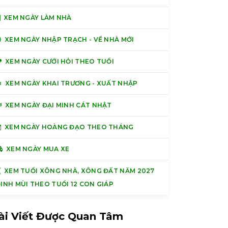
XEM NGÀY LÀM NHÀ
XEM NGÀY NHẬP TRẠCH - VỀ NHÀ MỚI
XEM NGÀY CƯỚI HỎI THEO TUỔI
XEM NGÀY KHAI TRƯƠNG - XUẤT NHẬP
XEM NGÀY ĐẠI MINH CÁT NHẬT
XEM NGÀY HOÀNG ĐẠO THEO THÁNG
XEM NGÀY MUA XE
XEM TUỔI XÔNG NHÀ, XÔNG ĐẤT NĂM 2027
INH MÙI THEO TUỔI 12 CON GIÁP
ài Viết Được Quan Tâm