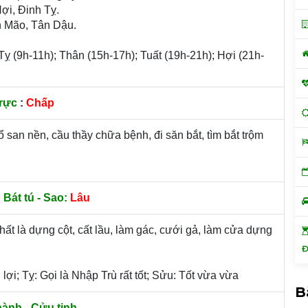
Hợi, Đinh Tỵ.
n Mão, Tân Dậu.
 Tỵ (9h-11h); Thân (15h-17h); Tuất (19h-21h); Hợi (21h-
rực
:
Chấp
ổ san nền, cầu thầy chữa bệnh, đi săn bắt, tìm bắt trộm
 Bát tú - Sao:
Lâu
 nhất là dựng cột, cất lầu, làm gác, cưới gả, làm cửa dựng
Đ
 lợi; Tỵ: Gọi là Nhập Trù rất tốt; Sửu: Tốt vừa vừa
B
ành - Cửu tinh