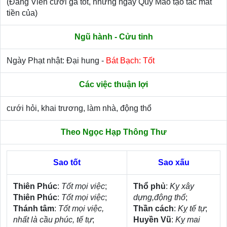
(Đăng Viên cưới gả tốt, nhưng ngày Quý Mão tạo tác mất
tiền của)
Ngũ hành - Cửu tinh
Ngày Phạt nhật: Đại hung -
Bát Bạch: Tốt
Các việc thuận lợi
cưới hỏi, khai trương, làm nhà, động thổ
Theo Ngọc Hạp Thông Thư
Sao tốt
Sao xấu
Thiên Phúc
:
Tốt mọi việc
;
Thổ phủ
:
Kỵ xây
Thiên Phúc
:
Tốt mọi việc
;
dựng,động thổ
;
Thánh tâm
:
Tốt mọi việc,
Thần cách
:
Kỵ tế tự
;
nhất là cầu phúc, tế tự
;
Huyền Vũ
:
Kỵ mai