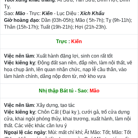
Tỵ.
Sao:
Mão
- Trực:
Kiến
- Lục Diệu :
Xích Khẩu
Giờ hoàng đạo
: Dần (03h-05h); Mão ( 5h-7h); Tỵ (9h-11h);
Thân (15h-17h); Tuất (19h-21h); Hợi (21h-23h).
Trực
:
Kiến
Việc nên làm
: Xuất hành đặng lợi, sinh con rất tốt
Việc kiêng kỵ
: Động đất san nền, đắp nền, làm nội thất, vẽ
họa chụp ảnh, lên quan nhận chức, nạp lễ cầu thân, vào
làm hành chính, dâng nộp đơn từ, mở kho vựa
Nhị thập Bát tú - Sao:
Mão
Việc nên làm
: Xây dựng, tạo tác
Việc kiêng kỵ
: Chôn Cất ( Đại kỵ ), cưới gả, trổ cửa dựng
cửa, khai ngòi phóng thủy, khai trương, xuất hành, làm nội
thất. Các việc khác cần lưu ý
Ngoại lệ các ngày
: Mùi: mất chí khí; Ất Mão: Tốt; Mão: Tốt