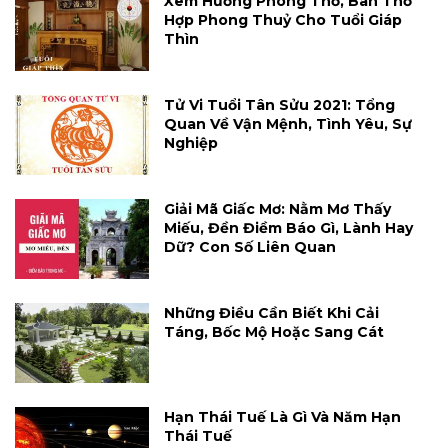
Xem Hướng Phòng Thờ, Bàn Thờ
Hợp Phong Thuỷ Cho Tuổi Giáp
Thìn
Tử Vi Tuổi Tân Sửu 2021: Tổng
Quan Về Vận Mệnh, Tình Yêu, Sự
Nghiệp
Giải Mã Giấc Mơ: Nằm Mơ Thấy
Miếu, Đền Điềm Báo Gì, Lành Hay
Dữ? Con Số Liên Quan
Những Điều Cần Biết Khi Cải
Táng, Bốc Mộ Hoặc Sang Cát
Hạn Thái Tuế Là Gì Và Năm Hạn
Thái Tuế