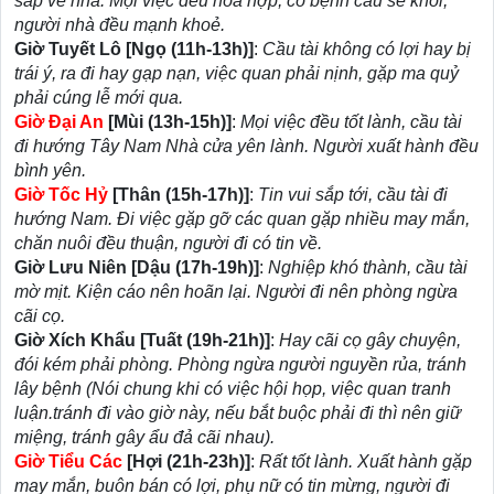
sắp về nhà. Mọi việc đều hòa hợp, có bệnh cầu sẽ khỏi,
người nhà đều mạnh khoẻ.
Giờ Tuyết Lô [Ngọ (11h-13h)]
:
Cầu tài không có lợi hay bị
trái ý, ra đi hay gạp nạn, việc quan phải nịnh, gặp ma quỷ
phải cúng lễ mới qua.
Giờ Đại An
[Mùi (13h-15h)]
:
Mọi việc đều tốt lành, cầu tài
đi hướng Tây Nam Nhà cửa yên lành. Người xuất hành đều
bình yên.
Giờ Tốc Hỷ
[Thân (15h-17h)]
:
Tin vui sắp tới, cầu tài đi
hướng Nam. Đi việc gặp gỡ các quan gặp nhiều may mắn,
chăn nuôi đều thuận, người đi có tin về.
Giờ Lưu Niên [Dậu (17h-19h)]
:
Nghiệp khó thành, cầu tài
mờ mịt. Kiện cáo nên hoãn lại. Người đi nên phòng ngừa
cãi cọ.
Giờ Xích Khẩu [Tuất (19h-21h)]
:
Hay cãi cọ gây chuyện,
đói kém phải phòng. Phòng ngừa người nguyền rủa, tránh
lây bệnh (Nói chung khi có việc hội họp, việc quan tranh
luận.tránh đi vào giờ này, nếu bắt buộc phải đi thì nên giữ
miệng, tránh gây ẩu đả cãi nhau).
Giờ Tiểu Các
[Hợi (21h-23h)]
:
Rất tốt lành. Xuất hành gặp
may mắn, buôn bán có lợi, phụ nữ có tin mừng, người đi