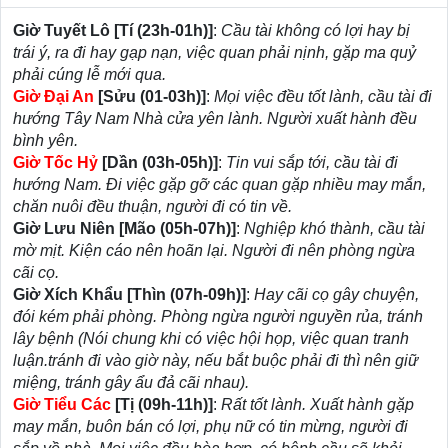
Giờ Tuyết Lô [Tí (23h-01h)]
:
Cầu tài không có lợi hay bị
trái ý, ra đi hay gạp nạn, việc quan phải nịnh, gặp ma quỷ
phải cúng lễ mới qua.
Giờ Đại An
[Sửu (01-03h)]
:
Mọi việc đều tốt lành, cầu tài đi
hướng Tây Nam Nhà cửa yên lành. Người xuất hành đều
bình yên.
Giờ Tốc Hỷ
[Dần (03h-05h)]
:
Tin vui sắp tới, cầu tài đi
hướng Nam. Đi việc gặp gỡ các quan gặp nhiều may mắn,
chăn nuôi đều thuận, người đi có tin về.
Giờ Lưu Niên [Mão (05h-07h)]
:
Nghiệp khó thành, cầu tài
mờ mịt. Kiện cáo nên hoãn lại. Người đi nên phòng ngừa
cãi cọ.
Giờ Xích Khẩu [Thìn (07h-09h)]
:
Hay cãi cọ gây chuyện,
đói kém phải phòng. Phòng ngừa người nguyền rủa, tránh
lây bệnh (Nói chung khi có việc hội họp, việc quan tranh
luận.tránh đi vào giờ này, nếu bắt buộc phải đi thì nên giữ
miệng, tránh gây ẩu đả cãi nhau).
Giờ Tiểu Các
[Tị (09h-11h)]
:
Rất tốt lành. Xuất hành gặp
may mắn, buôn bán có lợi, phụ nữ có tin mừng, người đi