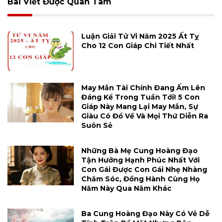
Bài Viết Được Quan Tâm
Luận Giải Tử Vi Năm 2025 Ất Tỵ
Cho 12 Con Giáp Chi Tiết Nhất
May Mắn Tài Chính Đang Ấm Lên
Đáng Kể Trong Tuần Tới! 5 Con
Giáp Này Mang Lại May Mắn, Sự
Giàu Có Đổ Về Và Mọi Thứ Diễn Ra
Suôn Sẻ
Những Bà Mẹ Cung Hoàng Đạo
Tận Hưởng Hạnh Phúc Nhất Với
Con Gái Được Con Gái Nhẹ Nhàng
Chăm Sóc, Đồng Hành Cùng Họ
Năm Này Qua Năm Khác
Ba Cung Hoàng Đạo Này Có Vẻ Dễ