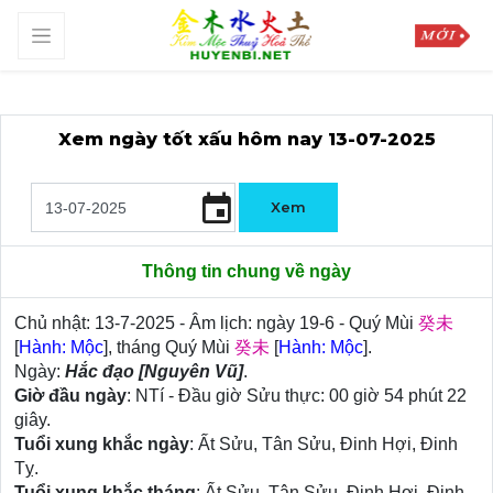
Xem ngày tốt xấu hôm nay 13-07-2025
event
Thông tin chung về ngày
Chủ nhật: 13-7-2025 - Âm lịch: ngày 19-6 - Quý Mùi
癸未
[
Hành: Mộc
], tháng Quý Mùi
癸未
[
Hành: Mộc
].
Ngày:
Hắc đạo [Nguyên Vũ]
.
Giờ đầu ngày
: NTí - Đầu giờ Sửu thực: 00 giờ 54 phút 22
giây.
Tuổi xung khắc ngày
: Ất Sửu, Tân Sửu, Đinh Hợi, Đinh
Tỵ.
Tuổi xung khắc tháng
: Ất Sửu, Tân Sửu, Đinh Hợi, Đinh