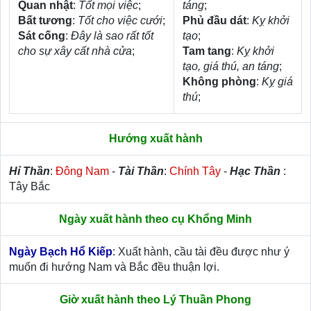
Quan nhật
:
Tốt mọi việc
;
táng
;
Bất tương
:
Tốt cho việc cưới
;
Phủ đầu dát
:
Kỵ khởi
Sát cống
:
Đây là sao rất tốt
tạo
;
cho sự xây cất nhà cửa
;
Tam tang
:
Kỵ khởi
tạo, giá thú, an táng
;
Không phòng
:
Kỵ giá
thú
;
Hướng xuất hành
Hỉ Thần
:
Đông Nam
-
Tài Thần
:
Chính Tây
-
Hạc Thần
:
Tây Bắc
Ngày xuất hành theo cụ Khổng Minh
Ngày Bạch Hổ Kiếp
: Xuất hành, cầu tài đều được như ý
muốn đi hướng Nam và Bắc đều thuận lợi.
Giờ xuất hành theo Lý Thuần Phong