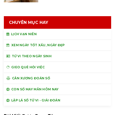
CHUYÊN MỤC HAY
LỊCH VẠN NIÊN
XEM NGÀY TỐT XẤU, NGÀY ĐẸP
TỬ VI THEO NGÀY SINH
GIEO QUẺ HỎI VIỆC
CÂN XƯƠNG ĐOÁN SỐ
CON SỐ MAY MẮN HÔM NAY
LẬP LÁ SỐ TỬ VI - GIẢI ĐOÁN