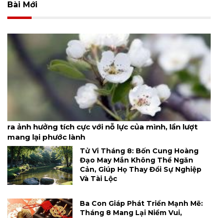
Bài Mới
Tháng 8 May mắn đến rồi! Cả 4 con giáp đều đã tạo
ra ảnh hưởng tích cực với nỗ lực của mình, lần lượt
mang lại phước lành
Tử Vi Tháng 8: Bốn Cung Hoàng
Đạo May Mắn Không Thể Ngăn
Cản, Giúp Họ Thay Đổi Sự Nghiệp
Và Tài Lộc
Ba Con Giáp Phát Triển Mạnh Mẽ:
Tháng 8 Mang Lại Niềm Vui,