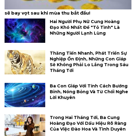
Ba cung hoàng đạo chính đều may mắn: Phúc lành
sẽ bay vọt sau khi mùa thu bắt đầu!
Hai Người Phụ Nữ Cung Hoàng
Đạo Khó Nhất Để "tỏ Tình" Là
Những Người Lạnh Lùng
Thăng Tiến Nhanh, Phát Triển Sự
Nghiệp Ổn Định, Những Con Giáp
Sẽ Không Phải Lo Lắng Trong Sáu
Tháng Tới
Ba Con Giáp Với Tính Cách Bướng
Bỉnh, Nóng Bỏng Và Từ Chối Nghe
Lời Khuyên
Trong Hai Tháng Tới, Ba Cung
Hoàng Đạo Với Dấu Hiệu Rõ Ràng
Của Việc Đào Hoa Và Tình Duyên