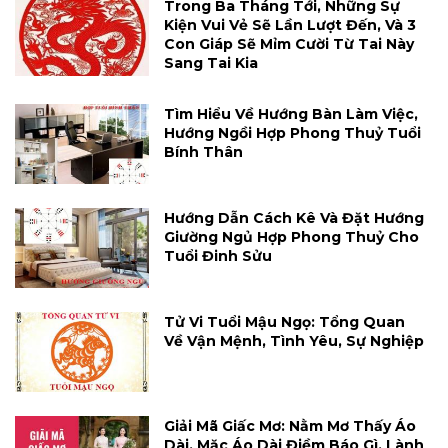
Trong Ba Tháng Tới, Những Sự
Kiện Vui Vẻ Sẽ Lần Lượt Đến, Và 3
Con Giáp Sẽ Mỉm Cười Từ Tai Này
Sang Tai Kia
Tìm Hiểu Về Hướng Bàn Làm Việc,
Hướng Ngồi Hợp Phong Thuỷ Tuổi
Bính Thân
Hướng Dẫn Cách Kê Và Đặt Hướng
Giường Ngủ Hợp Phong Thuỷ Cho
Tuổi Đinh Sửu
Tử Vi Tuổi Mậu Ngọ: Tổng Quan
Về Vận Mệnh, Tình Yêu, Sự Nghiệp
Giải Mã Giấc Mơ: Nằm Mơ Thấy Áo
Dài, Mặc Áo Dài Điềm Báo Gì, Lành