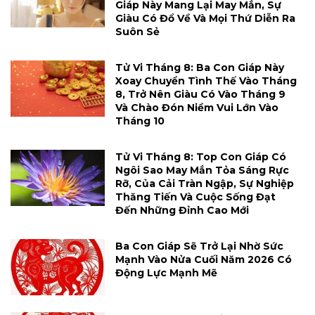
Giáp Này Mang Lại May Mắn, Sự
Giàu Có Đổ Về Và Mọi Thứ Diễn Ra
Suôn Sẻ
Tử Vi Tháng 8: Ba Con Giáp Này
Xoay Chuyển Tình Thế Vào Tháng
8, Trở Nên Giàu Có Vào Tháng 9
Và Chào Đón Niềm Vui Lớn Vào
Tháng 10
Tử Vi Tháng 8: Top Con Giáp Có
Ngôi Sao May Mắn Tỏa Sáng Rực
Rỡ, Của Cải Tràn Ngập, Sự Nghiệp
Thăng Tiến Và Cuộc Sống Đạt
Đến Những Đỉnh Cao Mới
Ba Con Giáp Sẽ Trở Lại Nhờ Sức
Mạnh Vào Nửa Cuối Năm 2026 Có
Động Lực Mạnh Mẽ