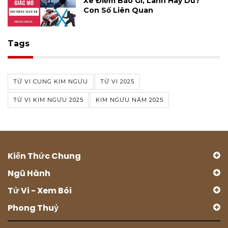
Xe Điềm Báo Gì, Lành Hay Dữ?
Con Số Liên Quan
Tags
TỬ VI CUNG KIM NGƯU
TỬ VI 2025
TỬ VI KIM NGƯU 2025
KIM NGƯU NĂM 2025
Kiến Thức Chung
Ngũ Hành
Tử Vi - Xem Bói
Phong Thuỷ