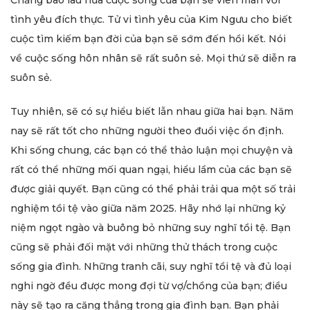
tình yêu đích thực. Tử vi tình yêu của Kim Ngưu cho biết
cuộc tìm kiếm bạn đời của bạn sẽ sớm đến hồi kết. Nói
về cuộc sống hôn nhân sẽ rất suôn sẻ. Mọi thứ sẽ diễn ra
suôn sẻ.
Tuy nhiên, sẽ có sự hiểu biết lẫn nhau giữa hai bạn. Năm
nay sẽ rất tốt cho những người theo đuổi việc ổn định.
Khi sống chung, các bạn có thể thảo luận mọi chuyện và
rất có thể những mối quan ngại, hiểu lầm của các bạn sẽ
được giải quyết. Bạn cũng có thể phải trải qua một số trải
nghiệm tồi tệ vào giữa năm 2025. Hãy nhớ lại những kỷ
niệm ngọt ngào và buông bỏ những suy nghĩ tồi tệ. Bạn
cũng sẽ phải đối mặt với những thử thách trong cuộc
sống gia đình. Những tranh cãi, suy nghĩ tồi tệ và đủ loại
nghi ngờ đều được mong đợi từ vợ/chồng của bạn; điều
này sẽ tạo ra căng thẳng trong gia đình bạn. Bạn phải