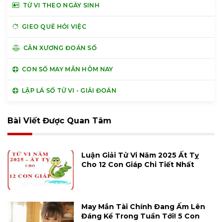
TỬ VI THEO NGÀY SINH
GIEO QUẺ HỎI VIỆC
CÂN XƯƠNG ĐOÁN SỐ
CON SỐ MAY MẮN HÔM NAY
LẬP LÁ SỐ TỬ VI - GIẢI ĐOÁN
Bài Viết Được Quan Tâm
Luận Giải Tử Vi Năm 2025 Ất Tỵ
Cho 12 Con Giáp Chi Tiết Nhất
May Mắn Tài Chính Đang Ấm Lên
Đáng Kể Trong Tuần Tới! 5 Con