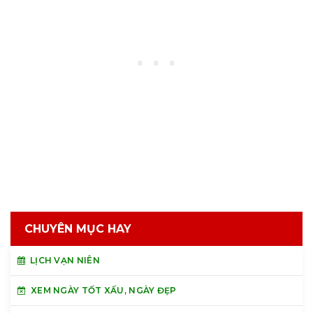
CHUYÊN MỤC HAY
LỊCH VẠN NIÊN
XEM NGÀY TỐT XẤU, NGÀY ĐẸP