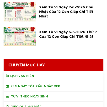
Xem Tử Vi Ngày 7-6-2026 Chủ
Nhật Của 12 Con Giáp Chi Tiết
Nhất
Xem Tử Vi Ngày 6-6-2026 Thứ 7
Của 12 Con Giáp Chi Tiết Nhất
CHUYÊN MỤC HAY
LỊCH VẠN NIÊN
XEM NGÀY TỐT XẤU, NGÀY ĐẸP
TỬ VI THEO NGÀY SINH
GIEO QUẺ HỎI VIỆC