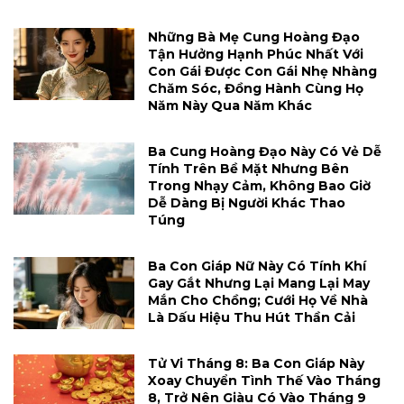
Những Bà Mẹ Cung Hoàng Đạo
Tận Hưởng Hạnh Phúc Nhất Với
Con Gái Được Con Gái Nhẹ Nhàng
Chăm Sóc, Đồng Hành Cùng Họ
Năm Này Qua Năm Khác
Ba Cung Hoàng Đạo Này Có Vẻ Dễ
Tính Trên Bề Mặt Nhưng Bên
Trong Nhạy Cảm, Không Bao Giờ
Dễ Dàng Bị Người Khác Thao
Túng
Ba Con Giáp Nữ Này Có Tính Khí
Gay Gắt Nhưng Lại Mang Lại May
Mắn Cho Chồng; Cưới Họ Về Nhà
Là Dấu Hiệu Thu Hút Thần Cải
Tử Vi Tháng 8: Ba Con Giáp Này
Xoay Chuyển Tình Thế Vào Tháng
8, Trở Nên Giàu Có Vào Tháng 9