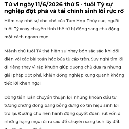
Tử vi ngày 11/6/2026 thứ 5 - tuổi Tý sự
nghiệp đột phá và tài chính sinh lời rực rỡ
Hôm nay nhờ sự che chở của Tam Hợp Thủy cục, người
tuổi Tý xoay chuyển tình thế từ bị động sang chủ động
một cách ngoạn mục.
Mệnh chủ tuổi Tý thể hiện sự nhạy bén sắc sảo khi đối
diện với các bài toán hóc búa từ cấp trên. Suy nghĩ tìm lối
đi riêng thay vì rập khuôn giúp đương chủ đưa ra những
giải pháp đột phá, khiến đồng nghiệp xung quanh không
tiếc lời khen ngợi.
Dòng tiền luân chuyển thuận lợi, những khoản đầu tư
tưởng chừng đóng băng bỗng dưng có tín hiệu sinh lời
trở lại. Đương chủ nên hành động quyết đoán, rút vốn ở
những hạng mục rủi ro cao để chuyển sang tích lũy đất