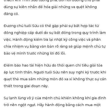
thách khi Thìn Sửu tương phá, đòi hỏi đương chủ phải
dùng sự kiên nhẫn để hóa giải những va quệt không
đáng có.
Đương chủ tuổi Sửu có thể gặp phải sự bất hợp tác từ
đồng nghiệp cấp dưới do sự bất đồng trong quy trình làm
việc. Hành động kiểm tra lại nhật ký công việc và phân
chia nhiệm vụ bằng văn bản rõ ràng sẽ giúp mệnh chủ tự
bảo vệ mình trước những lời đổ lỗi.
Điềm báo hao tài hiện hữu do thói quen chi tiêu giải tỏa
áp lực tinh thần. Người tuổi Sửu nên suy nghĩ kỹ trước khi
quẹt thẻ mua sắm những món đồ xa xỉ không thực sự cần
thiết trong giai đoạn này.
Sự lạnh lùng vô ý của mệnh chủ khiến không khí gia đình
trở nên ngột ngạt. Hãy hành động bằng cách mua một