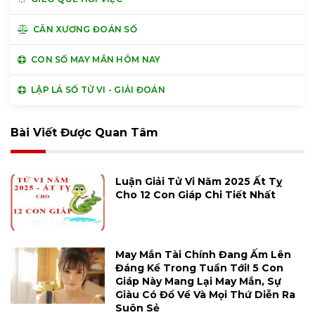
CÂN XƯƠNG ĐOÁN SỐ
CON SỐ MAY MẮN HÔM NAY
LẬP LÁ SỐ TỬ VI - GIẢI ĐOÁN
Bài Viết Được Quan Tâm
Luận Giải Tử Vi Năm 2025 Ất Tỵ
Cho 12 Con Giáp Chi Tiết Nhất
May Mắn Tài Chính Đang Ấm Lên
Đáng Kể Trong Tuần Tới! 5 Con
Giáp Này Mang Lại May Mắn, Sự
Giàu Có Đổ Về Và Mọi Thứ Diễn Ra
Suôn Sẻ