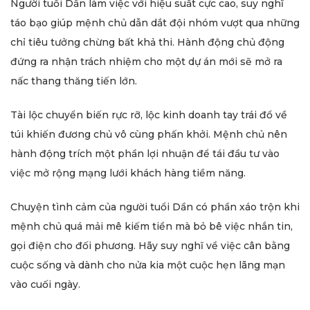
Người tuổi Dần làm việc với hiệu suất cực cao, suy nghĩ
táo bạo giúp mệnh chủ dẫn dắt đội nhóm vượt qua những
chỉ tiêu tưởng chừng bất khả thi. Hành động chủ động
đứng ra nhận trách nhiệm cho một dự án mới sẽ mở ra
nấc thang thăng tiến lớn.
Tài lộc chuyển biến rực rỡ, lộc kinh doanh tay trái đổ về
túi khiến đương chủ vô cùng phấn khởi. Mệnh chủ nên
hành động trích một phần lợi nhuận để tái đầu tư vào
việc mở rộng mạng lưới khách hàng tiềm năng.
Chuyện tình cảm của người tuổi Dần có phần xáo trộn khi
mệnh chủ quá mải mê kiếm tiền mà bỏ bê việc nhắn tin,
gọi điện cho đối phương. Hãy suy nghĩ về việc cân bằng
cuộc sống và dành cho nửa kia một cuộc hẹn lãng mạn
vào cuối ngày.