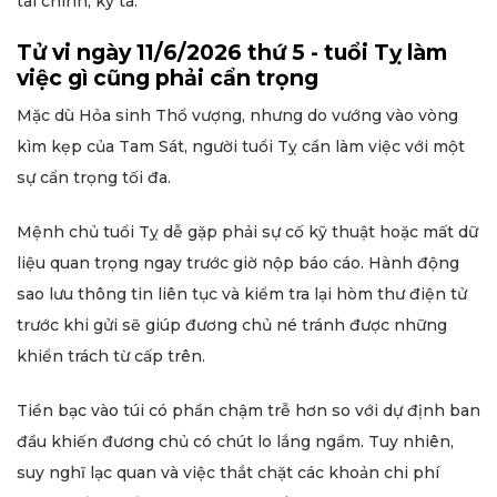
tài chính, ký tá.
Tử vi ngày 11/6/2026 thứ 5 - tuổi Tỵ làm
việc gì cũng phải cẩn trọng
Mặc dù Hỏa sinh Thổ vượng, nhưng do vướng vào vòng
kìm kẹp của Tam Sát, người tuổi Tỵ cần làm việc với một
sự cẩn trọng tối đa.
Mệnh chủ tuổi Tỵ dễ gặp phải sự cố kỹ thuật hoặc mất dữ
liệu quan trọng ngay trước giờ nộp báo cáo. Hành động
sao lưu thông tin liên tục và kiểm tra lại hòm thư điện tử
trước khi gửi sẽ giúp đương chủ né tránh được những
khiển trách từ cấp trên.
Tiền bạc vào túi có phần chậm trễ hơn so với dự định ban
đầu khiến đương chủ có chút lo lắng ngầm. Tuy nhiên,
suy nghĩ lạc quan và việc thắt chặt các khoản chi phí