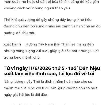
món quà nhỏ hoặc chuẩn bị bữa tối ấm cúng để kéo gần
khoảng cách với những người thân yêu.
Thổ khí quá vượng dễ gây chứng đầy bụng, khó tiêu;
đương chủ nên bổ sung nhiều rau xanh và hạn chế ăn đồ
nướng, đồ dầu mỡ.
Xuất hành Hướng Tây Nam (Hỷ Thần) sẽ mang đến
những năng lượng vui tươi, giúp giải tỏa bớt những u uất
trong lòng mệnh chủ.
Tử vi ngày 11/6/2026 thứ 5 - tuổi Dần hiệu
suất làm việc đỉnh cao, tài lộc đổ về túi
Năng lượng ngày Thổ là đích nhắm hoàn hảo cho sự
mạnh mẽ của Mộc khí tuổi Dần, giúp đương chủ có một
ngày gặt hái lộc lá dồi dào.