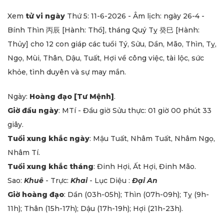
Xem
tử vi ngày
Thứ 5: 11-6-2026 - Âm lịch: ngày 26-4 -
Bính Thìn 丙辰 [Hành: Thổ], tháng Quý Tỵ 癸巳 [Hành:
Thủy] cho 12 con giáp các tuổi Tý, Sửu, Dần, Mão, Thìn, Tỵ,
Ngọ, Mùi, Thân, Dậu, Tuất, Hợi về công việc, tài lộc, sức
khỏe, tình duyên và sự may mắn.
Ngày:
Hoàng đạo [Tư Mệnh]
.
Giờ đầu ngày
: MTí - Đầu giờ Sửu thực: 01 giờ 00 phút 33
giây.
Tuổi xung khắc ngày
: Mậu Tuất, Nhâm Tuất, Nhâm Ngọ,
Nhâm Tí.
Tuổi xung khắc tháng
: Đinh Hợi, Ất Hợi, Đinh Mão.
Sao:
Khuê
- Trực:
Khai
- Lục Diệu :
Đại An
Giờ hoàng đạo
: Dần (03h-05h); Thìn (07h-09h); Tỵ (9h-
11h); Thân (15h-17h); Dậu (17h-19h); Hợi (21h-23h).