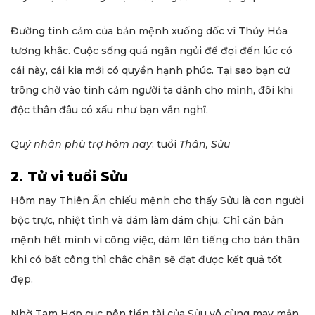
Đường tình cảm của bản mệnh xuống dốc vì Thủy Hỏa
tương khắc. Cuộc sống quá ngắn ngủi để đợi đến lúc có
cái này, cái kia mới có quyền hạnh phúc. Tại sao bạn cứ
trông chờ vào tình cảm người ta dành cho mình, đôi khi
độc thân đâu có xấu như bạn vẫn nghĩ.
Quý nhân phù trợ hôm nay
: tuổi
Thân, Sửu
2. Tử vi tuổi Sửu
Hôm nay Thiên Ấn chiếu mệnh cho thấy Sửu là con người
bộc trực, nhiệt tình và dám làm dám chịu. Chỉ cần bản
mệnh hết mình vì công việc, dám lên tiếng cho bản thân
khi có bất công thì chắc chắn sẽ đạt được kết quả tốt
đẹp.
Nhờ Tam Hợp cục nên tiền tài của Sửu vô cùng may mắn,