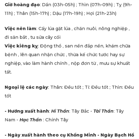
Giờ hoàng đạo
: Dần (03h-05h) ; Thìn (07h-09h) ; Tỵ (9h-
11h) ; Thân (15h-17h) ; Dậu (17h-19h) ; Hợi (21h-23h)
Việc nên làm
: Cấy lúa gặt lúa , chăn nuôi, nông nghiệp ,
đi săn bắt , tu sửa cây cối
Việc kiêng kỵ
: Động thổ , san nền đắp nền, khám chữa
bệnh , lên quan nhận chức , thừa kế chức tước hay sự
nghiệp, vào làm hành chính , nộp đơn từ , mưu sự khuất
tất.
Ngoại lệ các ngày
: Thân: Đều tốt ; Tí: Đều tốt ; Thìn: Đều
tốt
- Hướng xuất hành
:
Hỉ Thần
: Tây Bắc -
Tài Thần
: Tây
Nam -
Hạc Thần
: Chính Tây
- Ngày xuất hành theo cụ Khổng Minh -
Ngày Bạch Hổ