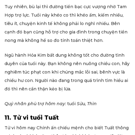
Tuy nhiên, bù lại thì đường tiền bạc cực vượng nhờ Tam
Hợp trợ lực. Tuổi này khéo co thì khéo ấm, kiếm nhiều,
tiêu ít, chuyện kinh tế không phải lo nghĩ nhiều. Bên
cạnh đó bạn cũng hỗ trợ cho gia đình trong chuyện tiền
nong mà không hề so đo tính toán thiệt hơn.
Ngũ hành Hỏa Kim bất dung không tốt cho đường tình
duyên của tuổi này. Bạn không nên nuông chiều con, hãy
nghiêm túc phạt con khi chúng mắc lỗi sai, bênh vực là
chiều hư con. Người nào đang trong quá trình tìm hiểu ai
đó thì nên cẩn thận kẻo bị lừa.
Quý nhân phù trợ hôm nay
: tuổi
Sửu, Thìn
11. Tử vi tuổi Tuất
Tử vi hôm nay Chính ấn chiếu mệnh cho biết Tuất thông