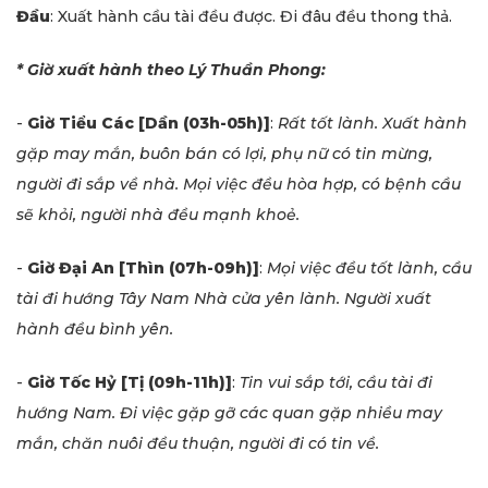
Đầu
: Xuất hành cầu tài đều được. Đi đâu đều thong thả.
* Giờ xuất hành theo Lý Thuần Phong:
-
Giờ Tiểu Các
[Dần (03h-05h)]
:
Rất tốt lành. Xuất hành
gặp may mắn, buôn bán có lợi, phụ nữ có tin mừng,
người đi sắp về nhà. Mọi việc đều hòa hợp, có bệnh cầu
sẽ khỏi, người nhà đều mạnh khoẻ.
-
Giờ Đại An
[Thìn (07h-09h)]
:
Mọi việc đều tốt lành, cầu
tài đi hướng Tây Nam Nhà cửa yên lành. Người xuất
hành đều bình yên.
-
Giờ Tốc Hỷ
[Tị (09h-11h)]
:
Tin vui sắp tới, cầu tài đi
hướng Nam. Đi việc gặp gỡ các quan gặp nhiều may
mắn, chăn nuôi đều thuận, người đi có tin về.