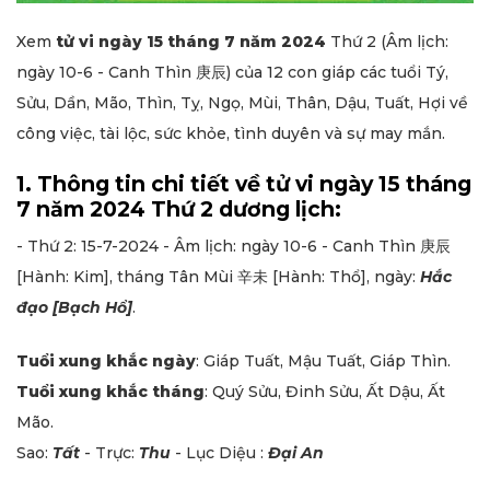
Xem
tử vi ngày 15 tháng 7 năm 2024
Thứ 2 (Âm lịch:
ngày 10-6 - Canh Thìn 庚辰) của 12 con giáp các tuổi Tý,
Sửu, Dần, Mão, Thìn, Tỵ, Ngọ, Mùi, Thân, Dậu, Tuất, Hợi về
công việc, tài lộc, sức khỏe, tình duyên và sự may mắn.
1. Thông tin chi tiết về tử vi ngày 15 tháng
7 năm 2024 Thứ 2 dương lịch:
- Thứ 2: 15-7-2024 - Âm lịch: ngày 10-6 - Canh Thìn 庚辰
[Hành: Kim], tháng Tân Mùi 辛未 [Hành: Thổ], ngày:
Hắc
đạo [Bạch Hổ]
.
Tuổi xung khắc ngày
: Giáp Tuất, Mậu Tuất, Giáp Thìn.
Tuổi xung khắc tháng
: Quý Sửu, Đinh Sửu, Ất Dậu, Ất
Mão.
Sao:
Tất
- Trực:
Thu
- Lục Diệu :
Đại An