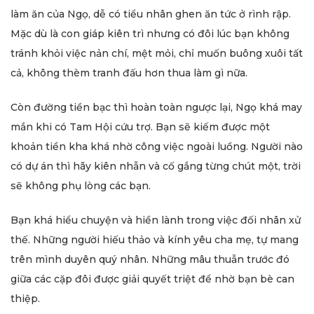
làm ăn của Ngọ, dễ có tiểu nhân ghen ăn tức ở rình rập.
Mặc dù là con giáp kiên trì nhưng có đôi lúc bạn không
tránh khỏi việc nản chí, mệt mỏi, chỉ muốn buông xuôi tất
cả, không thèm tranh đấu hơn thua làm gì nữa.
Còn đường tiền bạc thì hoàn toàn ngược lại, Ngọ khá may
mắn khi có Tam Hội cứu trợ. Bạn sẽ kiếm được một
khoản tiền kha khá nhờ công việc ngoài luồng. Người nào
có dự án thì hãy kiên nhẫn và cố gắng từng chút một, trời
sẽ không phụ lòng các bạn.
Bạn khá hiểu chuyện và hiền lành trong việc đối nhân xử
thế. Những người hiếu thảo và kính yêu cha mẹ, tự mang
trên mình duyên quý nhân. Những mâu thuẫn trước đó
giữa các cặp đôi được giải quyết triệt để nhờ bạn bè can
thiệp.