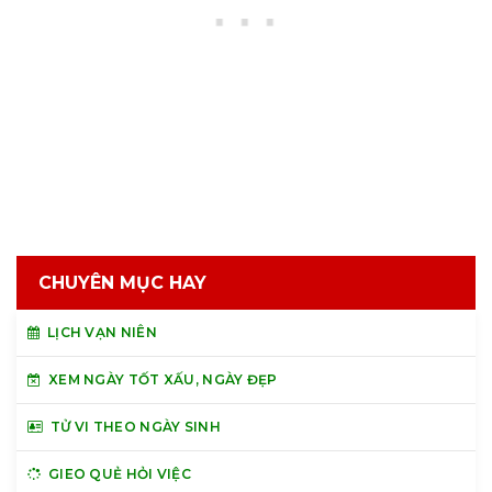
CHUYÊN MỤC HAY
LỊCH VẠN NIÊN
XEM NGÀY TỐT XẤU, NGÀY ĐẸP
TỬ VI THEO NGÀY SINH
GIEO QUẺ HỎI VIỆC