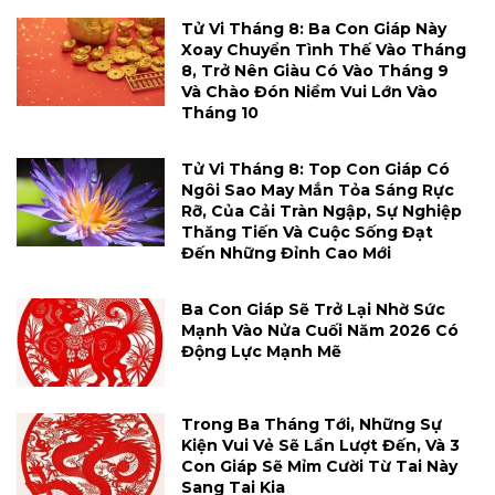
Tử Vi Tháng 8: Ba Con Giáp Này
Xoay Chuyển Tình Thế Vào Tháng
8, Trở Nên Giàu Có Vào Tháng 9
Và Chào Đón Niềm Vui Lớn Vào
Tháng 10
Tử Vi Tháng 8: Top Con Giáp Có
Ngôi Sao May Mắn Tỏa Sáng Rực
Rỡ, Của Cải Tràn Ngập, Sự Nghiệp
Thăng Tiến Và Cuộc Sống Đạt
Đến Những Đỉnh Cao Mới
Ba Con Giáp Sẽ Trở Lại Nhờ Sức
Mạnh Vào Nửa Cuối Năm 2026 Có
Động Lực Mạnh Mẽ
Trong Ba Tháng Tới, Những Sự
Kiện Vui Vẻ Sẽ Lần Lượt Đến, Và 3
Con Giáp Sẽ Mỉm Cười Từ Tai Này
Sang Tai Kia