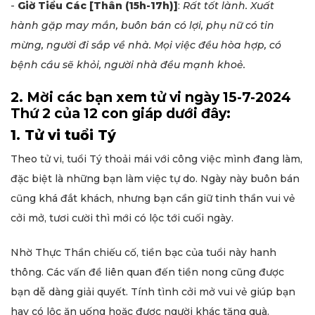
-
Giờ Tiểu Các
[Thân (15h-17h)]
:
Rất tốt lành. Xuất
hành gặp may mắn, buôn bán có lợi, phụ nữ có tin
mừng, người đi sắp về nhà. Mọi việc đều hòa hợp, có
bệnh cầu sẽ khỏi, người nhà đều mạnh khoẻ.
2. Mời các bạn xem tử vi ngày 15-7-2024
Thứ 2 của 12 con giáp dưới đây:
1. Tử vi tuổi Tý
Theo tử vi, tuổi Tý thoải mái với công việc mình đang làm,
đặc biệt là những bạn làm việc tự do. Ngày này buôn bán
cũng khá đắt khách, nhưng bạn cần giữ tinh thần vui vẻ
cởi mở, tươi cười thì mới có lộc tới cuối ngày.
Nhờ Thực Thần chiếu cố, tiền bạc của tuổi này hanh
thông. Các vấn đề liên quan đến tiền nong cũng được
bạn dễ dàng giải quyết. Tính tình cởi mở vui vẻ giúp bạn
hay có lộc ăn uống hoặc được người khác tặng quà.