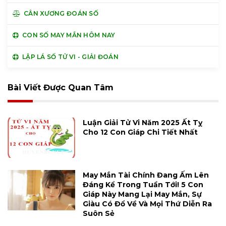
CÂN XƯƠNG ĐOÁN SỐ
CON SỐ MAY MẮN HÔM NAY
LẬP LÁ SỐ TỬ VI - GIẢI ĐOÁN
Bài Viết Được Quan Tâm
Luận Giải Tử Vi Năm 2025 Ất Tỵ
Cho 12 Con Giáp Chi Tiết Nhất
May Mắn Tài Chính Đang Ấm Lên
Đáng Kể Trong Tuần Tới! 5 Con
Giáp Này Mang Lại May Mắn, Sự
Giàu Có Đổ Về Và Mọi Thứ Diễn Ra
Suôn Sẻ