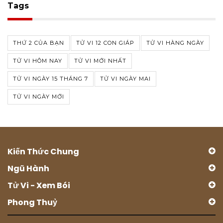
Tags
THỨ 2 CỦA BẠN
TỬ VI 12 CON GIÁP
TỬ VI HÀNG NGÀY
TỬ VI HÔM NAY
TỬ VI MỚI NHẤT
TỬ VI NGÀY 15 THÁNG 7
TỬ VI NGÀY MAI
TỬ VI NGÀY MỚI
Kiến Thức Chung
Ngũ Hành
Tử Vi - Xem Bói
Phong Thuỷ