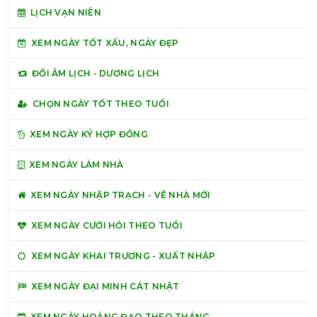
LỊCH VẠN NIÊN
XEM NGÀY TỐT XẤU, NGÀY ĐẸP
ĐỔI ÂM LỊCH - DƯƠNG LỊCH
CHỌN NGÀY TỐT THEO TUỔI
XEM NGÀY KÝ HỢP ĐỒNG
XEM NGÀY LÀM NHÀ
XEM NGÀY NHẬP TRẠCH - VỀ NHÀ MỚI
XEM NGÀY CƯỚI HỎI THEO TUỔI
XEM NGÀY KHAI TRƯƠNG - XUẤT NHẬP
XEM NGÀY ĐẠI MINH CÁT NHẬT
XEM NGÀY HOÀNG ĐẠO THEO THÁNG