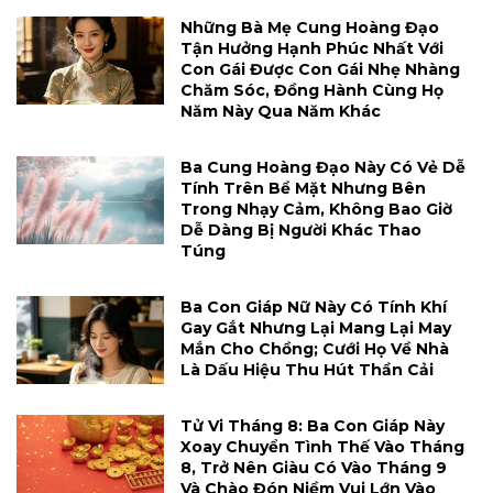
Những Bà Mẹ Cung Hoàng Đạo
Tận Hưởng Hạnh Phúc Nhất Với
Con Gái Được Con Gái Nhẹ Nhàng
Chăm Sóc, Đồng Hành Cùng Họ
Năm Này Qua Năm Khác
Ba Cung Hoàng Đạo Này Có Vẻ Dễ
Tính Trên Bề Mặt Nhưng Bên
Trong Nhạy Cảm, Không Bao Giờ
Dễ Dàng Bị Người Khác Thao
Túng
Ba Con Giáp Nữ Này Có Tính Khí
Gay Gắt Nhưng Lại Mang Lại May
Mắn Cho Chồng; Cưới Họ Về Nhà
Là Dấu Hiệu Thu Hút Thần Cải
Tử Vi Tháng 8: Ba Con Giáp Này
Xoay Chuyển Tình Thế Vào Tháng
8, Trở Nên Giàu Có Vào Tháng 9
Và Chào Đón Niềm Vui Lớn Vào