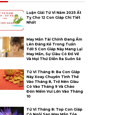
Luận Giải Tử Vi Năm 2025 Ất
Tỵ Cho 12 Con Giáp Chi Tiết
Nhất
May Mắn Tài Chính Đang Ấm
Lên Đáng Kể Trong Tuần
Tới! 5 Con Giáp Này Mang Lại
May Mắn, Sự Giàu Có Đổ Về
Và Mọi Thứ Diễn Ra Suôn Sẻ
Tử Vi Tháng 8: Ba Con Giáp
Này Xoay Chuyển Tình Thế
Vào Tháng 8, Trở Nên Giàu
Có Vào Tháng 9 Và Chào
Đón Niềm Vui Lớn Vào Tháng
10
Tử Vi Tháng 8: Top Con Giáp
Có Ngôi Sao May Mắn Tỏa