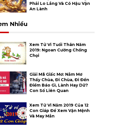
Phải Lo Lắng Và Có Hậu Vận
An Lành
em Nhiều
Xem Tử Vi Tuổi Thân Năm
2019: Ngoan Cường Chống
Chọi
Giải Mã Giấc Mơ: Nằm Mơ
Thấy Chùa, Đi Chùa, Đi Đền
Điềm Báo Gì, Lành Hay Dữ?
Con Số Liên Quan
Xem Tử Vi Năm 2019 Của 12
Con Giáp Để Xem Vận Mệnh
Và May Mắn