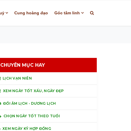
uỷ
Cung hoàng đạo
Góc tâm linh
CHUYÊN MỤC HAY
LỊCH VẠN NIÊN
XEM NGÀY TỐT XẤU, NGÀY ĐẸP
ĐỔI ÂM LỊCH - DƯƠNG LỊCH
CHỌN NGÀY TỐT THEO TUỔI
XEM NGÀY KÝ HỢP ĐỒNG