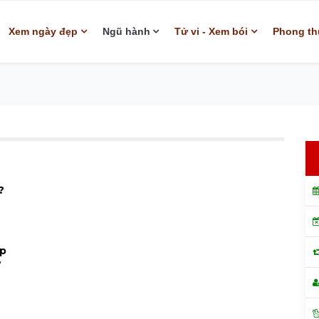
Xem ngày đẹp
Ngũ hành
Tử vi - Xem bói
Phong th
?
ợp
?