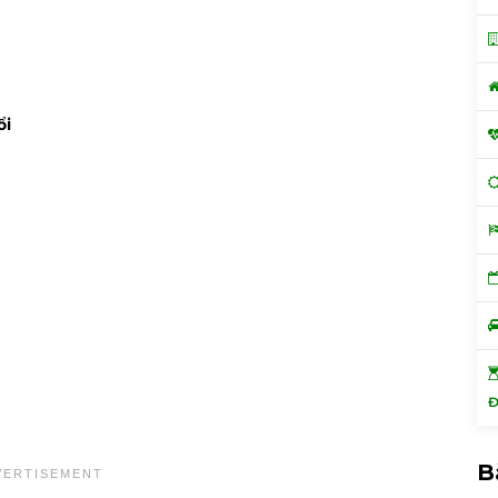
ổi
Đ
B