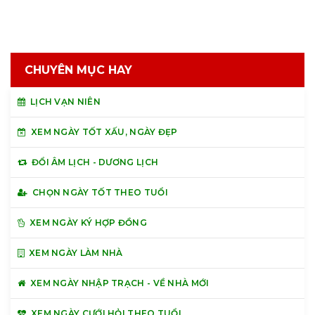
CHUYÊN MỤC HAY
LỊCH VẠN NIÊN
XEM NGÀY TỐT XẤU, NGÀY ĐẸP
ĐỔI ÂM LỊCH - DƯƠNG LỊCH
CHỌN NGÀY TỐT THEO TUỔI
XEM NGÀY KÝ HỢP ĐỒNG
XEM NGÀY LÀM NHÀ
XEM NGÀY NHẬP TRẠCH - VỀ NHÀ MỚI
XEM NGÀY CƯỚI HỎI THEO TUỔI