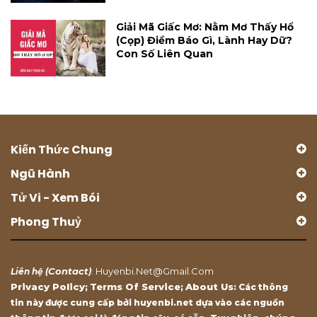
Giải Mã Giấc Mơ: Nằm Mơ Thấy Hổ
(cọp) Điềm Báo Gì, Lành Hay Dữ?
Con Số Liên Quan
Kiến Thức Chung
Ngũ Hành
Tử Vi - Xem Bói
Phong Thuỷ
Contact
Huyenbi.net@gmail.com
Liên hệ (
)
:
Privacy Policy
Terms Of Service
About Us
;
;
: Các thông
tin này được cung cấp bởi huyenbi.net dựa vào các nguồn