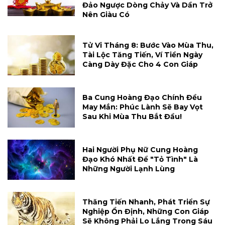
Đảo Ngược Dòng Chảy Và Dần Trở
Nên Giàu Có
Tử Vi Tháng 8: Bước Vào Mùa Thu,
Tài Lộc Tăng Tiến, Ví Tiền Ngày
Càng Dày Đặc Cho 4 Con Giáp
Ba Cung Hoàng Đạo Chính Đều
May Mắn: Phúc Lành Sẽ Bay Vọt
Sau Khi Mùa Thu Bắt Đầu!
Hai Người Phụ Nữ Cung Hoàng
Đạo Khó Nhất Để "tỏ Tình" Là
Những Người Lạnh Lùng
Thăng Tiến Nhanh, Phát Triển Sự
Nghiệp Ổn Định, Những Con Giáp
Sẽ Không Phải Lo Lắng Trong Sáu