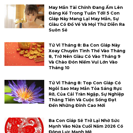
May Mắn Tài Chính Đang Ấm Lên
Đáng Kể Trong Tuần Tới! 5 Con
Giáp Này Mang Lại May Mắn, Sự
Giàu Có Đổ Về Và Mọi Thứ Diễn Ra
Suôn Sẻ
Tử Vi Tháng 8: Ba Con Giáp Này
Xoay Chuyển Tình Thế Vào Tháng
8, Trở Nên Giàu Có Vào Tháng 9
Và Chào Đón Niềm Vui Lớn Vào
Tháng 10
Tử Vi Tháng 8: Top Con Giáp Có
Ngôi Sao May Mắn Tỏa Sáng Rực
Rỡ, Của Cải Tràn Ngập, Sự Nghiệp
Thăng Tiến Và Cuộc Sống Đạt
Đến Những Đỉnh Cao Mới
Ba Con Giáp Sẽ Trở Lại Nhờ Sức
Mạnh Vào Nửa Cuối Năm 2026 Có
Động Lực Mạnh Mẽ