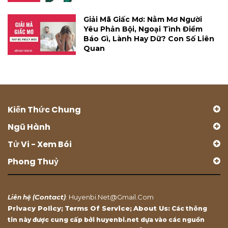
Giải Mã Giấc Mơ: Nằm Mơ Người
Yêu Phản Bội, Ngoại Tình Điềm
Báo Gì, Lành Hay Dữ? Con Số Liên
Quan
Kiến Thức Chung
Ngũ Hành
Tử Vi - Xem Bói
Phong Thuỷ
Contact
Huyenbi.net@gmail.com
Liên hệ (
)
:
Privacy Policy
Terms Of Service
About Us
;
;
: Các thông
tin này được cung cấp bởi huyenbi.net dựa vào các nguồn