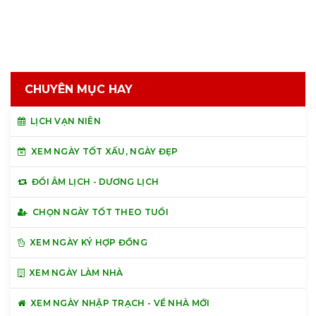
CHUYÊN MỤC HAY
LỊCH VẠN NIÊN
XEM NGÀY TỐT XẤU, NGÀY ĐẸP
ĐỔI ÂM LỊCH - DƯƠNG LỊCH
CHỌN NGÀY TỐT THEO TUỔI
XEM NGÀY KÝ HỢP ĐỒNG
XEM NGÀY LÀM NHÀ
XEM NGÀY NHẬP TRẠCH - VỀ NHÀ MỚI