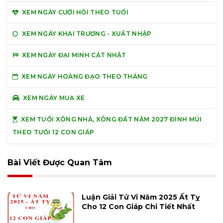
XEM NGÀY CƯỚI HỎI THEO TUỔI
XEM NGÀY KHAI TRƯƠNG - XUẤT NHẬP
XEM NGÀY ĐẠI MINH CÁT NHẬT
XEM NGÀY HOÀNG ĐẠO THEO THÁNG
XEM NGÀY MUA XE
XEM TUỔI XÔNG NHÀ, XÔNG ĐẤT NĂM 2027 ĐINH MÙI
THEO TUỔI 12 CON GIÁP
Bài Viết Được Quan Tâm
Luận Giải Tử Vi Năm 2025 Ất Tỵ
Cho 12 Con Giáp Chi Tiết Nhất