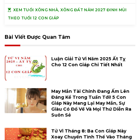
XEM TUỔI XÔNG NHÀ, XÔNG ĐẤT NĂM 2027 ĐINH MÙI
THEO TUỔI 12 CON GIÁP
Bài Viết Được Quan Tâm
Luận Giải Tử Vi Năm 2025 Ất Tỵ
Cho 12 Con Giáp Chi Tiết Nhất
May Mắn Tài Chính Đang Ấm Lên
Đáng Kể Trong Tuần Tới! 5 Con
Giáp Này Mang Lại May Mắn, Sự
Giàu Có Đổ Về Và Mọi Thứ Diễn Ra
Suôn Sẻ
Tử Vi Tháng 8: Ba Con Giáp Này
Xoay Chuyển Tình Thế Vào Tháng