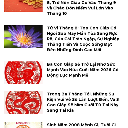
8, Trở Nên Giàu Có Vào Tháng 9
Và Chào Đón Niềm Vui Lớn Vào
Tháng 10
Tử Vi Tháng 8: Top Con Giáp Có
Ngôi Sao May Mắn Tỏa Sáng Rực
Rỡ, Của Cải Tràn Ngập, Sự Nghiệp
Thăng Tiến Và Cuộc Sống Đạt
Đến Những Đỉnh Cao Mới
Ba Con Giáp Sẽ Trở Lại Nhờ Sức
Mạnh Vào Nửa Cuối Năm 2026 Có
Động Lực Mạnh Mẽ
Trong Ba Tháng Tới, Những Sự
Kiện Vui Vẻ Sẽ Lần Lượt Đến, Và 3
Con Giáp Sẽ Mỉm Cười Từ Tai Này
Sang Tai Kia
Sinh Năm 2008 Mệnh Gì, Tuổi Gì