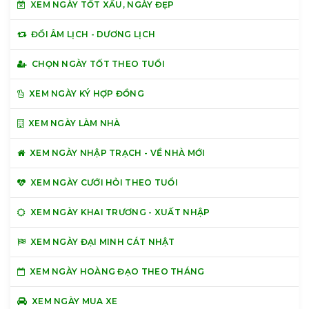
XEM NGÀY TỐT XẤU, NGÀY ĐẸP
ĐỔI ÂM LỊCH - DƯƠNG LỊCH
CHỌN NGÀY TỐT THEO TUỔI
XEM NGÀY KÝ HỢP ĐỒNG
XEM NGÀY LÀM NHÀ
XEM NGÀY NHẬP TRẠCH - VỀ NHÀ MỚI
XEM NGÀY CƯỚI HỎI THEO TUỔI
XEM NGÀY KHAI TRƯƠNG - XUẤT NHẬP
XEM NGÀY ĐẠI MINH CÁT NHẬT
XEM NGÀY HOÀNG ĐẠO THEO THÁNG
XEM NGÀY MUA XE