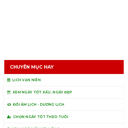
CHUYÊN MỤC HAY
LỊCH VẠN NIÊN
XEM NGÀY TỐT XẤU, NGÀY ĐẸP
ĐỔI ÂM LỊCH - DƯƠNG LỊCH
CHỌN NGÀY TỐT THEO TUỔI