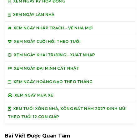
XEM NGÀY KÝ HỢP ĐỒNG
XEM NGÀY LÀM NHÀ
XEM NGÀY NHẬP TRẠCH - VỀ NHÀ MỚI
XEM NGÀY CƯỚI HỎI THEO TUỔI
XEM NGÀY KHAI TRƯƠNG - XUẤT NHẬP
XEM NGÀY ĐẠI MINH CÁT NHẬT
XEM NGÀY HOÀNG ĐẠO THEO THÁNG
XEM NGÀY MUA XE
XEM TUỔI XÔNG NHÀ, XÔNG ĐẤT NĂM 2027 ĐINH MÙI
THEO TUỔI 12 CON GIÁP
Bài Viết Được Quan Tâm