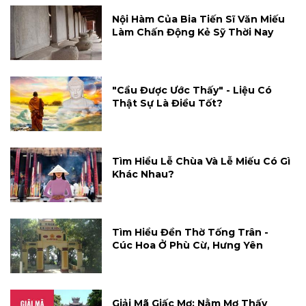
Nội Hàm Của Bia Tiến Sĩ Văn Miếu
Làm Chấn Động Kẻ Sỹ Thời Nay
"Cầu Được Ước Thấy" - Liệu Có
Thật Sự Là Điều Tốt?
Tìm Hiểu Lễ Chùa Và Lễ Miếu Có Gì
Khác Nhau?
Tìm Hiểu Đền Thờ Tống Trân -
Cúc Hoa Ở Phù Cừ, Hưng Yên
Giải Mã Giấc Mơ: Nằm Mơ Thấy