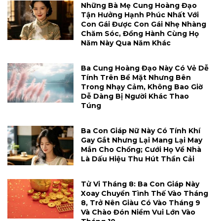
Những Bà Mẹ Cung Hoàng Đạo
Tận Hưởng Hạnh Phúc Nhất Với
Con Gái Được Con Gái Nhẹ Nhàng
Chăm Sóc, Đồng Hành Cùng Họ
Năm Này Qua Năm Khác
Ba Cung Hoàng Đạo Này Có Vẻ Dễ
Tính Trên Bề Mặt Nhưng Bên
Trong Nhạy Cảm, Không Bao Giờ
Dễ Dàng Bị Người Khác Thao
Túng
Ba Con Giáp Nữ Này Có Tính Khí
Gay Gắt Nhưng Lại Mang Lại May
Mắn Cho Chồng; Cưới Họ Về Nhà
Là Dấu Hiệu Thu Hút Thần Cải
Tử Vi Tháng 8: Ba Con Giáp Này
Xoay Chuyển Tình Thế Vào Tháng
8, Trở Nên Giàu Có Vào Tháng 9
Và Chào Đón Niềm Vui Lớn Vào