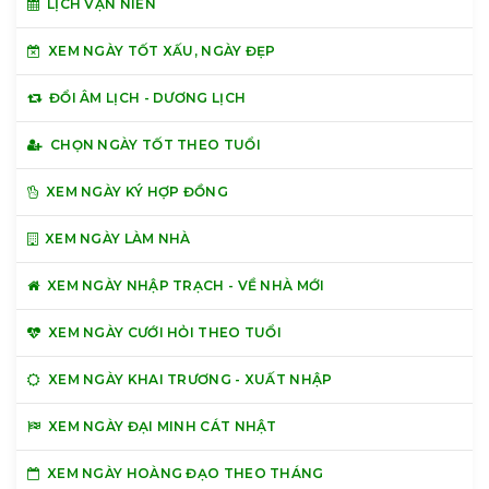
LỊCH VẠN NIÊN
XEM NGÀY TỐT XẤU, NGÀY ĐẸP
ĐỔI ÂM LỊCH - DƯƠNG LỊCH
CHỌN NGÀY TỐT THEO TUỔI
XEM NGÀY KÝ HỢP ĐỒNG
XEM NGÀY LÀM NHÀ
XEM NGÀY NHẬP TRẠCH - VỀ NHÀ MỚI
XEM NGÀY CƯỚI HỎI THEO TUỔI
XEM NGÀY KHAI TRƯƠNG - XUẤT NHẬP
XEM NGÀY ĐẠI MINH CÁT NHẬT
XEM NGÀY HOÀNG ĐẠO THEO THÁNG