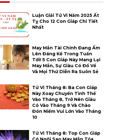
Luận Giải Tử Vi Năm 2025 Ất
Tỵ Cho 12 Con Giáp Chi Tiết
Nhất
May Mắn Tài Chính Đang Ấm
Lên Đáng Kể Trong Tuần
Tới! 5 Con Giáp Này Mang Lại
May Mắn, Sự Giàu Có Đổ Về
Và Mọi Thứ Diễn Ra Suôn Sẻ
Tử Vi Tháng 8: Ba Con Giáp
Này Xoay Chuyển Tình Thế
Vào Tháng 8, Trở Nên Giàu
Có Vào Tháng 9 Và Chào
Đón Niềm Vui Lớn Vào Tháng
10
Tử Vi Tháng 8: Top Con Giáp
Có Ngôi Sao May Mắn Tỏa