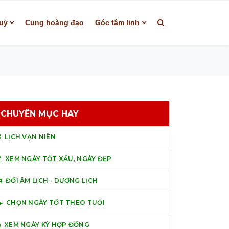
uỷ
Cung hoàng đạo
Góc tâm linh
CHUYÊN MỤC HAY
LỊCH VẠN NIÊN
XEM NGÀY TỐT XẤU, NGÀY ĐẸP
ĐỔI ÂM LỊCH - DƯƠNG LỊCH
CHỌN NGÀY TỐT THEO TUỔI
XEM NGÀY KÝ HỢP ĐỒNG