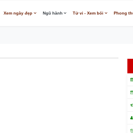
Xem ngày đẹp
Ngũ hành
Tử vi - Xem bói
Phong th