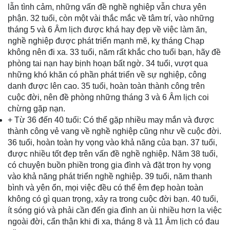
lẫn tình cảm, những vấn đề nghề nghiệp vẫn chưa yên
phận. 32 tuổi, còn một vài thắc mắc về tâm trí, vào những
tháng 5 và 6 Âm lịch được khá hay đẹp về việc làm ăn,
nghề nghiệp được phát triển mạnh mẽ, kỵ tháng Chạp
không nên đi xa. 33 tuổi, năm rất khắc cho tuổi bạn, hãy đề
phòng tai nạn hay bịnh hoạn bất ngờ. 34 tuổi, vượt qua
những khó khăn có phần phát triển về sự nghiệp, công
danh được lên cao. 35 tuổi, hoàn toàn thành công trên
cuộc đời, nên đề phòng những tháng 3 và 6 Âm lịch coi
chừng gặp nạn.
+ Từ 36 đến 40 tuổi: Có thể gặp nhiều may mắn và được
thành công vẻ vang về nghề nghiệp cũng như về cuộc đời.
36 tuổi, hoàn toàn hy vọng vào khả năng của bạn. 37 tuổi,
được nhiều tốt đẹp trên vấn đề nghề nghiệp. Năm 38 tuổi,
có chuyện buồn phiền trong gia đình và đặt trọn hy vọng
vào khả năng phát triển nghề nghiệp. 39 tuổi, năm thanh
bình và yên ổn, mọi việc đều có thể êm đẹp hoàn toàn
không có gì quan trọng, xảy ra trong cuộc đời bạn. 40 tuổi,
ít sóng gió và phải cần đến gia đình an ủi nhiều hơn la việc
ngoài đời, cẩn thận khi đi xa, tháng 8 và 11 Âm lịch có đau