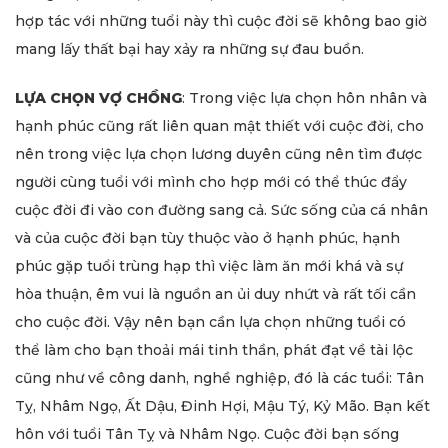
hợp tác với những tuổi này thì cuộc đời sẽ không bao giờ
mang lấy thất bại hay xảy ra những sự đau buồn.
LỰA CHỌN VỢ CHỒNG
: Trong việc lựa chọn hôn nhân và
hạnh phúc cũng rất liên quan mật thiết với cuộc đời, cho
nên trong việc lựa chọn lương duyên cũng nên tìm được
người cùng tuổi với mình cho hợp mới có thể thúc đẩy
cuộc đời đi vào con đường sang cả. Sức sống của cá nhân
và của cuộc đời bạn tùy thuộc vào ở hạnh phúc, hạnh
phúc gặp tuổi trùng hạp thì việc làm ăn mới khá và sự
hòa thuận, êm vui là nguồn an ủi duy nhứt và rất tối cần
cho cuộc đời. Vậy nên bạn cần lựa chọn những tuổi có
thể làm cho bạn thoải mái tinh thần, phát đạt về tài lộc
cũng như về công danh, nghề nghiệp, đó là các tuổi: Tân
Tỵ, Nhâm Ngọ, Ất Dậu, Đinh Hợi, Mậu Tý, Kỷ Mão. Bạn kết
hôn với tuổi Tân Tỵ và Nhâm Ngọ. Cuộc đời bạn sống