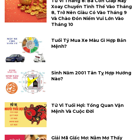
Tử Vi Tháng 8: Ba Con Giáp Này
Xoay Chuyển Tình Thế Vào Tháng
8, Trở Nên Giàu Có Vào Tháng 9
Và Chào Đón Niềm Vui Lớn Vào
Tháng 10
Tuổi Tý Mua Xe Màu Gì Hợp Bản
Mệnh?
Sinh Năm 2001 Tân Tỵ Hợp Hướng
Nào?
Tử Vi Tuổi Hợi: Tổng Quan Vận
Mệnh Và Cuộc Đời
Giải Mã Giấc Mơ: Nằm Mơ Thấy