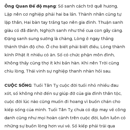
Ông Quan Đế độ mạng
: Số sanh cách trở quê hương,
Lập nên cơ nghiệp phải hai ba lần. Thành nhân cũng tự
lập thân, Hai bàn tay trắng tạo nên gia đình. Thuận sanh
giàu có đã đành, Nghịch sanh như thể cua con gãy càng.
Đặng sanh sung sướng là chàng, Lòng ở ngay thẳng
thánh thần độ cho. Ở cho biết phải biết điều, Lòng thành
kính Phật ít nhiều có ăn. Số có chức phận môn đình,
Không thầy cũng thợ ít khi bần hàn. Khi nên Trời cũng
chìu lòng, Thái vinh sự nghiệp thanh nhàn hồi sau.
CUỘC SỐNG
: Tuổi Tân Tỵ cuộc đời tuổi nhỏ nhiều đau
xót, số không nhờ đến sự giúp đỡ của gia đình thân tộc,
cuộc đời lúc nào cũng muốn đi hoang vì buồn chán cho
kiếp sống của mình. Tuổi Tân Tỵ chưa có dịp may về công
danh cũng như mọi hoàn cảnh trên cuộc đời, luôn luôn có
những sự buồn lòng hơn vui vẻ. Số kiếp phải trải qua