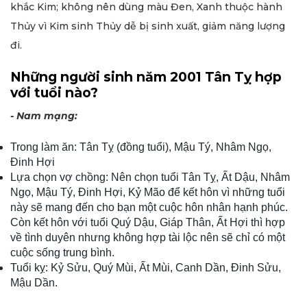
khắc Kim; không nên dùng màu Đen, Xanh thuộc hành
Thủy vì Kim sinh Thủy dễ bị sinh xuất, giảm năng lượng
đi.
Những người sinh năm 2001 Tân Tỵ hợp
với tuổi nào?
- Nam mạng:
Trong làm ăn: Tân Tỵ (đồng tuổi), Mậu Tý, Nhâm Ngọ,
Đinh Hợi
Lựa chọn vợ chồng: Nên chọn tuổi Tân Tỵ, Ất Dậu, Nhâm
Ngọ, Mậu Tý, Đinh Hợi, Kỷ Mão để kết hôn vì những tuổi
này sẽ mang đến cho bạn một cuộc hôn nhân hạnh phúc.
Còn kết hôn với tuổi Quý Dậu, Giáp Thân, Ất Hợi thì hợp
về tình duyên nhưng không hợp tài lộc nên sẽ chỉ có một
cuộc sống trung bình.
Tuổi kỵ: Kỷ Sửu, Quý Mùi, Ất Mùi, Canh Dần, Đinh Sửu,
Mậu Dần.