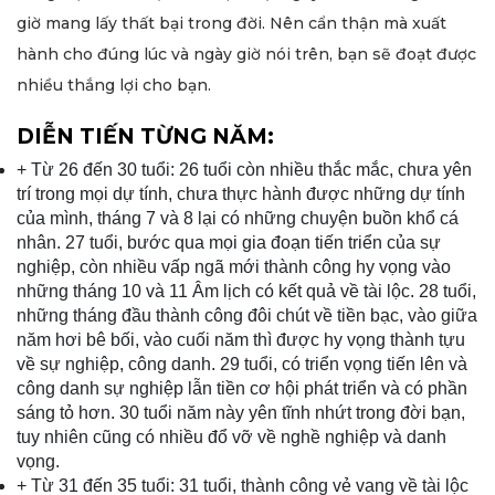
giờ mang lấy thất bại trong đời. Nên cẩn thận mà xuất
hành cho đúng lúc và ngày giờ nói trên, bạn sẽ đoạt được
nhiều thắng lợi cho bạn.
DIỄN TIẾN TỪNG NĂM:
+ Từ 26 đến 30 tuổi: 26 tuổi còn nhiều thắc mắc, chưa yên
trí trong mọi dự tính, chưa thực hành được những dự tính
của mình, tháng 7 và 8 lại có những chuyện buồn khổ cá
nhân. 27 tuổi, bước qua mọi gia đoạn tiến triển của sự
nghiệp, còn nhiều vấp ngã mới thành công hy vọng vào
những tháng 10 và 11 Âm lịch có kết quả về tài lộc. 28 tuổi,
những tháng đầu thành công đôi chút về tiền bạc, vào giữa
năm hơi bê bối, vào cuối năm thì được hy vọng thành tựu
về sự nghiệp, công danh. 29 tuổi, có triển vọng tiến lên và
công danh sự nghiệp lẫn tiền cơ hội phát triển và có phần
sáng tỏ hơn. 30 tuổi năm này yên tĩnh nhứt trong đời bạn,
tuy nhiên cũng có nhiều đổ vỡ về nghề nghiệp và danh
vọng.
+ Từ 31 đến 35 tuổi: 31 tuổi, thành công vẻ vang về tài lộc