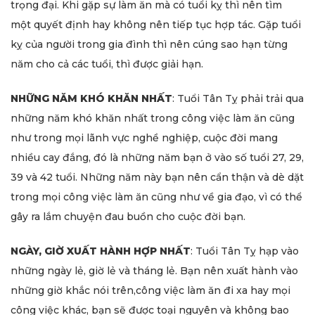
trọng đại. Khi gặp sự làm ăn mà có tuổi kỵ thì nên tìm
một quyết định hay không nên tiếp tục hợp tác. Gặp tuổi
kỵ của người trong gia đình thì nên cúng sao hạn từng
năm cho cả các tuổi, thì được giải hạn.
NHỮNG NĂM KHÓ KHĂN NHẤT
: Tuổi Tân Tỵ phải trải qua
những năm khó khăn nhất trong công việc làm ăn cũng
như trong mọi lãnh vực nghề nghiệp, cuộc đời mang
nhiều cay đắng, đó là những năm bạn ở vào số tuổi 27, 29,
39 và 42 tuổi. Những năm này bạn nên cẩn thận và dè dặt
trong mọi công việc làm ăn cũng như về gia đạo, vì có thể
gây ra lắm chuyện đau buồn cho cuộc đời bạn.
NGÀY, GIỜ XUẤT HÀNH HỢP NHẤT
: Tuổi Tân Tỵ hạp vào
những ngày lẻ, giờ lẻ và tháng lẻ. Bạn nên xuất hành vào
những giờ khắc nói trên,công việc làm ăn đi xa hay mọi
công việc khác, bạn sẽ được toại nguyên và không bao