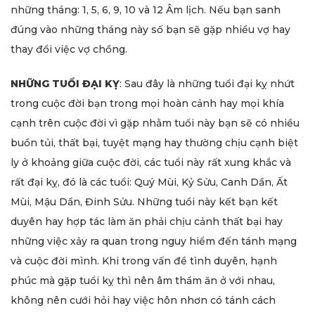
những tháng: 1, 5, 6, 9, 10 và 12 Âm lịch. Nếu bạn sanh
đúng vào những tháng này số bạn sẽ gặp nhiều vợ hay
thay đổi việc vợ chồng.
NHỮNG TUỔI ĐẠI KỴ
: Sau đây là những tuổi đại kỵ nhứt
trong cuộc đời bạn trong mọi hoàn cảnh hay mọi khía
cạnh trên cuộc đời vì gặp nhằm tuổi này bạn sẽ có nhiều
buồn tủi, thất bại, tuyệt mạng hay thường chịu cạnh biệt
ly ở khoảng giữa cuộc đời, các tuổi này rất xung khắc và
rất đại kỵ, đó là các tuổi: Quý Mùi, Kỷ Sửu, Canh Dần, Ất
Mùi, Mậu Dần, Đinh Sửu. Những tuổi này kết bạn kết
duyên hay hợp tác làm ăn phải chịu cảnh thất bại hay
những việc xảy ra quan trong nguy hiểm đến tánh mạng
và cuộc đời mình. Khi trong vấn đề tình duyên, hạnh
phúc mà gặp tuổi kỵ thì nên âm thầm ăn ở với nhau,
không nên cưới hỏi hay việc hôn nhơn có tánh cách