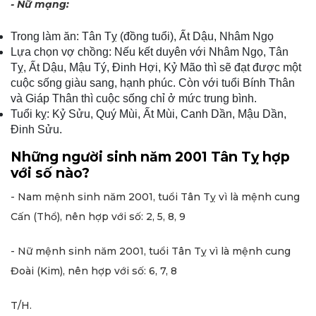
- Nữ mạng:
Trong làm ăn: Tân Tỵ (đồng tuổi), Ất Dậu, Nhâm Ngọ
Lựa chọn vợ chồng: Nếu kết duyên với Nhâm Ngọ, Tân
Tỵ, Ất Dậu, Mậu Tý, Đinh Hợi, Kỷ Mão thì sẽ đạt được một
cuộc sống giàu sang, hạnh phúc. Còn với tuổi Bính Thân
và Giáp Thân thì cuộc sống chỉ ở mức trung bình.
Tuổi kỵ: Kỷ Sửu, Quý Mùi, Ất Mùi, Canh Dần, Mậu Dần,
Đinh Sửu.
Những người sinh năm 2001 Tân Tỵ hợp
với số nào?
- Nam mệnh sinh năm 2001, tuổi Tân Tỵ vì là mệnh cung
Cấn (Thổ), nên hợp với số: 2, 5, 8, 9
- Nữ mệnh sinh năm 2001, tuổi Tân Tỵ vì là mệnh cung
Đoài (Kim), nên hợp với số: 6, 7, 8
T/H.