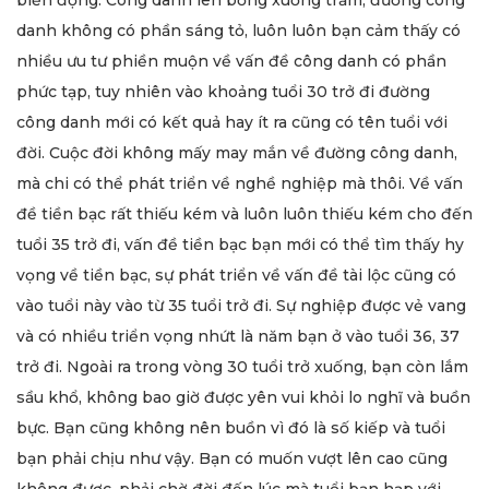
danh không có phần sáng tỏ, luôn luôn bạn cảm thấy có
nhiều ưu tư phiền muộn về vấn đề công danh có phần
phức tạp, tuy nhiên vào khoảng tuổi 30 trở đi đường
công danh mới có kết quả hay ít ra cũng có tên tuổi với
đời. Cuộc đời không mấy may mắn về đường công danh,
mà chi có thể phát triển về nghề nghiệp mà thôi. Về vấn
đề tiền bạc rất thiếu kém và luôn luôn thiếu kém cho đến
tuổi 35 trở đi, vấn đề tiền bạc bạn mới có thể tìm thấy hy
vọng về tiền bạc, sự phát triển về vấn đề tài lộc cũng có
vào tuổi này vào từ 35 tuổi trở đi. Sự nghiệp được vẻ vang
và có nhiều triển vọng nhứt là năm bạn ở vào tuổi 36, 37
trở đi. Ngoài ra trong vòng 30 tuổi trở xuống, bạn còn lắm
sầu khổ, không bao giờ được yên vui khỏi lo nghĩ và buồn
bực. Bạn cũng không nên buồn vì đó là số kiếp và tuổi
bạn phải chịu như vậy. Bạn có muốn vượt lên cao cũng
không được, phải chờ đời đến lúc mà tuổi bạn hạp với