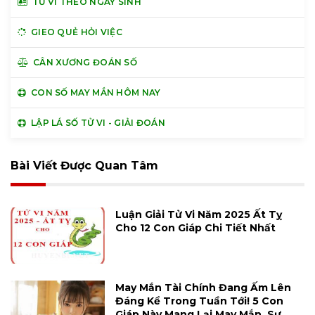
TỬ VI THEO NGÀY SINH
GIEO QUẺ HỎI VIỆC
CÂN XƯƠNG ĐOÁN SỐ
CON SỐ MAY MẮN HÔM NAY
LẬP LÁ SỐ TỬ VI - GIẢI ĐOÁN
Bài Viết Được Quan Tâm
Luận Giải Tử Vi Năm 2025 Ất Tỵ
Cho 12 Con Giáp Chi Tiết Nhất
May Mắn Tài Chính Đang Ấm Lên
Đáng Kể Trong Tuần Tới! 5 Con
Giáp Này Mang Lại May Mắn, Sự