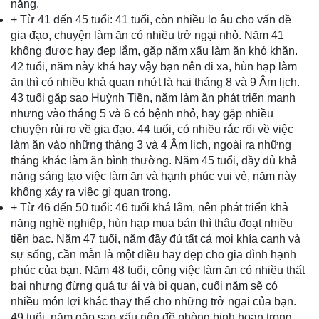
nặng.
+ Từ 41 đến 45 tuổi: 41 tuổi, còn nhiều lo âu cho vấn đề
gia đạo, chuyện làm ăn có nhiều trở ngại nhỏ. Năm 41
không được hay đẹp lắm, gặp năm xấu làm ăn khó khăn.
42 tuổi, năm này khá hay vậy bạn nên đi xa, hùn hạp làm
ăn thì có nhiều khả quan nhứt là hai tháng 8 và 9 Âm lịch.
43 tuổi gặp sao Huỳnh Tiền, năm làm ăn phát triển mạnh
nhưng vào tháng 5 và 6 có bệnh nhỏ, hay gặp nhiều
chuyện rủi ro về gia đạo. 44 tuổi, có nhiều rắc rối về việc
làm ăn vào những tháng 3 và 4 Âm lịch, ngoài ra những
tháng khác làm ăn bình thường. Năm 45 tuổi, đầy đủ khả
năng sáng tạo việc làm ăn và hạnh phúc vui vẻ, năm này
không xảy ra việc gì quan trọng.
+ Từ 46 đến 50 tuổi: 46 tuổi khá lắm, nên phát triển khả
năng nghề nghiệp, hùn hạp mua bán thì thâu đoạt nhiều
tiền bạc. Năm 47 tuổi, năm đầy đủ tất cả mọi khía cạnh và
sự sống, cần mẫn là một điều hay đẹp cho gia đình hạnh
phúc của bạn. Năm 48 tuổi, công việc làm ăn có nhiều thất
bại nhưng đừng quá tự ái và bi quan, cuối năm sẽ có
nhiều món lợi khác thay thế cho những trở ngại của bạn.
49 tuổi, năm gặp sao xấu nên đề phòng bịnh hoạn trong