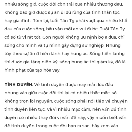
nhiều sóng gió, cuộc đời còn trải qua nhiều thương đau,
không bao giờ được sự an ủi dù rằng của tình thân tộc
hay gia đình. Tóm lại, tuổi Tân Tỵ phải vượt qua nhiều khổ
đau của cuộc sống, hậu vận mới an vui được. Tuổi Tân Tỵ
có số tử vi rất tốt. Con người không ưu nịnh bợ a dua, chỉ
sống cho mình và tự mình gây dựng sự nghiệp. Nhưng
tùy theo sự ăn ở hiền lành hay hung ác. Sống hiền lànhg
thì được gia tăng niên kỷ, sống hung ác thì giảm kỷ, đó là
hình phạt của tạo hóa vậy.
TÌNH DUYÊN
: Về tình duyên được may mắn lúc đầu
nhưng vào giữa cuộc đời thì lại có nhiều thắc mắc, số
không trọn lời nguyền, cuộc sống phải nối tiếp về chuyện
tình duyên liên tục. Và vì nhiều mặc cảm, nên vấn đề tình
duyên có nhiều thay đổi vì vấn đề này, vậy muốn biết vấn
đề tình duyên trong cuộc đời bạn ra sao, hãy xem vào