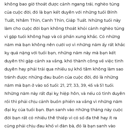
không bao giờ thoát được cảnh ngang trái, nghèo túng
của cuộc đời, đó là bạn kết duyên với những tuổi Bính
Tuất, Nhâm Thìn, Canh Thìn, Giáp Tuất. Những tuổi này
làm cho cuộc đời bạn không thoát khỏi cảnh nghèo túng
vì gặp tuổi không hạp và có phần xung khắc. Có những
năm mà bạn không nên cưới vợ vì những năm ấy rất khắc
kỵ quá nặng với tuổi bạn, những năm này mà bạn kết
duyên thì gặp cảnh xa vắng, khó thành công về việc tình
duyên hay phải trải qua nhiều sự khổ tâm không làm sao
tránh được những đau buồn của cuộc đời, đó là những
năm mà bạn ở vào số tuổi: 21, 27, 33, 39, 45 và 51 tuổi.
Những năm này rất đại kỵ hiệp hôn, và nếu có tình duyên
rồi thì phải chịu cảnh buồn phiền xa vắng vì những năm
đại kỵ của tuổi bạn. Bạn sanh vào những tháng này cuộc
đời bạn rất có nhiều thê thiếp vì có số đa thê hay ít ra
cũng phải chịu đau khổ vì đàn bà, đó là bạn sanh vào