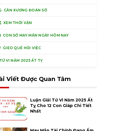
CÂN XƯƠNG ĐOÁN SỐ
XEM THỜI VẬN
CON SỐ MAY MẮN NGÀY HÔM NAY
GIEO QUẺ HỎI VIỆC
Ử VI NĂM 2025 ẤT TỴ
ài Viết Được Quan Tâm
Luận Giải Tử Vi Năm 2025 Ất
Tỵ Cho 12 Con Giáp Chi Tiết
Nhất
May Mắn Tài Chính Đang Ấm