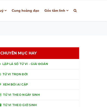
uỷ
Cung hoàng đạo
Góc tâm linh
CHUYÊN MỤC HAY
LẬP LÁ SỐ TỬ VI - GIẢI ĐOÁN
TỬ VI TRỌN ĐỜI
XEM BÓI AI CẬP
TỬ VI THEO NGÀY SINH
TỬ VI THEO GIỜ SINH