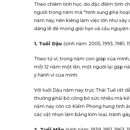
Theo chiêm tinh học, do đặc điểm tính ch
người trong năm mà "hình xung phá hoại"
năm này, nên kiêng làm việc lớn như xây 
dâng lễ để mong giải hạn và cầu nguyện 
1. Tuổi Dậu
(sinh năm: 2005, 1993, 1981, 
Theo tử vi, trong năm con giáp của mình,
mỗi 12 năm một lần, một người lại gặp 
ý hành vi của mình.
Với tuổi Dậu năm nay trực Thái Tuế rất dễ
thường phải bỏ công bỏ sức nhiều mà kết 
năm nay còn có Kiếm Phong hung tinh ảnh 
các vật nhọn làm bằng kim loại, tránh gâ
2. Tuổi Mão
(sinh năm: 1939, 1951, 1963, 