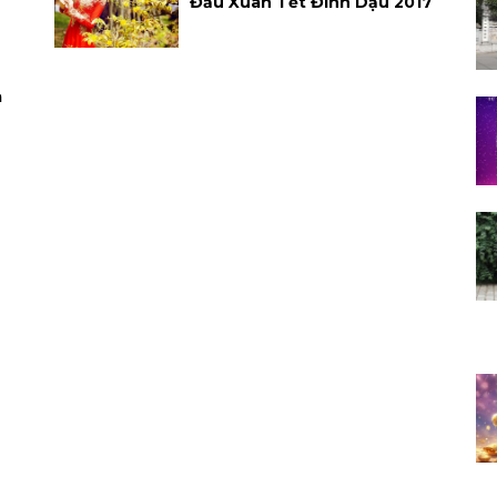
Đầu Xuân Tết Đinh Dậu 2017
a