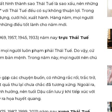
ất hình thành sao Thái Tuế là sao xấu, nên những
 với Thái Tuế đều có sự không thuận lợi. Trong
dựng, cưới hỏi, xuất hành. Hàng năm, mọi người
những điều tốt lành cho năm mới.
1969, 1957, 1945, 1933) năm nay
trực
Thái Tuế
 mọi người luôn phạm phải Thái Tuế. Do vậy, cứ
năm bản mệnh. Trong năm này, mọi người nên chú
 gặp các chuyện buồn, có những rắc rối, trắc trở,
quả thu lại chưa chắc đã tương xứng. Ngoài ra,
hưởng, nên tuổi Dậu cần lưu ý khi tiếp xúc với
y ra họa huyết quang.
1975, 1987, 1999, 2011) năm nay
xung
Thái Tuế