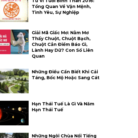
Tử Vi Tuổi Bính Thân 2016:
Tổng Quan Về Vận Mệnh,
Tình Yêu, Sự Nghiệp
Giải Mã Giấc Mơ: Nằm Mơ
Thấy Chuột, Chuột Bạch,
Chuột Cắn Điềm Báo Gì,
Lành Hay Dữ? Con Số Liên
Quan
Những Điều Cần Biết Khi Cải
Táng, Bốc Mộ Hoặc Sang Cát
Hạn Thái Tuế Là Gì Và Năm
Hạn Thái Tuế
Những Ngôi Chùa Nổi Tiếng