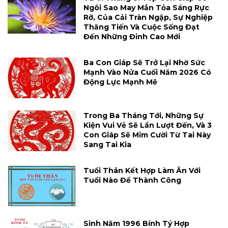
Ngôi Sao May Mắn Tỏa Sáng Rực
Rỡ, Của Cải Tràn Ngập, Sự Nghiệp
Thăng Tiến Và Cuộc Sống Đạt
Đến Những Đỉnh Cao Mới
Ba Con Giáp Sẽ Trở Lại Nhờ Sức
Mạnh Vào Nửa Cuối Năm 2026 Có
Động Lực Mạnh Mẽ
Trong Ba Tháng Tới, Những Sự
Kiện Vui Vẻ Sẽ Lần Lượt Đến, Và 3
Con Giáp Sẽ Mỉm Cười Từ Tai Này
Sang Tai Kia
Tuổi Thân Kết Hợp Làm Ăn Với
Tuổi Nào Để Thành Công
Sinh Năm 1996 Bính Tý Hợp