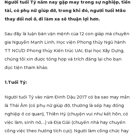
Người tuổi Tý năm nay gặp may trong sự nghiệp, tiền
tài, có phụ nữ giúp đỡ, trong khi đó, người tuổi Mão
thay đổi nơi ở, đi làm xa sẽ thuận lợi hơn.
Sau đây là luận bàn vận mệnh của 12 con giáp mà chuyên
gia Nguyễn Mạnh Linh, Học viện Phong thủy Ngũ hành
TT NCƯD Phong thủy Kiến trúc UAI, Đại học Xây Dựng,
chúng tôi xin được tổng hợp và trích đăng lại cho bạn
đọc tiện tham khảo.
1.Tuổi Tý:
Người tuổi Tý vào năm Đinh Dậu 2017 có ba sao may mắn
là Thái Âm (có phụ nữ giúp đỡ, thường là sếp hay đồng
nghiệp ở cơ quan), Thiên Hỷ (chuyện vui như kết hôn, có
việc làm, sinh nở,…) và Địa Giải (chuyển nhà hay chuyển
công việc theo hướng tích cực). Người làm công chức hay