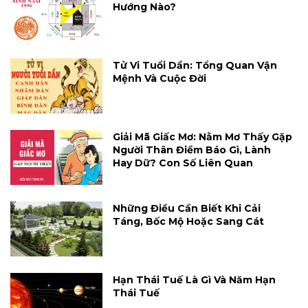
Hướng Nào?
Tử Vi Tuổi Dần: Tổng Quan Vận
Mệnh Và Cuộc Đời
Giải Mã Giấc Mơ: Nằm Mơ Thấy Gặp
Người Thân Điềm Báo Gì, Lành
Hay Dữ? Con Số Liên Quan
Những Điều Cần Biết Khi Cải
Táng, Bốc Mộ Hoặc Sang Cát
Hạn Thái Tuế Là Gì Và Năm Hạn
Thái Tuế