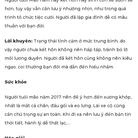
Người tuổi Mão năm nay kết hôn hay sinh con sẽ suôn sẻ
hơn, tuy vậy vẫn cần lưu ý nhường nhịn, như trong quá
trình tổ chức tiệc cưới. Người đã lập gia đình dễ có mâu
thuẫn với bạn đời.
Lời khuyên:
Trạng thái tình cảm ở mức trung bình, do
vậy người chưa kết hôn không nên hấp tấp, tránh bỏ lỡ
mối lương duyên. Người đã kết hôn cũng không nên kiêu
ngạo, coi thường bạn đời mà dẫn đến hiểu nhầm.
Sức khỏe
Người tuổi mão năm 2017 nên để ý hơn đến xương khớp,
nhất là mắt cá chân, đầu gối và eo lưng. Lái xe cộ cũng
cần chú trọng sự an toàn. Khi đi xa nên lưu ý đến bản tin
thời tiết, hành lý dễ thất lạc,…