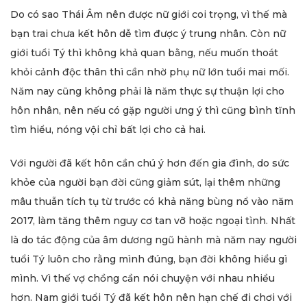
Do có sao Thái Âm nên được nữ giới coi trọng, vì thế mà
bạn trai chưa kết hôn dễ tìm được ý trung nhân. Còn nữ
giới tuổi Tý thì không khả quan bằng, nếu muốn thoát
khỏi cảnh độc thân thì cần nhờ phụ nữ lớn tuổi mai mối.
Năm nay cũng không phải là năm thực sự thuận lợi cho
hôn nhân, nên nếu có gặp người ưng ý thì cũng bình tĩnh
tìm hiểu, nóng vội chỉ bất lợi cho cả hai.
Với người đã kết hôn cần chú ý hơn đến gia đình, do sức
khỏe của người bạn đời cũng giảm sút, lại thêm những
mâu thuẫn tích tụ từ trước có khả năng bùng nổ vào năm
2017, làm tăng thêm nguy cơ tan vỡ hoặc ngoại tình. Nhất
là do tác động của âm dương ngũ hành mà năm nay người
tuổi Tý luôn cho rằng mình đúng, bạn đời không hiểu gì
mình. Vì thế vợ chồng cần nói chuyện với nhau nhiều
hơn. Nam giới tuổi Tý đã kết hôn nên hạn chế đi chơi với