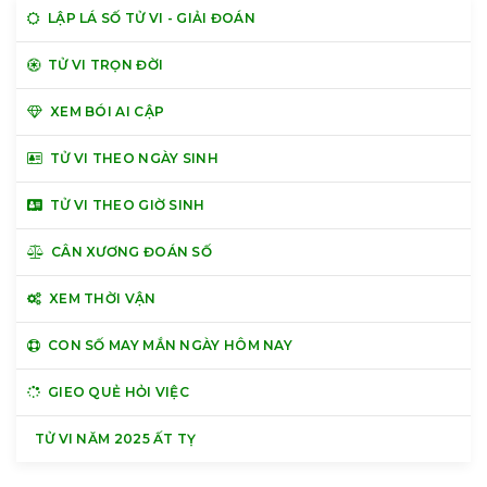
LẬP LÁ SỐ TỬ VI - GIẢI ĐOÁN
TỬ VI TRỌN ĐỜI
XEM BÓI AI CẬP
TỬ VI THEO NGÀY SINH
TỬ VI THEO GIỜ SINH
CÂN XƯƠNG ĐOÁN SỐ
XEM THỜI VẬN
CON SỐ MAY MẮN NGÀY HÔM NAY
GIEO QUẺ HỎI VIỆC
TỬ VI NĂM 2025 ẤT TỴ