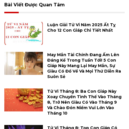
Bài Viết Được Quan Tâm
Luận Giải Tử Vi Năm 2025 Ất Tỵ
Cho 12 Con Giáp Chi Tiết Nhất
May Mắn Tài Chính Đang Ấm Lên
Đáng Kể Trong Tuần Tới! 5 Con
Giáp Này Mang Lại May Mắn, Sự
Giàu Có Đổ Về Và Mọi Thứ Diễn Ra
Suôn Sẻ
Tử Vi Tháng 8: Ba Con Giáp Này
Xoay Chuyển Tình Thế Vào Tháng
8, Trở Nên Giàu Có Vào Tháng 9
Và Chào Đón Niềm Vui Lớn Vào
Tháng 10
Tử Vi Tháng 8: Top Con Giáp Có