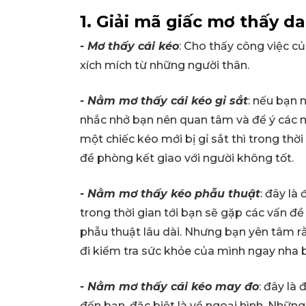
1. Giải mã giấc mơ thấy d
- Mơ thấy cái kéo
: Cho thấy công việc củ
xích mích từ những người thân.
- Nằm mơ thấy cái kéo gỉ sắt
: nếu bạn n
nhắc nhở bạn nên quan tâm và để ý các m
một chiếc kéo mới bị gỉ sắt thì trong thờ
đề phòng kết giao với người không tốt.
- Nằm mơ thấy kéo phẫu thuật
: đây là
trong thời gian tới bạn sẽ gặp các vấn đề
phẫu thuật lâu dài. Nhưng bạn yên tâm rằ
đi kiểm tra sức khỏe của mình ngay nha 
- Nằm mơ thấy cái kéo may đo
: đây là
đến bạn, đặc biệt là về ngoại hình. Những