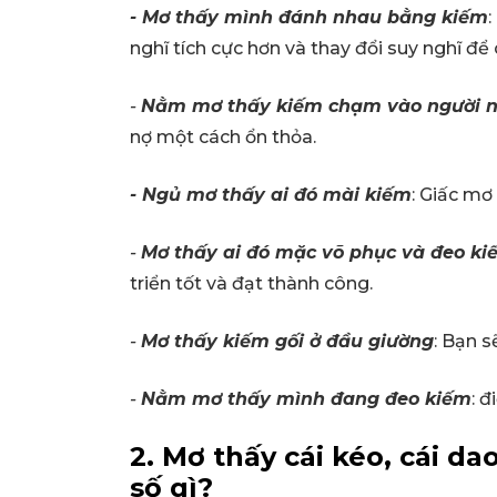
- Mơ thấy mình đánh nhau bằng kiếm
:
nghĩ tích cực hơn và thay đổi suy nghĩ để
-
Nằm mơ thấy kiếm chạm vào người n
nợ một cách ổn thỏa.
- Ngủ mơ thấy ai đó mài kiếm
: Giấc mơ
-
Mơ thấy ai đó mặc võ phục và đeo ki
triển tốt và đạt thành công.
-
Mơ thấy kiếm gối ở đầu giường
: Bạn s
-
Nằm mơ thấy mình đang đeo kiếm
: đ
2. Mơ thấy cái kéo, cái da
số gì?