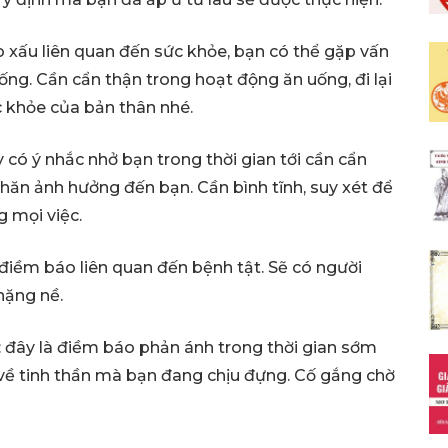
o xấu liên quan đến sức khỏe, bạn có thể gặp vấn
ng. Cần cẩn thận trong hoạt động ăn uống, đi lại
c khỏe của bản thân nhé.
y có ý nhắc nhở bạn trong thời gian tới cần cẩn
khăn ảnh hưởng đến bạn. Cần bình tĩnh, suy xét để
g mọi việc.
à điềm báo liên quan đến bệnh tật. Sẽ có người
nặng nề.
: đây là điềm báo phản ánh trong thời gian sớm
về tinh thần mà bạn đang chịu đựng. Cố gắng chờ