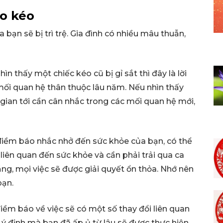
ao kéo
a bạn sẽ bị trì trệ. Gia đình có nhiều mâu thuẫn,
hìn thấy một chiếc kéo cũ bị gỉ sắt thì đây là lời
ối quan hệ thân thuộc lâu năm. Nếu nhìn thấy
i gian tới cần cân nhắc trong các mối quan hệ mới,
 điềm báo nhắc nhở đến sức khỏe của bạn, có thể
 liên quan đến sức khỏe và cần phải trải qua ca
ng, mọi việc sẽ được giải quyết ổn thỏa. Nhớ nên
bạn.
 điềm báo về việc sẽ có một số thay đổi liên quan
 ý định mà bạn đã ấp ủ từ lâu sẽ được thực hiện.