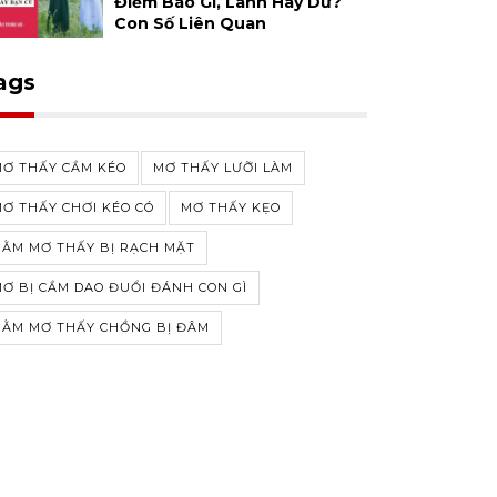
Điềm Báo Gì, Lành Hay Dữ?
Con Số Liên Quan
ags
MƠ THẤY CẦM KÉO
MƠ THẤY LƯỠI LÀM
Ơ THẤY CHƠI KÉO CÓ
MƠ THẤY KẸO
ẰM MƠ THẤY BỊ RẠCH MẶT
Ơ BỊ CẦM DAO ĐUỔI ĐÁNH CON GÌ
NẰM MƠ THẤY CHỒNG BỊ ĐÂM