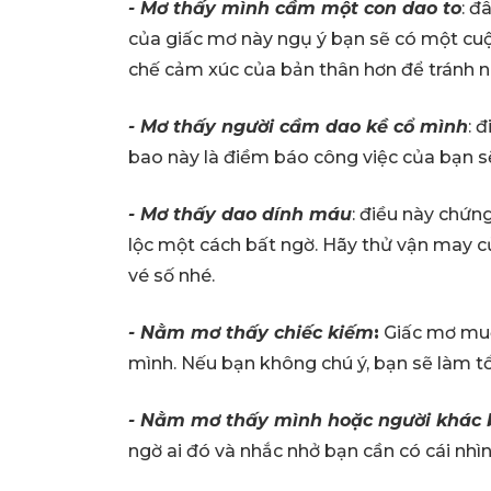
- Mơ thấy mình cầm một con dao to
: đ
của giấc mơ này ngụ ý bạn sẽ có một cuộc
chế cảm xúc của bản thân hơn để tránh n
- Mơ thấy người cầm dao kề cổ mình
: 
bao này là điềm báo công việc của bạn sẽ
- Mơ thấy dao dính máu
: điều này chứn
lộc một cách bất ngờ. Hãy thử vận may 
vé số nhé.
- Nằm mơ thấy chiếc kiếm
:
Giấc mơ muốn
mình. Nếu bạn không chú ý, bạn sẽ làm t
- Nằm mơ thấy mình hoặc người khác 
ngờ ai đó và nhắc nhở bạn cần có cái nhì