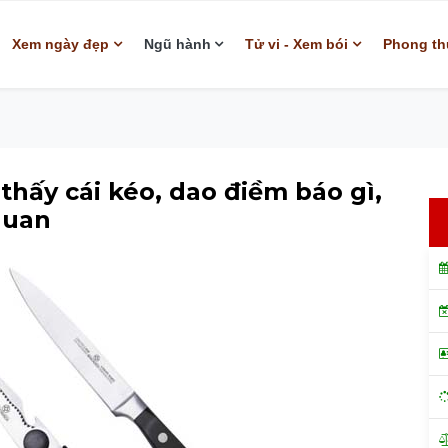
Xem ngày đẹp
Ngũ hành
Tử vi - Xem bói
Phong th
hấy cái kéo, dao điềm báo gì,
quan