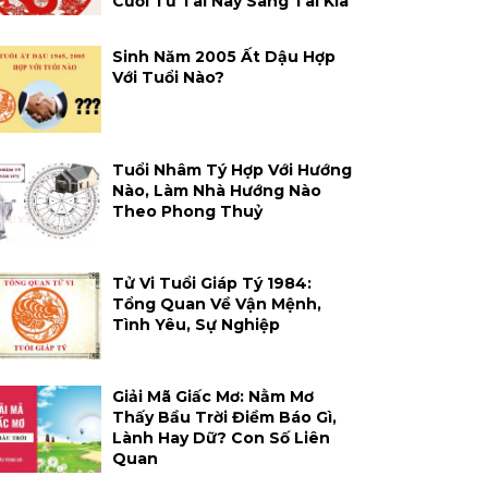
Cười Từ Tai Này Sang Tai Kia
Sinh Năm 2005 Ất Dậu Hợp
Với Tuổi Nào?
Tuổi Nhâm Tý Hợp Với Hướng
Nào, Làm Nhà Hướng Nào
Theo Phong Thuỷ
Tử Vi Tuổi Giáp Tý 1984:
Tổng Quan Về Vận Mệnh,
Tình Yêu, Sự Nghiệp
Giải Mã Giấc Mơ: Nằm Mơ
Thấy Bầu Trời Điềm Báo Gì,
Lành Hay Dữ? Con Số Liên
Quan