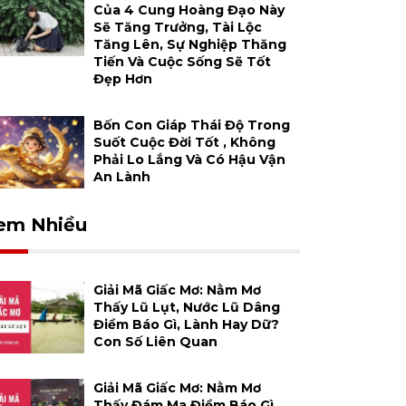
Của 4 Cung Hoàng Đạo Này
Sẽ Tăng Trưởng, Tài Lộc
Tăng Lên, Sự Nghiệp Thăng
Tiến Và Cuộc Sống Sẽ Tốt
Đẹp Hơn
Bốn Con Giáp Thái Độ Trong
Suốt Cuộc Đời Tốt , Không
Phải Lo Lắng Và Có Hậu Vận
An Lành
em Nhiều
Giải Mã Giấc Mơ: Nằm Mơ
Thấy Lũ Lụt, Nước Lũ Dâng
Điềm Báo Gì, Lành Hay Dữ?
Con Số Liên Quan
Giải Mã Giấc Mơ: Nằm Mơ
Thấy Đám Ma Điềm Báo Gì,