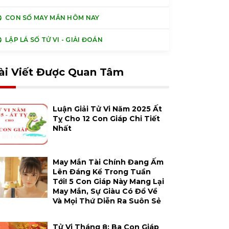
CON SỐ MAY MẮN HÔM NAY
LẬP LÁ SỐ TỬ VI - GIẢI ĐOÁN
ài Viết Được Quan Tâm
Luận Giải Tử Vi Năm 2025 Ất
Tỵ Cho 12 Con Giáp Chi Tiết
Nhất
May Mắn Tài Chính Đang Ấm
Lên Đáng Kể Trong Tuần
Tới! 5 Con Giáp Này Mang Lại
May Mắn, Sự Giàu Có Đổ Về
Và Mọi Thứ Diễn Ra Suôn Sẻ
Tử Vi Tháng 8: Ba Con Giáp