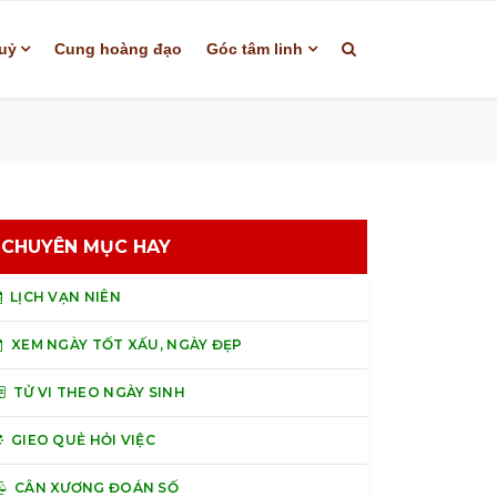
uỷ
Cung hoàng đạo
Góc tâm linh
CHUYÊN MỤC HAY
LỊCH VẠN NIÊN
XEM NGÀY TỐT XẤU, NGÀY ĐẸP
TỬ VI THEO NGÀY SINH
GIEO QUẺ HỎI VIỆC
CÂN XƯƠNG ĐOÁN SỐ