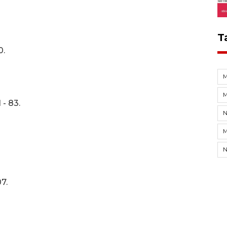
T
0.
M
- 83.
N
M
7.