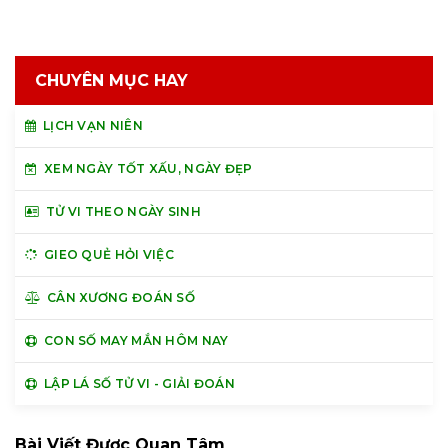
CHUYÊN MỤC HAY
LỊCH VẠN NIÊN
XEM NGÀY TỐT XẤU, NGÀY ĐẸP
TỬ VI THEO NGÀY SINH
GIEO QUẺ HỎI VIỆC
CÂN XƯƠNG ĐOÁN SỐ
CON SỐ MAY MẮN HÔM NAY
LẬP LÁ SỐ TỬ VI - GIẢI ĐOÁN
Bài Viết Được Quan Tâm