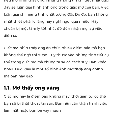
nếu mơ nhìn thấy ong. Những thông tin chi tiết nhất dưới
đây sẽ luận giải hình ảnh ong trong giấc mơ của bạn. Việc
luận giải chỉ mang tính chất tương đối. Do đó, bạn không
nhất thiết phải lo lắng hay nghĩ ngợi quá nhiều. Hãy
chuẩn bị một tâm lý tốt nhất để đón nhận mọi sự việc
diễn ra.
Giấc mơ nhìn thấy ong ẩn chứa nhiều điềm báo mà bạn
không thể ngờ tới được. Tùy thuộc vào những tình tiết cụ
thể trong giấc mơ mà chúng ta sẽ có cách suy luận khác
nhau. Dưới đây là một số hình ảnh
mơ thấy ong
chính
mà bạn hay gặp.
1.1. Mơ thấy ong vàng
Giấc mơ này là điềm báo không may, thời gian tới có thể
bạn sẽ bị thất thoát tài sản. Bạn nên cẩn thận tránh việc
làm mất hoặc bạn bè vay mượn.