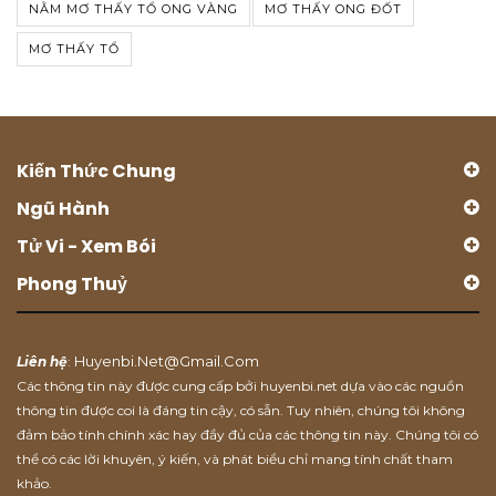
NẰM MƠ THẤY TỔ ONG VÀNG
MƠ THẤY ONG ĐỐT
MƠ THẤY TỔ
Kiến Thức Chung
Ngũ Hành
Tử Vi - Xem Bói
Phong Thuỷ
Huyenbi.net@gmail.com
Liên hệ
:
Các thông tin này được cung cấp bởi huyenbi.net dựa vào các nguồn
thông tin được coi là đáng tin cậy, có sẵn. Tuy nhiên, chúng tôi không
đảm bảo tính chính xác hay đầy đủ của các thông tin này. Chúng tôi có
thể có các lời khuyên, ý kiến, và phát biểu chỉ mang tính chất tham
khảo.