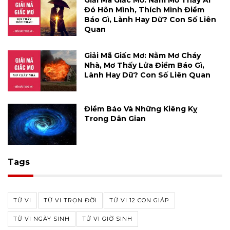
Đó Hôn Mình, Thích Mình Điềm
Báo Gì, Lành Hay Dữ? Con Số Liên
Quan
Giải Mã Giấc Mơ: Nằm Mơ Cháy
Nhà, Mơ Thấy Lửa Điềm Báo Gì,
Lành Hay Dữ? Con Số Liên Quan
Điềm Báo Và Những Kiêng Kỵ
Trong Dân Gian
Tags
TỬ VI
TỬ VI TRỌN ĐỜI
TỬ VI 12 CON GIÁP
TỬ VI NGÀY SINH
TỬ VI GIỜ SINH