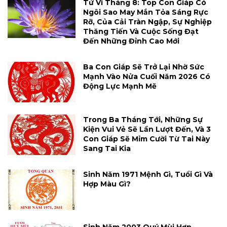
Tử Vi Tháng 8: Top Con Giáp Có
Ngôi Sao May Mắn Tỏa Sáng Rực
Rỡ, Của Cải Tràn Ngập, Sự Nghiệp
Thăng Tiến Và Cuộc Sống Đạt
Đến Những Đỉnh Cao Mới
Ba Con Giáp Sẽ Trở Lại Nhờ Sức
Mạnh Vào Nửa Cuối Năm 2026 Có
Động Lực Mạnh Mẽ
Trong Ba Tháng Tới, Những Sự
Kiện Vui Vẻ Sẽ Lần Lượt Đến, Và 3
Con Giáp Sẽ Mỉm Cười Từ Tai Này
Sang Tai Kia
Sinh Năm 1971 Mệnh Gì, Tuổi Gì Và
Hợp Màu Gì?
Sinh Năm 2003 Quý Mùi Hợp