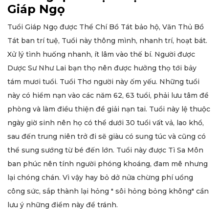
Giáp Ngọ
Tuổi Giáp Ngọ được Thể Chí Bồ Tát bảo hộ, Văn Thủ Bồ
Tát ban trí tuệ, Tuổi này thông mình, nhanh trí, hoạt bát.
Xử lý tình huống nhanh, ít lâm vào thế bí. Người được
Dược Sư Như Lai bạn thọ nên được hưởng thọ tới bảy
tám mươi tuổi. Tuổi Thơ người này ốm yếu. Những tuổi
này có hiểm nạn vào các năm 62, 63 tuổi, phải lưu tâm đề
phòng và làm điều thiện đề giải nạn tai. Tuổi này lệ thuộc
ngày giờ sinh nên họ có thể dưới 30 tuổi vất vả, lao khổ,
sau đến trung niên trở đi sẽ giàu có sung túc và cũng có
thể sung sướng từ bé đến lớn. Tuổi này được Tì Sa Môn
ban phúc nên tính người phóng khoáng, đam mê nhưng
lại chóng chán. Vì vậy hay bỏ dở nửa chừng phí uổng
công sức, sắp thành lại hỏng " sôi hỏng bỏng không" cần
lưu ý những điểm này để tránh.