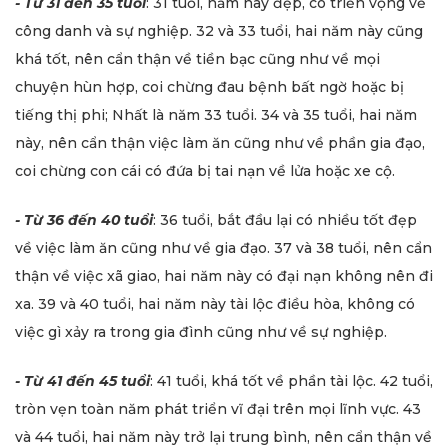
- Từ 31 đến 35 tuổi
: 31 tuổi, năm này đẹp, có triển vọng về
công danh và sự nghiệp. 32 và 33 tuổi, hai năm này cũng
khá tốt, nên cẩn thận về tiền bạc cũng như về mọi
chuyện hùn hợp, coi chừng đau bệnh bất ngờ hoặc bị
tiếng thị phi; Nhất là năm 33 tuổi. 34 và 35 tuổi, hai năm
này, nên cẩn thận việc làm ăn cũng như về phần gia đạo,
coi chừng con cái có đứa bị tai nạn về lửa hoặc xe cộ.
- Từ 36 đến 40 tuổi
: 36 tuổi, bắt đầu lại có nhiều tốt đẹp
về việc làm ăn cũng như về gia đạo. 37 và 38 tuổi, nên cẩn
thận về việc xã giao, hai năm này có đại nạn không nên đi
xa. 39 và 40 tuổi, hai năm này tài lộc điều hòa, không có
việc gì xảy ra trong gia đình cũng như về sự nghiệp.
- Từ 41 đến 45 tuổi
: 41 tuổi, khá tốt về phần tài lộc. 42 tuổi,
tròn vẹn toàn năm phát triển vĩ đại trên mọi lĩnh vực. 43
và 44 tuổi, hai năm này trở lại trung bình, nên cẩn thận về