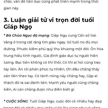
chắc, vấn đề tiền bạc cũng phát triển mạnh trong thời
gian này.
3. Luận giải tử vi trọn đời tuổi
Giáp Ngọ
* Bà Chúa Ngọc độ mạng
: Giáp Ngọ cung Cấn số trai.
Vàng ở trong cát ráng tìm giàu ngay. Số tuổi no đủ mọi
đường. Phước kiêm phú quý thọ khương một đời. Ôn hòa
trung hiếu tính người,. Gia đình giáo dục tự người hiền
lương. Bạc tiền không có thì thôi, Có thì ai hỏi cũng trao
tay liền. Ăn rồi phản phúc tự nhiên, Ơn đâu chẳng thấy
oán liền theo tay. Có tánh nóng nảy chẳng hay, Gặp ai
thách đố ra oai đánh liền. Mạnh yếu người cũng chẳng
kiên, Ai cản chẳng được như điên biết gì.
* CUỘC SỐNG
: Tuổi Giáp Ngọ, cuộc đời có nhiều hay đẹp
trong đời có nhiều may mắn vì tài lộc cũng như về công