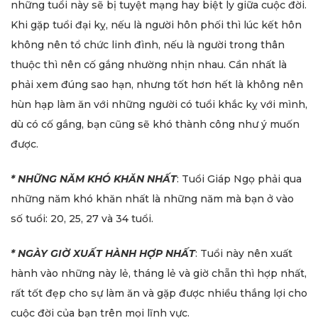
những tuổi này sẽ bị tuyệt mạng hay biệt ly giữa cuộc đời.
Khi gặp tuổi đại kỵ, nếu là người hôn phối thì lúc kết hôn
không nên tổ chức linh đình, nếu là người trong thân
thuộc thì nên cố gắng nhường nhịn nhau. Cần nhất là
phải xem đúng sao hạn, nhưng tốt hơn hết là không nên
hùn hạp làm ăn với những người có tuổi khắc kỵ với mình,
dù có cố gắng, bạn cũng sẽ khó thành công như ý muốn
được.
* NHỮNG NĂM KHÓ KHĂN NHẤT
: Tuổi Giáp Ngọ phải qua
những năm khó khăn nhất là những năm mà bạn ở vào
số tuổi: 20, 25, 27 và 34 tuổi.
* NGÀY GIỜ XUẤT HÀNH HỢP NHẤT
: Tuổi này nên xuất
hành vào những này lẻ, tháng lẻ và giờ chẵn thì hợp nhất,
rất tốt đẹp cho sự làm ăn và gặp được nhiều thắng lợi cho
cuộc đời của bạn trên mọi lĩnh vực.