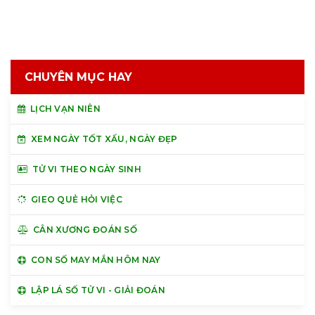
CHUYÊN MỤC HAY
LỊCH VẠN NIÊN
XEM NGÀY TỐT XẤU, NGÀY ĐẸP
TỬ VI THEO NGÀY SINH
GIEO QUẺ HỎI VIỆC
CÂN XƯƠNG ĐOÁN SỐ
CON SỐ MAY MẮN HÔM NAY
LẬP LÁ SỐ TỬ VI - GIẢI ĐOÁN