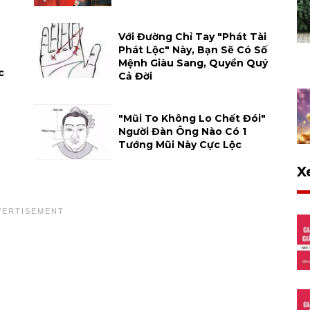
Với Đường Chỉ Tay "phát Tài
Phát Lộc" Này, Bạn Sẽ Có Số
Mệnh Giàu Sang, Quyền Quý
c
Cả Đời
"Mũi To Không Lo Chết Đói"
Người Đàn Ông Nào Có 1
Tướng Mũi Này Cực Lộc
X