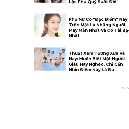
Lộc Phú Quý Suốt Đời!
Phụ Nữ Có "đặc Điểm" Này
Trên Mặt Là Những Người
May Mắn Nhất Và Có Tài Bậ
Nhất
Thuật Xem Tướng Xưa Và
Nay: Muốn Biết Một Người
Giàu Hay Nghèo, Chỉ Cần
Nhìn Điểm Này Là Đủ