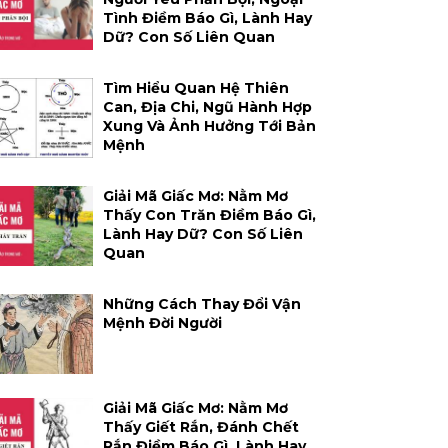
Tình Điềm Báo Gì, Lành Hay
Dữ? Con Số Liên Quan
Tìm Hiểu Quan Hệ Thiên
Can, Địa Chi, Ngũ Hành Hợp
Xung Và Ảnh Hưởng Tới Bản
Mệnh
Giải Mã Giấc Mơ: Nằm Mơ
Thấy Con Trăn Điềm Báo Gì,
Lành Hay Dữ? Con Số Liên
Quan
Những Cách Thay Đổi Vận
Mệnh Đời Người
Giải Mã Giấc Mơ: Nằm Mơ
Thấy Giết Rắn, Đánh Chết
Rắn Điềm Báo Gì, Lành Hay