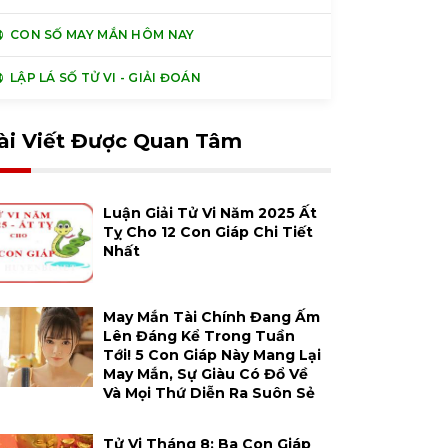
CON SỐ MAY MẮN HÔM NAY
LẬP LÁ SỐ TỬ VI - GIẢI ĐOÁN
ài Viết Được Quan Tâm
Luận Giải Tử Vi Năm 2025 Ất
Tỵ Cho 12 Con Giáp Chi Tiết
Nhất
May Mắn Tài Chính Đang Ấm
Lên Đáng Kể Trong Tuần
Tới! 5 Con Giáp Này Mang Lại
May Mắn, Sự Giàu Có Đổ Về
Và Mọi Thứ Diễn Ra Suôn Sẻ
Tử Vi Tháng 8: Ba Con Giáp