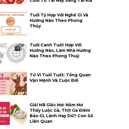
Cười Từ Tai Này Sang Tai Kia
Tuổi Tý Hợp Với Nghề Gì Và
Hướng Nào Theo Phong
Thủy
Tuổi Canh Tuất Hợp Với
Hướng Nào, Làm Nhà Hướng
Nào Theo Phong Thuỷ
Tử Vi Tuổi Tuất: Tổng Quan
Vận Mệnh Và Cuộc Đời
Giải Mã Giấc Mơ: Nằm Mơ
Thấy Luộc Gà, Thịt Gà Điềm
Báo Gì, Lành Hay Dữ? Con Số
Liên Quan