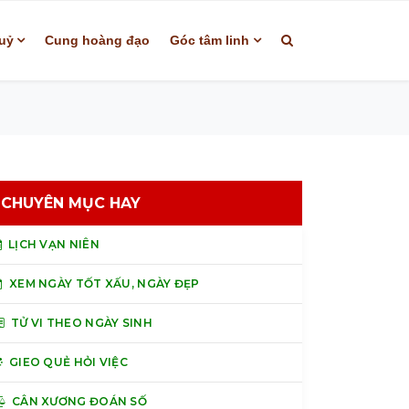
uỷ
Cung hoàng đạo
Góc tâm linh
CHUYÊN MỤC HAY
LỊCH VẠN NIÊN
XEM NGÀY TỐT XẤU, NGÀY ĐẸP
TỬ VI THEO NGÀY SINH
GIEO QUẺ HỎI VIỆC
CÂN XƯƠNG ĐOÁN SỐ