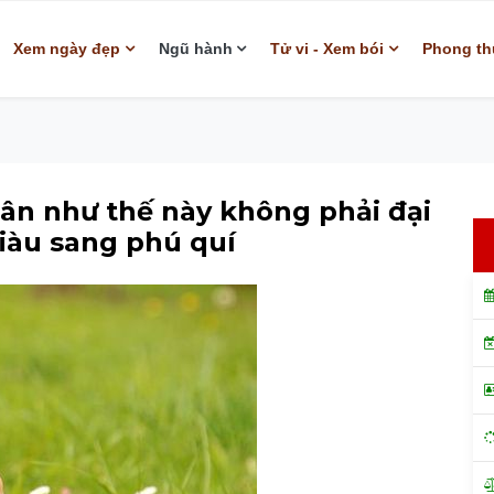
Xem ngày đẹp
Ngũ hành
Tử vi - Xem bói
Phong th
ân như thế này không phải đại
giàu sang phú quí