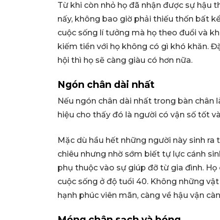
Từ khi còn nhỏ họ đã nhận được sự hậu thu
nấy, không bao giờ phải thiếu thốn bất kể
cuộc sống lí tưởng mà họ theo đuổi và khi
kiếm tiền với họ không có gì khó khăn. Đặ
hội thì họ sẽ càng giàu có hơn nữa.
Ngón chân dài nhất
Nếu ngón chân dài nhất trong bàn chân là 
hiệu cho thấy đó là người có vận số tốt và
Mặc dù hầu hết những người này sinh ra 
chiêu nhưng nhờ sớm biết tự lực cánh si
phụ thuộc vào sự giúp đỡ từ gia đình. Họ
cuộc sống ở độ tuổi 40. Không những vật
hạnh phúc viên mãn, càng về hậu vận càn
Móng chân sạch và bóng