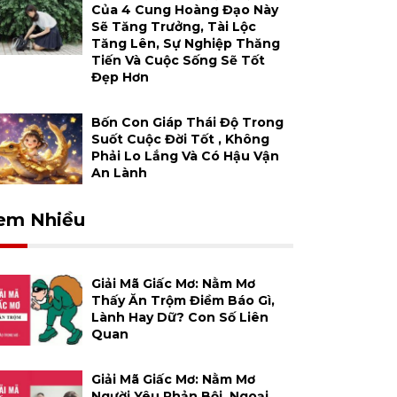
Của 4 Cung Hoàng Đạo Này
Sẽ Tăng Trưởng, Tài Lộc
Tăng Lên, Sự Nghiệp Thăng
Tiến Và Cuộc Sống Sẽ Tốt
Đẹp Hơn
Bốn Con Giáp Thái Độ Trong
Suốt Cuộc Đời Tốt , Không
Phải Lo Lắng Và Có Hậu Vận
An Lành
em Nhiều
Giải Mã Giấc Mơ: Nằm Mơ
Thấy Ăn Trộm Điềm Báo Gì,
Lành Hay Dữ? Con Số Liên
Quan
Giải Mã Giấc Mơ: Nằm Mơ
Người Yêu Phản Bội, Ngoại