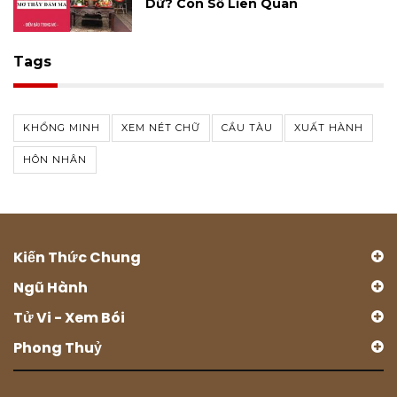
Dữ? Con Số Liên Quan
Tags
KHỔNG MINH
XEM NÉT CHỮ
CẦU TÀU
XUẤT HÀNH
HÔN NHÂN
Kiến Thức Chung
Ngũ Hành
Tử Vi - Xem Bói
Phong Thuỷ