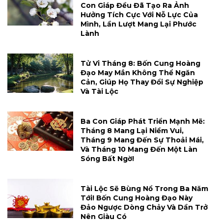
Con Giáp Đều Đã Tạo Ra Ảnh
Hưởng Tích Cực Với Nỗ Lực Của
Mình, Lần Lượt Mang Lại Phước
Lành
Tử Vi Tháng 8: Bốn Cung Hoàng
Đạo May Mắn Không Thể Ngăn
Cản, Giúp Họ Thay Đổi Sự Nghiệp
Và Tài Lộc
Ba Con Giáp Phát Triển Mạnh Mẽ:
Tháng 8 Mang Lại Niềm Vui,
Tháng 9 Mang Đến Sự Thoải Mái,
Và Tháng 10 Mang Đến Một Làn
Sóng Bất Ngờ!
Tài Lộc Sẽ Bùng Nổ Trong Ba Năm
Tới! Bốn Cung Hoàng Đạo Này
Đảo Ngược Dòng Chảy Và Dần Trở
Nên Giàu Có