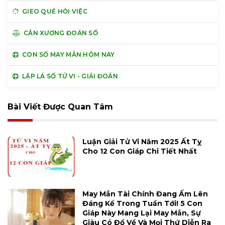
GIEO QUẺ HỎI VIỆC
CÂN XƯƠNG ĐOÁN SỐ
CON SỐ MAY MẮN HÔM NAY
LẬP LÁ SỐ TỬ VI - GIẢI ĐOÁN
Bài Viết Được Quan Tâm
Luận Giải Tử Vi Năm 2025 Ất Tỵ
Cho 12 Con Giáp Chi Tiết Nhất
May Mắn Tài Chính Đang Ấm Lên
Đáng Kể Trong Tuần Tới! 5 Con
Giáp Này Mang Lại May Mắn, Sự
Giàu Có Đổ Về Và Mọi Thứ Diễn Ra