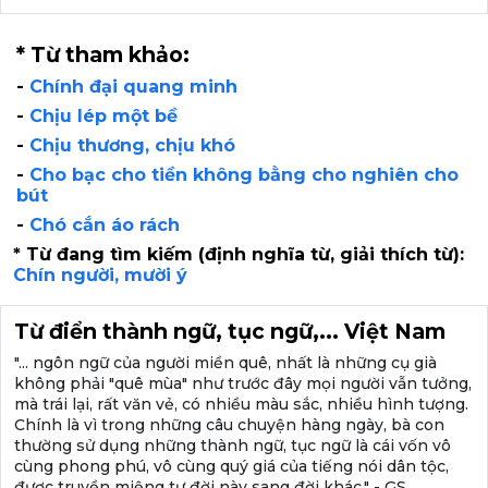
* Từ tham khảo:
-
Chính đại quang minh
-
Chịu lép một bề
-
Chịu thương, chịu khó
-
Cho bạc cho tiền không bằng cho nghiên cho
bút
-
Chó cắn áo rách
* Từ đang tìm kiếm (định nghĩa từ, giải thích từ):
Chín người, mười ý
Từ điển thành ngữ, tục ngữ,... Việt Nam
"... ngôn ngữ của người miền quê, nhất là những cụ già
không phải "quê mùa" như trước đây mọi người vẫn tưởng,
mà trái lại, rất văn vẻ, có nhiều màu sắc, nhiều hình tượng.
Chính là vì trong những câu chuyện hàng ngày, bà con
thường sử dụng những thành ngữ, tục ngữ là cái vốn vô
cùng phong phú, vô cùng quý giá của tiếng nói dân tộc,
được truyền miệng tư đời này sang đời khác." - GS.