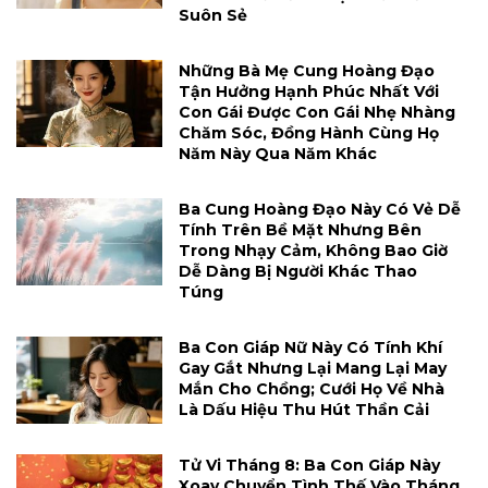
Suôn Sẻ
Những Bà Mẹ Cung Hoàng Đạo
Tận Hưởng Hạnh Phúc Nhất Với
Con Gái Được Con Gái Nhẹ Nhàng
Chăm Sóc, Đồng Hành Cùng Họ
Năm Này Qua Năm Khác
Ba Cung Hoàng Đạo Này Có Vẻ Dễ
Tính Trên Bề Mặt Nhưng Bên
Trong Nhạy Cảm, Không Bao Giờ
Dễ Dàng Bị Người Khác Thao
Túng
Ba Con Giáp Nữ Này Có Tính Khí
Gay Gắt Nhưng Lại Mang Lại May
Mắn Cho Chồng; Cưới Họ Về Nhà
Là Dấu Hiệu Thu Hút Thần Cải
Tử Vi Tháng 8: Ba Con Giáp Này
Xoay Chuyển Tình Thế Vào Tháng