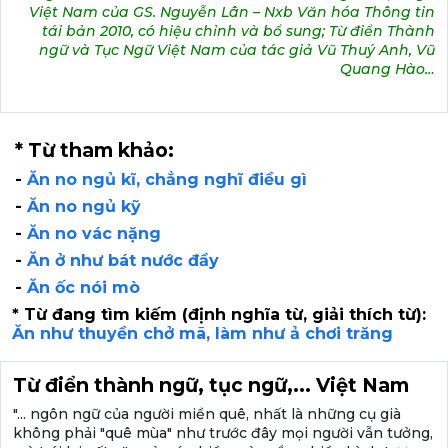
Việt Nam của GS. Nguyễn Lân – Nxb Văn hóa Thông tin
tái bản 2010, có hiệu chỉnh và bổ sung; Từ điển Thành
ngữ và Tục Ngữ Việt Nam của tác giả Vũ Thuý Anh, Vũ
Quang Hào…
* Từ tham khảo:
-
Ăn no ngủ kĩ, chẳng nghĩ điều gì
-
Ăn no ngủ kỹ
-
Ăn no vác nặng
-
Ăn ở như bát nước đầy
-
Ăn ốc nói mò
* Từ đang tìm kiếm (định nghĩa từ, giải thích từ):
Ăn như thuyền chở mã, làm như ả chơi trăng
Từ điển thành ngữ, tục ngữ,... Việt Nam
"... ngôn ngữ của người miền quê, nhất là những cụ già
không phải "quê mùa" như trước đây mọi người vẫn tưởng,