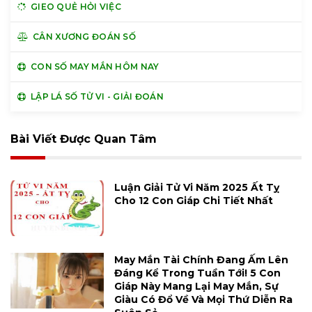
GIEO QUẺ HỎI VIỆC
CÂN XƯƠNG ĐOÁN SỐ
CON SỐ MAY MẮN HÔM NAY
LẬP LÁ SỐ TỬ VI - GIẢI ĐOÁN
Bài Viết Được Quan Tâm
Luận Giải Tử Vi Năm 2025 Ất Tỵ
Cho 12 Con Giáp Chi Tiết Nhất
May Mắn Tài Chính Đang Ấm Lên
Đáng Kể Trong Tuần Tới! 5 Con
Giáp Này Mang Lại May Mắn, Sự
Giàu Có Đổ Về Và Mọi Thứ Diễn Ra