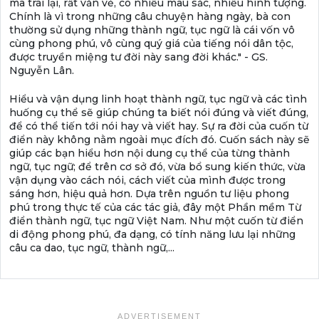
mà trái lại, rất văn vẻ, có nhiều màu sắc, nhiều hình tượng.
Chính là vì trong những câu chuyện hàng ngày, bà con
thường sử dụng những thành ngữ, tục ngữ là cái vốn vô
cùng phong phú, vô cùng quý giá của tiếng nói dân tộc,
được truyền miệng tư đời này sang đời khác." - GS.
Nguyễn Lân.
Hiểu và vận dụng linh hoạt thành ngữ, tục ngữ và các tình
huống cụ thể sẽ giúp chúng ta biết nói đúng và viết đúng,
để có thể tiến tới nói hay và viết hay. Sự ra đời của cuốn từ
điển này không nằm ngoài mục đích đó. Cuốn sách này sẽ
giúp các bạn hiểu hơn nội dung cụ thể của từng thành
ngữ, tục ngữ; để trên cơ sở đó, vừa bổ sung kiến thức, vừa
vận dụng vào cách nói, cách viết của mình được trong
sáng hơn, hiệu quả hơn. Dựa trên nguồn tư liệu phong
phú trong thực tế của các tác giả, đây một Phần mềm Từ
điển thành ngữ, tục ngữ Việt Nam. Như một cuốn từ điển
di động phong phú, đa dạng, có tính năng lưu lại những
câu ca dao, tục ngữ, thành ngữ,...