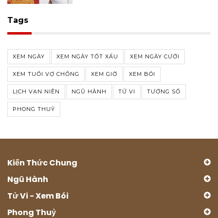
Tags
XEM NGÀY
XEM NGÀY TỐT XẤU
XEM NGÀY CƯỚI
XEM TUỔI VỢ CHỒNG
XEM GIỜ
XEM BÓI
LỊCH VẠN NIÊN
NGŨ HÀNH
TỬ VI
TƯỚNG SỐ
PHONG THUỶ
Kiến Thức Chung
Ngũ Hành
Tử Vi - Xem Bói
Phong Thuỷ