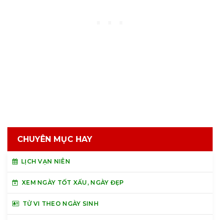
CHUYÊN MỤC HAY
LỊCH VẠN NIÊN
XEM NGÀY TỐT XẤU, NGÀY ĐẸP
TỬ VI THEO NGÀY SINH