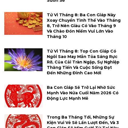
Suôn Sẻ
Tử Vi Tháng 8: Ba Con Giáp Này
Xoay Chuyển Tình Thế Vào Tháng
8, Trở Nên Giàu Có Vào Tháng 9
Và Chào Đón Niềm Vui Lớn Vào
Tháng 10
Tử Vi Tháng 8: Top Con Giáp Có
Ngôi Sao May Mắn Tỏa Sáng Rực
Rỡ, Của Cải Tràn Ngập, Sự Nghiệp
Thăng Tiến Và Cuộc Sống Đạt
Đến Những Đỉnh Cao Mới
Ba Con Giáp Sẽ Trở Lại Nhờ Sức
Mạnh Vào Nửa Cuối Năm 2026 Có
Động Lực Mạnh Mẽ
Trong Ba Tháng Tới, Những Sự
Kiện Vui Vẻ Sẽ Lần Lượt Đến, Và 3