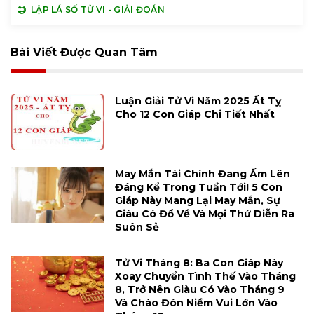
LẬP LÁ SỐ TỬ VI - GIẢI ĐOÁN
Bài Viết Được Quan Tâm
Luận Giải Tử Vi Năm 2025 Ất Tỵ
Cho 12 Con Giáp Chi Tiết Nhất
May Mắn Tài Chính Đang Ấm Lên
Đáng Kể Trong Tuần Tới! 5 Con
Giáp Này Mang Lại May Mắn, Sự
Giàu Có Đổ Về Và Mọi Thứ Diễn Ra
Suôn Sẻ
Tử Vi Tháng 8: Ba Con Giáp Này
Xoay Chuyển Tình Thế Vào Tháng
8, Trở Nên Giàu Có Vào Tháng 9
Và Chào Đón Niềm Vui Lớn Vào