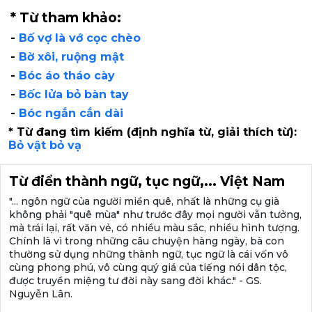
* Từ tham khảo:
-
Bố vợ là vớ cọc chèo
-
Bờ xôi, ruộng mật
-
Bóc áo tháo cày
-
Bốc lửa bỏ bàn tay
-
Bóc ngắn cắn dài
* Từ đang tìm kiếm (định nghĩa từ, giải thích từ):
Bỏ vật bỏ vạ
Từ điển thành ngữ, tục ngữ,... Việt Nam
"... ngôn ngữ của người miền quê, nhất là những cụ già
không phải "quê mùa" như trước đây mọi người vẫn tưởng,
mà trái lại, rất văn vẻ, có nhiều màu sắc, nhiều hình tượng.
Chính là vì trong những câu chuyện hàng ngày, bà con
thường sử dụng những thành ngữ, tục ngữ là cái vốn vô
cùng phong phú, vô cùng quý giá của tiếng nói dân tộc,
được truyền miệng tư đời này sang đời khác." - GS.
Nguyễn Lân.