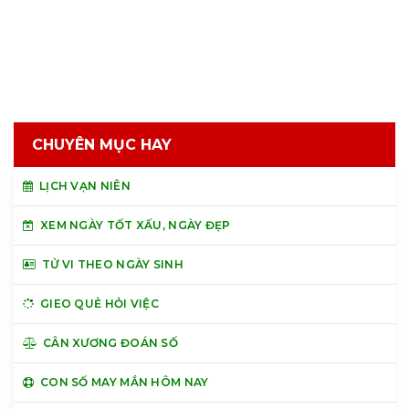
CHUYÊN MỤC HAY
LỊCH VẠN NIÊN
XEM NGÀY TỐT XẤU, NGÀY ĐẸP
TỬ VI THEO NGÀY SINH
GIEO QUẺ HỎI VIỆC
CÂN XƯƠNG ĐOÁN SỐ
CON SỐ MAY MẮN HÔM NAY