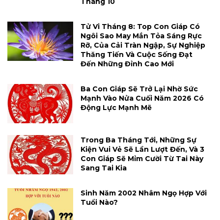
Tháng 10
Tử Vi Tháng 8: Top Con Giáp Có
Ngôi Sao May Mắn Tỏa Sáng Rực
Rỡ, Của Cải Tràn Ngập, Sự Nghiệp
Thăng Tiến Và Cuộc Sống Đạt
Đến Những Đỉnh Cao Mới
Ba Con Giáp Sẽ Trở Lại Nhờ Sức
Mạnh Vào Nửa Cuối Năm 2026 Có
Động Lực Mạnh Mẽ
Trong Ba Tháng Tới, Những Sự
Kiện Vui Vẻ Sẽ Lần Lượt Đến, Và 3
Con Giáp Sẽ Mỉm Cười Từ Tai Này
Sang Tai Kia
Sinh Năm 2002 Nhâm Ngọ Hợp Với
Tuổi Nào?