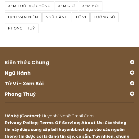
XEM TUỔI VỢ CHỒNG
XEM GIỜ
XEM BÓI
LỊCH VẠN NIÊN
NGŨ HÀNH
TỬ VI
TƯỚNG SỐ
PHONG THUỶ
Kiến Thức Chung
Ngũ Hành
Tử Vi - Xem Bói
Phong Thuỷ
Contact
Huyenbi.net@gmail.com
Liên hệ (
)
:
Privacy Policy
Terms Of Service
About Us
;
;
: Các thông
tin này được cung cấp bởi huyenbi.net dựa vào các nguồn
thông tin được coi là đáng tin cậy, có sẵn. Tuy nhiên, chúng