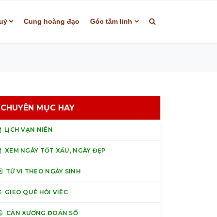
uỷ
Cung hoàng đạo
Góc tâm linh
CHUYÊN MỤC HAY
LỊCH VẠN NIÊN
XEM NGÀY TỐT XẤU, NGÀY ĐẸP
TỬ VI THEO NGÀY SINH
GIEO QUẺ HỎI VIỆC
CÂN XƯƠNG ĐOÁN SỐ