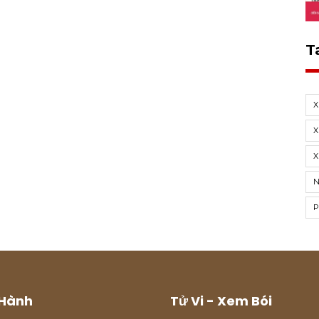
T
X
X
Hành
Tử Vi - Xem Bói