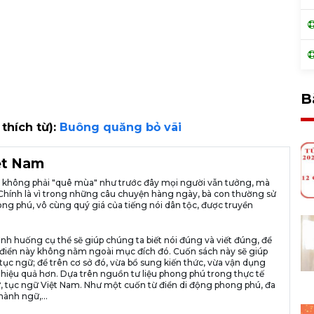
B
 thích từ):
Buông quăng bỏ vãi
iệt Nam
ià không phải "quê mùa" như trước đây mọi người vẫn tưởng, mà
ng. Chính là vì trong những câu chuyện hàng ngày, bà con thường sử
ng phú, vô cùng quý giá của tiếng nói dân tộc, được truyền
ình huống cụ thể sẽ giúp chúng ta biết nói đúng và viết đúng, để
n từ điển này không nằm ngoài mục đích đó. Cuốn sách này sẽ giúp
tục ngữ; để trên cơ sở đó, vừa bổ sung kiến thức, vừa vận dụng
 hiệu quả hơn. Dựa trên nguồn tư liệu phong phú trong thực tế
, tục ngữ Việt Nam. Như một cuốn từ điển di động phong phú, đa
hành ngữ,...