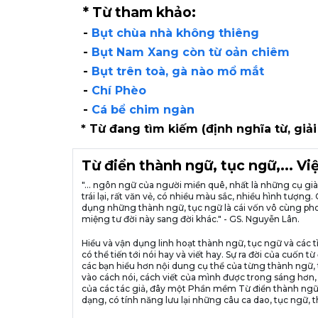
* Từ tham khảo:
-
Bụt chùa nhà không thiêng
-
Bụt Nam Xang còn từ oản chiêm
-
Bụt trên toà, gà nào mổ mắt
-
Chí Phèo
-
Cá bể chim ngàn
* Từ đang tìm kiếm (định nghĩa từ, giải
Từ điển thành ngữ, tục ngữ,... V
"... ngôn ngữ của người miền quê, nhất là những cụ g
trái lại, rất văn vẻ, có nhiều màu sắc, nhiều hình tượ
dụng những thành ngữ, tục ngữ là cái vốn vô cùng pho
miệng tư đời này sang đời khác." - GS. Nguyễn Lân.
Hiểu và vận dụng linh hoạt thành ngữ, tục ngữ và các t
có thể tiến tới nói hay và viết hay. Sự ra đời của cuố
các bạn hiểu hơn nội dung cụ thể của từng thành ngữ, 
vào cách nói, cách viết của mình được trong sáng hơn,
của các tác giả, đây một Phần mềm Từ điển thành ngữ
dạng, có tính năng lưu lại những câu ca dao, tục ngữ, t