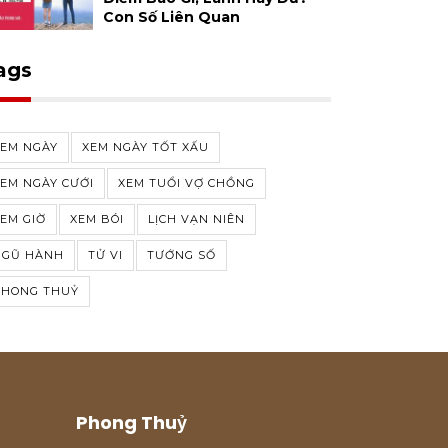
Con Số Liên Quan
ags
XEM NGÀY
XEM NGÀY TỐT XẤU
EM NGÀY CƯỚI
XEM TUỔI VỢ CHỒNG
EM GIỜ
XEM BÓI
LỊCH VẠN NIÊN
NGŨ HÀNH
TỬ VI
TƯỚNG SỐ
PHONG THUỶ
Phong Thuỷ