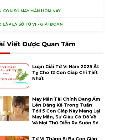
CON SỐ MAY MẮN HÔM NAY
LẬP LÁ SỐ TỬ VI - GIẢI ĐOÁN
ài Viết Được Quan Tâm
Luận Giải Tử Vi Năm 2025 Ất
Tỵ Cho 12 Con Giáp Chi Tiết
Nhất
May Mắn Tài Chính Đang Ấm
Lên Đáng Kể Trong Tuần
Tới! 5 Con Giáp Này Mang Lại
May Mắn, Sự Giàu Có Đổ Về
Và Mọi Thứ Diễn Ra Suôn Sẻ
Tử Vi Tháng 8: Ba Con Giáp