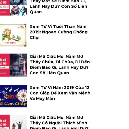
Thấy Mất Xe Điềm Báo Gì,
Lành Hay Dữ? Con Số Liên
Quan
Xem Tử Vi Tuổi Thân Năm
2019: Ngoan Cường Chống
Chọi
Giải Mã Giấc Mơ: Nằm Mơ
Thấy Chùa, Đi Chùa, Đi Đền
Điềm Báo Gì, Lành Hay Dữ?
Con Số Liên Quan
Xem Tử Vi Năm 2019 Của 12
Con Giáp Để Xem Vận Mệnh
Và May Mắn
Giải Mã Giấc Mơ: Nằm Mơ
Thấy Có Người Thích Mình
Điềm Báo Gì, Lành Hay Dữ?