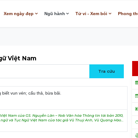
Xem ngày đẹp
Ngũ hành
Tử vi - Xem bói
Phong th
ngữ Việt Nam
biết vun vén; cẩu thả, bừa bãi.
iệt Nam của GS. Nguyễn Lân – Nxb Văn hóa Thông tin tái bản 2010,
h ngữ và Tục Ngữ Việt Nam của tác giả Vũ Thuý Anh, Vũ Quang Hào…