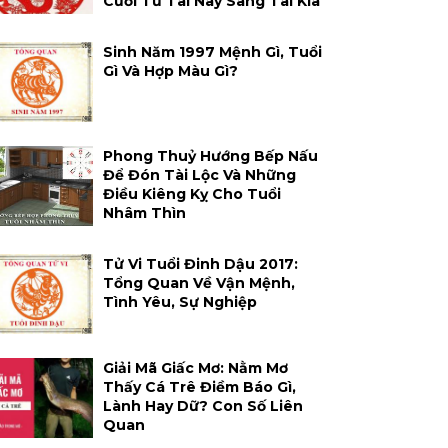
Cười Từ Tai Này Sang Tai Kia
Sinh Năm 1997 Mệnh Gì, Tuổi
Gì Và Hợp Màu Gì?
Phong Thuỷ Hướng Bếp Nấu
Để Đón Tài Lộc Và Những
Điều Kiêng Kỵ Cho Tuổi
Nhâm Thìn
Tử Vi Tuổi Đinh Dậu 2017:
Tổng Quan Về Vận Mệnh,
Tình Yêu, Sự Nghiệp
Giải Mã Giấc Mơ: Nằm Mơ
Thấy Cá Trê Điềm Báo Gì,
Lành Hay Dữ? Con Số Liên
Quan