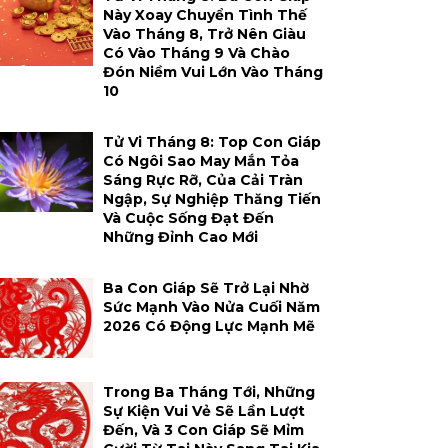
Này Xoay Chuyển Tình Thế
Vào Tháng 8, Trở Nên Giàu
Có Vào Tháng 9 Và Chào
Đón Niềm Vui Lớn Vào Tháng
10
Tử Vi Tháng 8: Top Con Giáp
Có Ngôi Sao May Mắn Tỏa
Sáng Rực Rỡ, Của Cải Tràn
Ngập, Sự Nghiệp Thăng Tiến
Và Cuộc Sống Đạt Đến
Những Đỉnh Cao Mới
Ba Con Giáp Sẽ Trở Lại Nhờ
Sức Mạnh Vào Nửa Cuối Năm
2026 Có Động Lực Mạnh Mẽ
Trong Ba Tháng Tới, Những
Sự Kiện Vui Vẻ Sẽ Lần Lượt
Đến, Và 3 Con Giáp Sẽ Mỉm