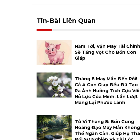
Tin-Bài Liên Quan
Năm Tới, Vận May Tài Chín
Sẽ Tăng Vọt Cho Bốn Con
Giáp
Tháng 8 May Mắn Đến Rồi!
Cả 4 Con Giáp Đều Đã Tạo
Ra Ảnh Hưởng Tích Cực Với
Nỗ Lực Của Mình, Lần Lượt
Mang Lại Phước Lành
Tử Vi Tháng 8: Bốn Cung
Hoàng Đạo May Mắn Không
Thể Ngăn Cản, Giúp Họ Tha
Đổi Sự Nghiệp Và Tài Lộc