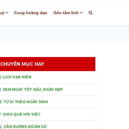
uỷ
Cung hoàng đạo
Góc tâm linh
CHUYÊN MỤC HAY
LỊCH VẠN NIÊN
XEM NGÀY TỐT XẤU, NGÀY ĐẸP
TỬ VI THEO NGÀY SINH
GIEO QUẺ HỎI VIỆC
CÂN XƯƠNG ĐOÁN SỐ