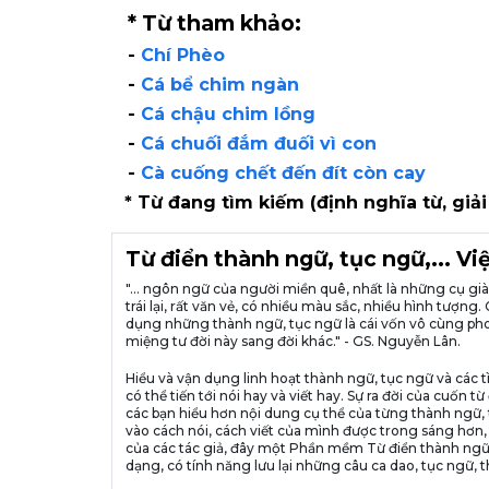
* Từ tham khảo:
-
Chí Phèo
-
Cá bể chim ngàn
-
Cá chậu chim lồng
-
Cá chuối đắm đuối vì con
-
Cà cuống chết đến đít còn cay
* Từ đang tìm kiếm (định nghĩa từ, giải
Từ điển thành ngữ, tục ngữ,... V
"... ngôn ngữ của người miền quê, nhất là những cụ g
trái lại, rất văn vẻ, có nhiều màu sắc, nhiều hình tượ
dụng những thành ngữ, tục ngữ là cái vốn vô cùng pho
miệng tư đời này sang đời khác." - GS. Nguyễn Lân.
Hiểu và vận dụng linh hoạt thành ngữ, tục ngữ và các t
có thể tiến tới nói hay và viết hay. Sự ra đời của cuố
các bạn hiểu hơn nội dung cụ thể của từng thành ngữ, 
vào cách nói, cách viết của mình được trong sáng hơn,
của các tác giả, đây một Phần mềm Từ điển thành ngữ
dạng, có tính năng lưu lại những câu ca dao, tục ngữ, t