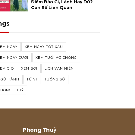
Điềm Báo Gì, Lành Hay Dữ?
Con Số Liên Quan
ags
XEM NGÀY
XEM NGÀY TỐT XẤU
EM NGÀY CƯỚI
XEM TUỔI VỢ CHỒNG
EM GIỜ
XEM BÓI
LỊCH VẠN NIÊN
NGŨ HÀNH
TỬ VI
TƯỚNG SỐ
PHONG THUỶ
Phong Thuỷ