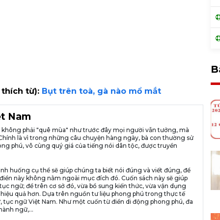
B
 thích từ):
Bụt trên toà, gà nào mổ mắt
iệt Nam
ià không phải "quê mùa" như trước đây mọi người vẫn tưởng, mà
ng. Chính là vì trong những câu chuyện hàng ngày, bà con thường sử
ng phú, vô cùng quý giá của tiếng nói dân tộc, được truyền
ình huống cụ thể sẽ giúp chúng ta biết nói đúng và viết đúng, để
n từ điển này không nằm ngoài mục đích đó. Cuốn sách này sẽ giúp
tục ngữ; để trên cơ sở đó, vừa bổ sung kiến thức, vừa vận dụng
 hiệu quả hơn. Dựa trên nguồn tư liệu phong phú trong thực tế
, tục ngữ Việt Nam. Như một cuốn từ điển di động phong phú, đa
hành ngữ,...