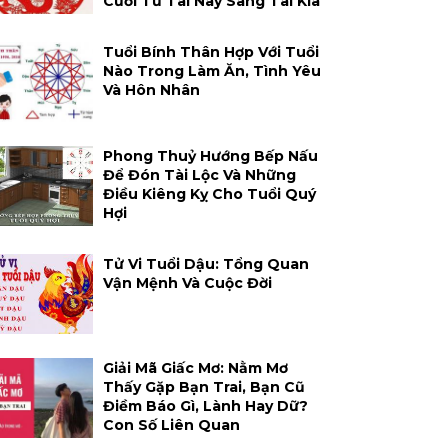
Cười Từ Tai Này Sang Tai Kia
Tuổi Bính Thân Hợp Với Tuổi
Nào Trong Làm Ăn, Tình Yêu
Và Hôn Nhân
Phong Thuỷ Hướng Bếp Nấu
Để Đón Tài Lộc Và Những
Điều Kiêng Kỵ Cho Tuổi Quý
Hợi
Tử Vi Tuổi Dậu: Tổng Quan
Vận Mệnh Và Cuộc Đời
Giải Mã Giấc Mơ: Nằm Mơ
Thấy Gặp Bạn Trai, Bạn Cũ
Điềm Báo Gì, Lành Hay Dữ?
Con Số Liên Quan