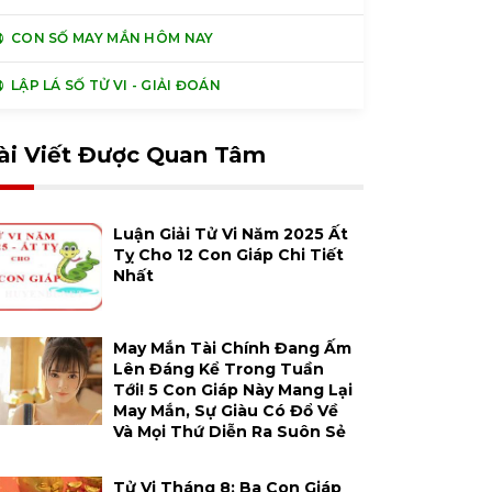
CON SỐ MAY MẮN HÔM NAY
LẬP LÁ SỐ TỬ VI - GIẢI ĐOÁN
ài Viết Được Quan Tâm
Luận Giải Tử Vi Năm 2025 Ất
Tỵ Cho 12 Con Giáp Chi Tiết
Nhất
May Mắn Tài Chính Đang Ấm
Lên Đáng Kể Trong Tuần
Tới! 5 Con Giáp Này Mang Lại
May Mắn, Sự Giàu Có Đổ Về
Và Mọi Thứ Diễn Ra Suôn Sẻ
Tử Vi Tháng 8: Ba Con Giáp