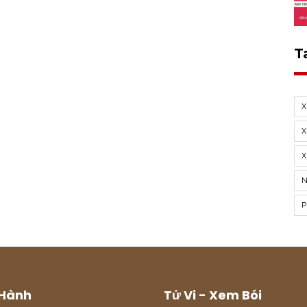
T
X
X
Hành
Tử Vi - Xem Bói