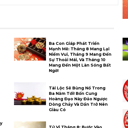
h
Ba Con Giáp Phát Triển
Mạnh Mẽ: Tháng 8 Mang Lại
Niềm Vui, Tháng 9 Mang Đến
Sự Thoải Mái, Và Tháng 10
Mang Đến Một Làn Sóng Bất
Ngờ!
Tài Lộc Sẽ Bùng Nổ Trong
Ba Năm Tới! Bốn Cung
Hoàng Đạo Này Đảo Ngược
Dòng Chảy Và Dần Trở Nên
Giàu Có
y
Tử Vi Tháng 8: Bước Vào