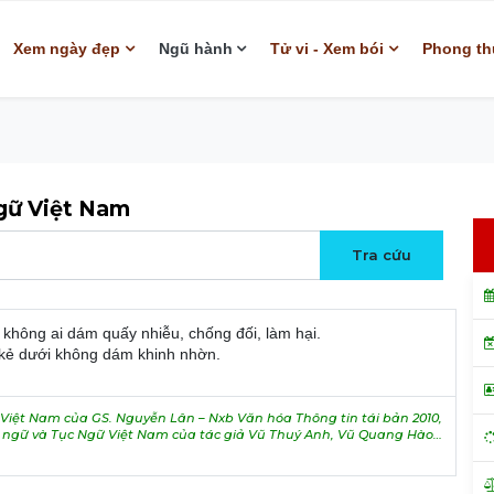
Xem ngày đẹp
Ngũ hành
Tử vi - Xem bói
Phong th
ngữ Việt Nam
hì không ai dám quấy nhiễu, chống đối, làm hại.
 kẻ dưới không dám khinh nhờn.
iệt Nam của GS. Nguyễn Lân – Nxb Văn hóa Thông tin tái bản 2010,
h ngữ và Tục Ngữ Việt Nam của tác giả Vũ Thuý Anh, Vũ Quang Hào…