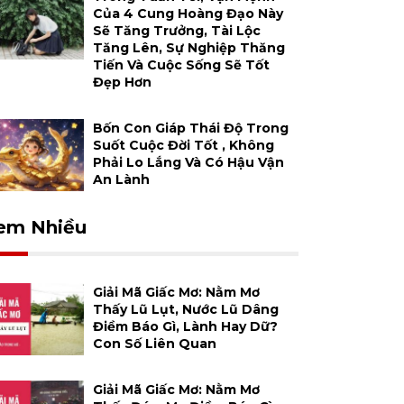
Của 4 Cung Hoàng Đạo Này
Sẽ Tăng Trưởng, Tài Lộc
Tăng Lên, Sự Nghiệp Thăng
Tiến Và Cuộc Sống Sẽ Tốt
Đẹp Hơn
Bốn Con Giáp Thái Độ Trong
Suốt Cuộc Đời Tốt , Không
Phải Lo Lắng Và Có Hậu Vận
An Lành
em Nhiều
Giải Mã Giấc Mơ: Nằm Mơ
Thấy Lũ Lụt, Nước Lũ Dâng
Điềm Báo Gì, Lành Hay Dữ?
Con Số Liên Quan
Giải Mã Giấc Mơ: Nằm Mơ