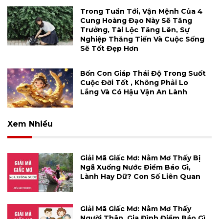
Trong Tuần Tới, Vận Mệnh Của 4
Cung Hoàng Đạo Này Sẽ Tăng
Trưởng, Tài Lộc Tăng Lên, Sự
Nghiệp Thăng Tiến Và Cuộc Sống
Sẽ Tốt Đẹp Hơn
Bốn Con Giáp Thái Độ Trong Suốt
Cuộc Đời Tốt , Không Phải Lo
Lắng Và Có Hậu Vận An Lành
Xem Nhiều
Giải Mã Giấc Mơ: Nằm Mơ Thấy Bị
Ngã Xuống Nước Điềm Báo Gì,
Lành Hay Dữ? Con Số Liên Quan
Giải Mã Giấc Mơ: Nằm Mơ Thấy
Người Thân, Gia Đình Điềm Báo Gì,