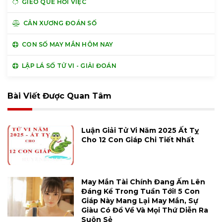
GIEO QUẺ HỎI VIỆC
CÂN XƯƠNG ĐOÁN SỐ
CON SỐ MAY MẮN HÔM NAY
LẬP LÁ SỐ TỬ VI - GIẢI ĐOÁN
Bài Viết Được Quan Tâm
Luận Giải Tử Vi Năm 2025 Ất Tỵ
Cho 12 Con Giáp Chi Tiết Nhất
May Mắn Tài Chính Đang Ấm Lên
Đáng Kể Trong Tuần Tới! 5 Con
Giáp Này Mang Lại May Mắn, Sự
Giàu Có Đổ Về Và Mọi Thứ Diễn Ra
Suôn Sẻ