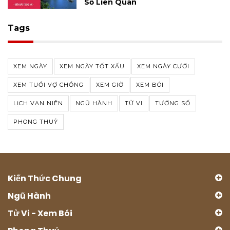
Số Liên Quan
Tags
XEM NGÀY
XEM NGÀY TỐT XẤU
XEM NGÀY CƯỚI
XEM TUỔI VỢ CHỒNG
XEM GIỜ
XEM BÓI
LỊCH VẠN NIÊN
NGŨ HÀNH
TỬ VI
TƯỚNG SỐ
PHONG THUỶ
Kiến Thức Chung
Ngũ Hành
Tử Vi - Xem Bói