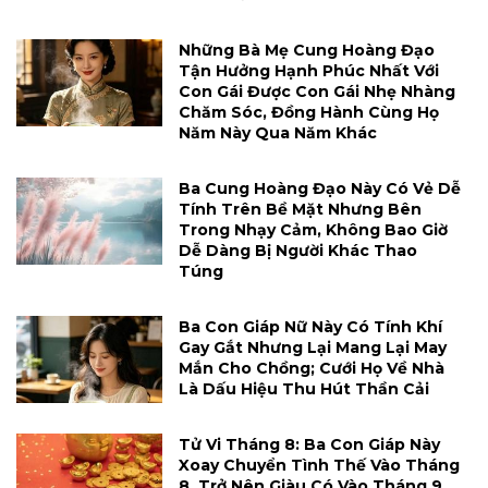
Những Bà Mẹ Cung Hoàng Đạo
Tận Hưởng Hạnh Phúc Nhất Với
Con Gái Được Con Gái Nhẹ Nhàng
Chăm Sóc, Đồng Hành Cùng Họ
Năm Này Qua Năm Khác
Ba Cung Hoàng Đạo Này Có Vẻ Dễ
Tính Trên Bề Mặt Nhưng Bên
Trong Nhạy Cảm, Không Bao Giờ
Dễ Dàng Bị Người Khác Thao
Túng
Ba Con Giáp Nữ Này Có Tính Khí
Gay Gắt Nhưng Lại Mang Lại May
Mắn Cho Chồng; Cưới Họ Về Nhà
Là Dấu Hiệu Thu Hút Thần Cải
Tử Vi Tháng 8: Ba Con Giáp Này
Xoay Chuyển Tình Thế Vào Tháng
8, Trở Nên Giàu Có Vào Tháng 9