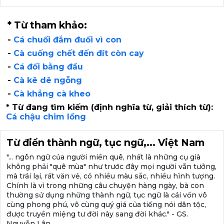
* Từ tham khảo:
-
Cá chuối đắm đuối vì con
-
Cà cuống chết đến đít còn cay
-
Cá đối bằng đầu
-
Cà kê dê ngỗng
-
Cà khẳng cà kheo
* Từ đang tìm kiếm (định nghĩa từ, giải thích từ):
Cá chậu chim lồng
Từ điển thành ngữ, tục ngữ,... Việt Nam
"... ngôn ngữ của người miền quê, nhất là những cụ già
không phải "quê mùa" như trước đây mọi người vẫn tưởng,
mà trái lại, rất văn vẻ, có nhiều màu sắc, nhiều hình tượng.
Chính là vì trong những câu chuyện hàng ngày, bà con
thường sử dụng những thành ngữ, tục ngữ là cái vốn vô
cùng phong phú, vô cùng quý giá của tiếng nói dân tộc,
được truyền miệng tư đời này sang đời khác." - GS.
Nguyễn Lân.