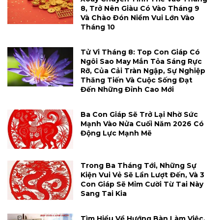
8, Trở Nên Giàu Có Vào Tháng 9
Và Chào Đón Niềm Vui Lớn Vào
Tháng 10
Tử Vi Tháng 8: Top Con Giáp Có
Ngôi Sao May Mắn Tỏa Sáng Rực
Rỡ, Của Cải Tràn Ngập, Sự Nghiệp
Thăng Tiến Và Cuộc Sống Đạt
Đến Những Đỉnh Cao Mới
Ba Con Giáp Sẽ Trở Lại Nhờ Sức
Mạnh Vào Nửa Cuối Năm 2026 Có
Động Lực Mạnh Mẽ
Trong Ba Tháng Tới, Những Sự
Kiện Vui Vẻ Sẽ Lần Lượt Đến, Và 3
Con Giáp Sẽ Mỉm Cười Từ Tai Này
Sang Tai Kia
Tìm Hiểu Về Hướng Bàn Làm Việc,