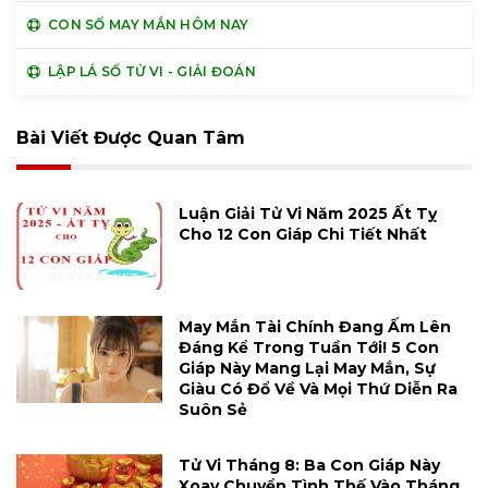
CON SỐ MAY MẮN HÔM NAY
LẬP LÁ SỐ TỬ VI - GIẢI ĐOÁN
Bài Viết Được Quan Tâm
Luận Giải Tử Vi Năm 2025 Ất Tỵ
Cho 12 Con Giáp Chi Tiết Nhất
May Mắn Tài Chính Đang Ấm Lên
Đáng Kể Trong Tuần Tới! 5 Con
Giáp Này Mang Lại May Mắn, Sự
Giàu Có Đổ Về Và Mọi Thứ Diễn Ra
Suôn Sẻ
Tử Vi Tháng 8: Ba Con Giáp Này
Xoay Chuyển Tình Thế Vào Tháng