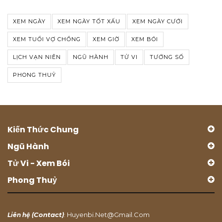
XEM NGÀY
XEM NGÀY TỐT XẤU
XEM NGÀY CƯỚI
XEM TUỔI VỢ CHỒNG
XEM GIỜ
XEM BÓI
LỊCH VẠN NIÊN
NGŨ HÀNH
TỬ VI
TƯỚNG SỐ
PHONG THUỶ
Kiến Thức Chung
Ngũ Hành
Tử Vi - Xem Bói
Phong Thuỷ
Contact
Huyenbi.net@gmail.com
Liên hệ (
)
: