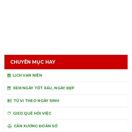
CHUYÊN MỤC HAY
LỊCH VẠN NIÊN
XEM NGÀY TỐT XẤU, NGÀY ĐẸP
TỬ VI THEO NGÀY SINH
GIEO QUẺ HỎI VIỆC
CÂN XƯƠNG ĐOÁN SỐ