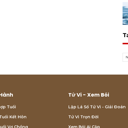
T
Hành
Tử Vi - Xem Bói
ợp Tuổi
Lập Lá Số Tử Vi - Giải Đoán
Tuổi Kết Hôn
Tử Vi Trọn Đời
uổi Vợ Chồng
Xem Bói Ai Cập