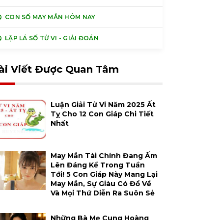
CON SỐ MAY MẮN HÔM NAY
LẬP LÁ SỐ TỬ VI - GIẢI ĐOÁN
ài Viết Được Quan Tâm
Luận Giải Tử Vi Năm 2025 Ất
Tỵ Cho 12 Con Giáp Chi Tiết
Nhất
May Mắn Tài Chính Đang Ấm
Lên Đáng Kể Trong Tuần
Tới! 5 Con Giáp Này Mang Lại
May Mắn, Sự Giàu Có Đổ Về
Và Mọi Thứ Diễn Ra Suôn Sẻ
Những Bà Mẹ Cung Hoàng