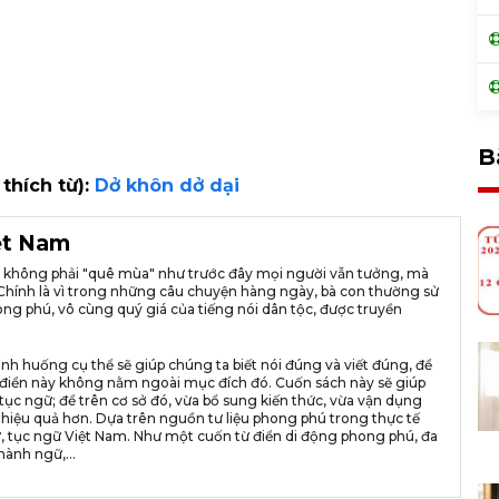
B
 thích từ):
Dở khôn dở dại
iệt Nam
ià không phải "quê mùa" như trước đây mọi người vẫn tưởng, mà
ng. Chính là vì trong những câu chuyện hàng ngày, bà con thường sử
ng phú, vô cùng quý giá của tiếng nói dân tộc, được truyền
ình huống cụ thể sẽ giúp chúng ta biết nói đúng và viết đúng, để
n từ điển này không nằm ngoài mục đích đó. Cuốn sách này sẽ giúp
tục ngữ; để trên cơ sở đó, vừa bổ sung kiến thức, vừa vận dụng
 hiệu quả hơn. Dựa trên nguồn tư liệu phong phú trong thực tế
, tục ngữ Việt Nam. Như một cuốn từ điển di động phong phú, đa
hành ngữ,...