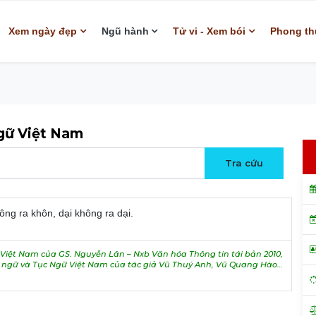
Xem ngày đẹp
Ngũ hành
Tử vi - Xem bói
Phong th
ngữ Việt Nam
ng ra khôn, dại không ra dại.
iệt Nam của GS. Nguyễn Lân – Nxb Văn hóa Thông tin tái bản 2010,
h ngữ và Tục Ngữ Việt Nam của tác giả Vũ Thuý Anh, Vũ Quang Hào…