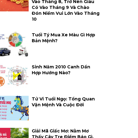
Vào Tháng 8, Trở Nên Giàu
Có Vào Tháng 9 Và Chào
Đón Niềm Vui Lớn Vào Tháng
10
Tuổi Tý Mua Xe Màu Gì Hợp
Bản Mệnh?
Sinh Năm 2010 Canh Dần
Hợp Hướng Nào?
Tử Vi Tuổi Ngọ: Tổng Quan
Vận Mệnh Và Cuộc Đời
Giải Mã Giấc Mơ: Nằm Mơ
Thấy Cây Tre Điềm Báo Gì,