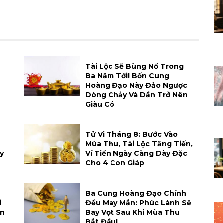
Tài Lộc Sẽ Bùng Nổ Trong
Ba Năm Tới! Bốn Cung
Hoàng Đạo Này Đảo Ngược
Dòng Chảy Và Dần Trở Nên
Giàu Có
Tử Vi Tháng 8: Bước Vào
Mùa Thu, Tài Lộc Tăng Tiến,
y
Ví Tiền Ngày Càng Dày Đặc
Cho 4 Con Giáp
Ba Cung Hoàng Đạo Chính
i
Đều May Mắn: Phúc Lành Sẽ
ến
Bay Vọt Sau Khi Mùa Thu
Bắt Đầu!