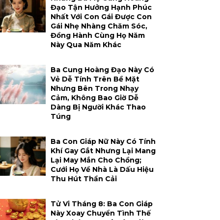
Đạo Tận Hưởng Hạnh Phúc
Nhất Với Con Gái Được Con
Gái Nhẹ Nhàng Chăm Sóc,
Đồng Hành Cùng Họ Năm
Này Qua Năm Khác
Ba Cung Hoàng Đạo Này Có
Vẻ Dễ Tính Trên Bề Mặt
Nhưng Bên Trong Nhạy
Cảm, Không Bao Giờ Dễ
Dàng Bị Người Khác Thao
Túng
Ba Con Giáp Nữ Này Có Tính
Khí Gay Gắt Nhưng Lại Mang
Lại May Mắn Cho Chồng;
Cưới Họ Về Nhà Là Dấu Hiệu
Thu Hút Thần Cải
Tử Vi Tháng 8: Ba Con Giáp
Này Xoay Chuyển Tình Thế