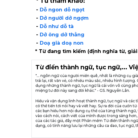
* Từ tham khảo:
-
Dỗ ngon dỗ ngọt
-
Dở người dở ngợm
-
Dỗ như dỗ tà
-
Dở ông dở thằng
-
Doạ già doạ non
* Từ đang tìm kiếm (định nghĩa từ, giải
Từ điển thành ngữ, tục ngữ,... V
"... ngôn ngữ của người miền quê, nhất là những cụ g
trái lại, rất văn vẻ, có nhiều màu sắc, nhiều hình tượ
dụng những thành ngữ, tục ngữ là cái vốn vô cùng pho
miệng tư đời này sang đời khác." - GS. Nguyễn Lân.
Hiểu và vận dụng linh hoạt thành ngữ, tục ngữ và các t
có thể tiến tới nói hay và viết hay. Sự ra đời của cuố
các bạn hiểu hơn nội dung cụ thể của từng thành ngữ, 
vào cách nói, cách viết của mình được trong sáng hơn,
của các tác giả, đây một Phần mềm Từ điển thành ngữ
dạng, có tính năng lưu lại những câu ca dao, tục ngữ, t