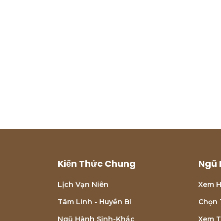
Kiến Thức Chung
Ngũ 
Lịch Vạn Niên
Xem H
Tâm Linh - Huyền Bí
Chọn 
Ngũ Hành Sinh-Khắc
Xem T