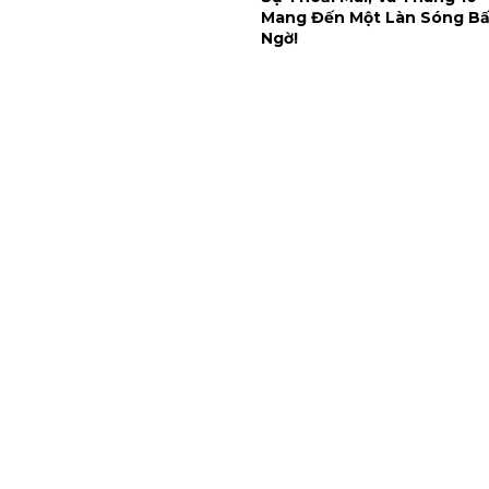
Mang Đến Một Làn Sóng Bấ
Ngờ!