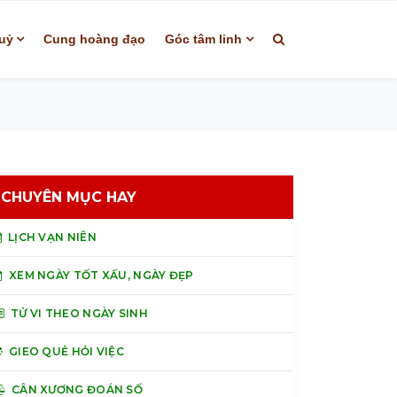
uỷ
Cung hoàng đạo
Góc tâm linh
CHUYÊN MỤC HAY
LỊCH VẠN NIÊN
XEM NGÀY TỐT XẤU, NGÀY ĐẸP
TỬ VI THEO NGÀY SINH
GIEO QUẺ HỎI VIỆC
CÂN XƯƠNG ĐOÁN SỐ