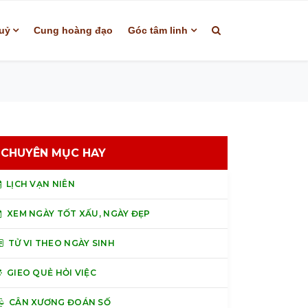
uỷ
Cung hoàng đạo
Góc tâm linh
CHUYÊN MỤC HAY
LỊCH VẠN NIÊN
XEM NGÀY TỐT XẤU, NGÀY ĐẸP
TỬ VI THEO NGÀY SINH
GIEO QUẺ HỎI VIỆC
CÂN XƯƠNG ĐOÁN SỐ