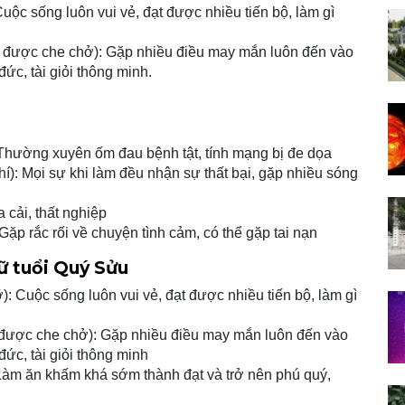
c sống luôn vui vẻ, đạt được nhiều tiến bộ, làm gì
 được che chở): Gặp nhiều điều may mắn luôn đến vào
ức, tài giỏi thông minh.
hường xuyên ốm đau bệnh tật, tính mạng bị đe dọa
: Mọi sự khi làm đều nhận sự thất bại, gặp nhiều sóng
 cải, thất nghiệp
ặp rắc rối về chuyện tình cảm, có thể gặp tai nạn
ữ tuổi Quý Sửu
 Cuộc sống luôn vui vẻ, đạt được nhiều tiến bộ, làm gì
 được che chở): Gặp nhiều điều may mắn luôn đến vào
ức, tài giỏi thông minh
Làm ăn khấm khá sớm thành đạt và trở nên phú quý,