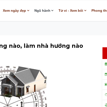
Xem ngày đẹp
Ngũ hành
Tử vi - Xem bói
Phong th
ớng nào, làm nhà hướng nào