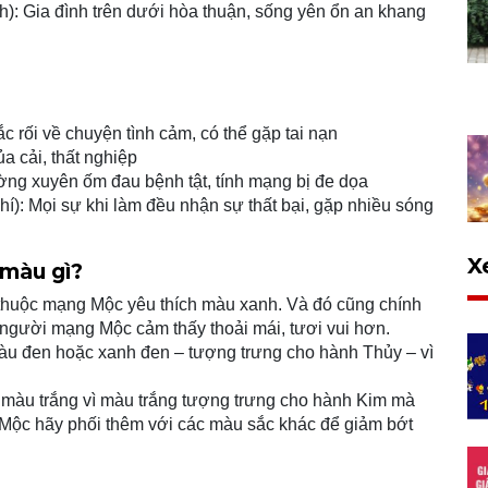
: Gia đình trên dưới hòa thuận, sống yên ổn an khang
c rối về chuyện tình cảm, có thể gặp tai nạn
 cải, thất nghiệp
g xuyên ốm đau bệnh tật, tính mạng bị đe dọa
: Mọi sự khi làm đều nhận sự thất bại, gặp nhiều sóng
X
 màu gì?
 thuộc mạng Mộc yêu thích màu xanh. Và đó cũng chính
người mạng Mộc cảm thấy thoải mái, tươi vui hơn.
àu đen hoặc xanh đen – tượng trưng cho hành Thủy – vì
màu trắng vì màu trắng tượng trưng cho hành Kim mà
, Mộc hãy phối thêm với các màu sắc khác để giảm bớt