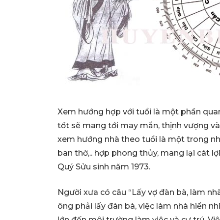
Xem hướng hợp với tuổi là một phần quan
tốt sẽ mang tới may mắn, thịnh vượng và s
xem hướng nhà theo tuổi là một trong nh
ban thờ,.. hợp phong thủy, mang lại cát lợ
Quý Sửu sinh năm 1973.
Người xưa có câu “Lấy vợ đàn bà, làm n
ông phải lấy đàn bà, việc làm nhà hiển 
lớn đến môi trường làm việc và cư trú. Vi