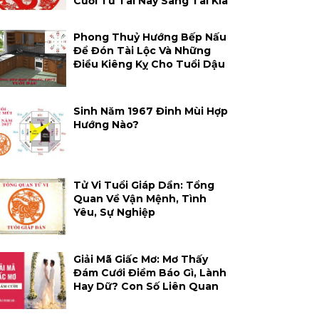
Cười Từ Tai Này Sang Tai Kia
Phong Thuỷ Hướng Bếp Nấu
Để Đón Tài Lộc Và Những
Điều Kiêng Kỵ Cho Tuổi Dậu
Sinh Năm 1967 Đinh Mùi Hợp
Hướng Nào?
Tử Vi Tuổi Giáp Dần: Tổng
Quan Về Vận Mệnh, Tình
Yêu, Sự Nghiệp
Giải Mã Giấc Mơ: Mơ Thấy
Đám Cưới Điềm Báo Gì, Lành
Hay Dữ? Con Số Liên Quan