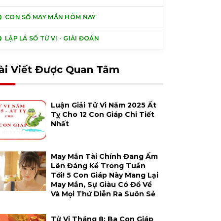
CON SỐ MAY MẮN HÔM NAY
LẬP LÁ SỐ TỬ VI - GIẢI ĐOÁN
ài Viết Được Quan Tâm
Luận Giải Tử Vi Năm 2025 Ất
Tỵ Cho 12 Con Giáp Chi Tiết
Nhất
May Mắn Tài Chính Đang Ấm
Lên Đáng Kể Trong Tuần
Tới! 5 Con Giáp Này Mang Lại
May Mắn, Sự Giàu Có Đổ Về
Và Mọi Thứ Diễn Ra Suôn Sẻ
Tử Vi Tháng 8: Ba Con Giáp