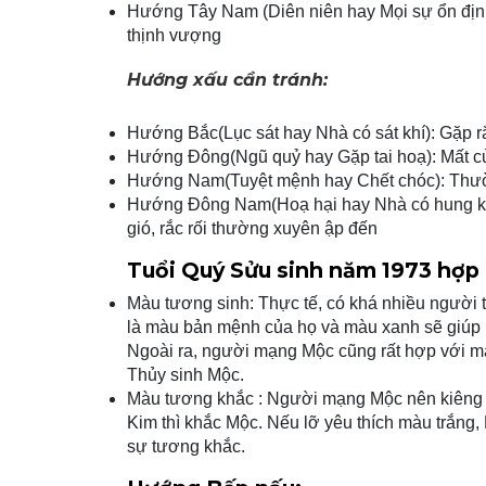
Hướng Tây Nam (Diên niên hay Mọi sự ổn định)
thịnh vượng
Hướng xấu cần tránh:
Hướng Bắc(Lục sát hay Nhà có sát khí): Gặp rắ
Hướng Đông(Ngũ quỷ hay Gặp tai hoạ): Mất của
Hướng Nam(Tuyệt mệnh hay Chết chóc): Thườn
Hướng Đông Nam(Hoạ hại hay Nhà có hung khí)
gió, rắc rối thường xuyên ập đến
Tuổi Quý Sửu sinh năm 1973 hợp
Màu tương sinh: Thực tế, có khá nhiều người
là màu bản mệnh của họ và màu xanh sẽ giúp 
Ngoài ra, người mạng Mộc cũng rất hợp với m
Thủy sinh Mộc.
Màu tương khắc : Người mạng Mộc nên kiêng 
Kim thì khắc Mộc. Nếu lỡ yêu thích màu trắng
sự tương khắc.