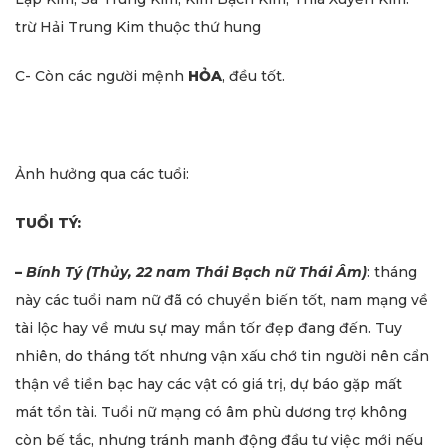
trừ Hải Trung Kim thuộc thứ hung
C- Còn các người mệnh
HỎA
, đều tốt.
Ảnh hưởng qua các tuổi:
TUỔI TÝ:
–
Bính Tý (Thủy, 22 nam Thái Bạch nữ Thái Âm)
: tháng
này các tuổi nam nữ đã có chuyển biến tốt, nam mạng về
tài lộc hay về mưu sự may mắn tốr đẹp đang đến. Tuy
nhiên, do tháng tốt nhưng vận xấu chớ tin người nên cẩn
thận về tiền bạc hay các vật có giá trị, dự báo gặp mất
mát tổn tài. Tuổi nữ mạng có âm phù dương trợ không
còn bế tắc, nhưng tránh manh động đầu tư việc mới nếu