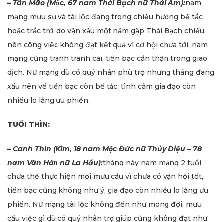
–
Tân Mão (Mộc, 67 nam Thái Bạch nữ Thái Âm):
nam
mạng mưu sự và tài lộc đang trong chiều hướng bế tắc
hoặc trắc trở, do vận xấu một năm gặp Thái Bạch chiếu,
nên công việc không đạt kết quả vì cơ hội chưa tới, nam
mạng cũng tránh tranh cãi, tiền bạc cẩn thận trong giao
dịch. Nữ mạng dù có quý nhân phù trợ nhưng tháng đang
xấu nên về tiền bạc còn bế tắc, tình cảm gia đạo còn
nhiều lo lắng ưu phiền.
TUỔI THÌN:
–
Canh Thìn (Kim, 18 nam Mộc Đức nữ Thủy Diệu – 78
nam Vân Hớn nữ La Hầu):
tháng này nam mạng 2 tuổi
chưa thể thực hiện mọi mưu cầu vì chưa có vận hội tốt,
tiền bạc cũng không như ý, gia đạo còn nhiều lo lắng ưu
phiền. Nữ mạng tài lộc không đến như mong đợi, mưu
cầu việc gì dù có quý nhân trợ giúp cũng không đạt như