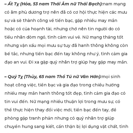
–
Ất Tỵ (Hỏa, 53 nam Thái Âm nữ Thái Bạch):
nam mạng
có âm phù dương trợ nên đã có cơ hội thực hiện các mưu
sự và sẽ thành công về tiền bạc, gặp nhiều may mắn
hoặc có của hoạnh tài, nhưng chớ nên tin người do có
tiểu nhân dòm ngó, tình cảm vui vẻ. Nữ mạng tháng tốt
nhưng vận xấu mọi mưu sự tuy đã hanh thông không còn
bế tắc, nhưng tiền bạc đến tay không như ý, tình cảm gia
đạo an vui. Đi xa gặp quý nhân trợ giúp hay gặp may mắn.
–
Quý Tỵ (Thủy, 65 nam Thổ Tú nữ Vân Hớn):
mọi sinh
hoạt công việc, tiền bạc và gia đạo trong chiều hướng
nhiếu may mắn hanh thông tốt đẹp, tình cảm gia đạo có
tin vui đến. Nữ mạng nhiều thuận lợi trong mưu sự, có
thể thực hiện thay đổi việc mới, tiền bạc đến tay, đề
phòng gặp tranh phản nhưng có quý nhân trợ giúp
chuyển hung sang kiết, cẩn thận bị lợi dụng vật chất, tình