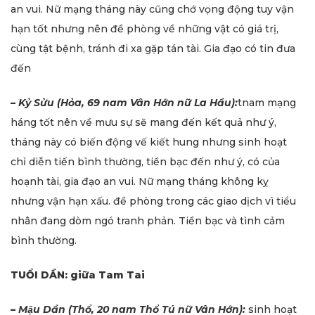
an vui. Nữ mạng tháng này cũng chớ vọng động tuy vận
hạn tốt nhưng nên đề phòng về những vật có giá trị,
cùng tật bệnh, tránh đi xa gặp tán tài. Gia đạo có tin đưa
đến
–
Kỷ Sửu (Hỏa, 69 nam Vân Hớn nữ La Hầu):
tnam mạng
háng tốt nên về mưu sự sẽ mang đến kết quả như ý,
tháng này có biến động vế kiết hung nhưng sinh hoạt
chỉ diễn tiến bình thường, tiền bạc đến như ý, có của
hoạnh tài, gia đạo an vui. Nữ mạng tháng không kỵ
nhưng vận hạn xấu. đề phòng trong các giao dịch vì tiểu
nhân đang dòm ngó tranh phản. Tiền bạc và tình cảm
bình thường.
TUỔI DẦN: giữa Tam Tai
–
Mậu Dần (Thổ, 20 nam Thổ Tú nữ Vân Hớn):
sinh hoạt