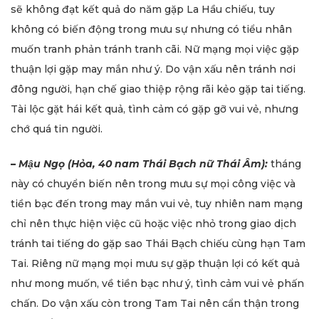
sẽ không đạt kết quả do năm gặp La Hầu chiếu, tuy
không có biến động trong mưu sự nhưng có tiểu nhân
muốn tranh phản tránh tranh cãi. Nữ mạng mọi việc gặp
thuận lợi gặp may mắn như ý. Do vận xấu nên tránh nơi
đông người, hạn chế giao thiệp rộng rãi kẻo gặp tai tiếng.
Tài lộc gặt hái kết quả, tình cảm có gặp gỡ vui vẻ, nhưng
chớ quá tin người.
–
Mậu Ngọ (Hỏa, 40 nam Thái Bạch nữ Thái Âm):
tháng
này có chuyển biến nên trong mưu sự mọi công việc và
tiền bạc đến trong may mắn vui vẻ, tuy nhiên nam mạng
chỉ nên thực hiện việc cũ hoặc việc nhỏ trong giao dịch
tránh tai tiếng do gặp sao Thái Bạch chiếu cùng hạn Tam
Tai. Riêng nữ mạng mọi mưu sự gặp thuận lợi có kết quả
như mong muốn, về tiền bạc như ý, tình cảm vui vẻ phấn
chấn. Do vận xấu còn trong Tam Tai nên cẩn thận trong