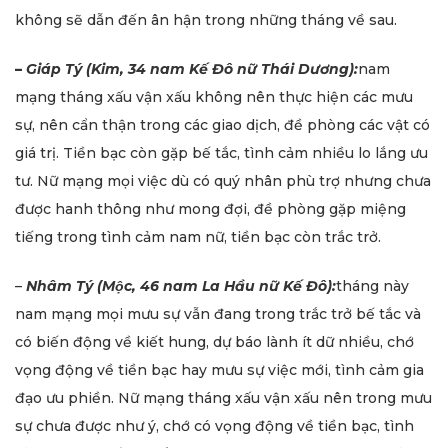
không sẽ dẫn đến ân hận trong những tháng về sau.
–
Giáp Tý (Kim, 34 nam Kế Đô nữ Thái Dương):
nam
mạng tháng xấu vận xấu không nên thực hiện các mưu
sự, nên cẩn thận trong các giao dịch, đề phòng các vật có
giá trị. Tiền bạc còn gặp bế tắc, tình cảm nhiều lo lắng ưu
tư. Nữ mạng mọi việc dù có quý nhân phù trợ nhưng chưa
được hanh thông như mong đợi, đề phòng gặp miệng
tiếng trong tình cảm nam nữ, tiền bạc còn trắc trở.
–
Nhâm Tý (Mộc, 46 nam La Hầu nữ Kế Đô):
tháng này
nam mạng mọi mưu sự vẫn đang trong trắc trở bế tắc và
có biến động về kiết hung, dự báo lành ít dữ nhiều, chớ
vọng động về tiền bạc hay mưu sự việc mới, tình cảm gia
đạo ưu phiền. Nữ mạng tháng xấu vận xấu nên trong mưu
sự chưa được như ý, chớ có vọng động về tiền bạc, tình