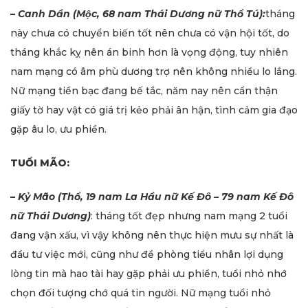
–
Canh Dần (Mộc, 68 nam Thái Dương nữ Thổ Tú):
tháng
này chưa có chuyển biến tốt nên chưa có vận hội tốt, do
tháng khắc kỵ nên án binh hơn là vọng động, tuy nhiên
nam mạng có âm phù dương trợ nên không nhiều lo lắng.
Nữ mạng tiền bạc đang bế tắc, năm nay nên cẩn thận
giấy tờ hay vật có giá trị kẻo phải ân hận, tình cảm gia đạo
gặp âu lo, ưu phiền.
TUỔI MÃO:
–
Kỷ Mão (Thổ, 19 nam La Hầu nữ Kế Đô – 79 nam Kế Đô
nữ Thái Dương)
: tháng tốt đẹp nhưng nam mạng 2 tuổi
đang vận xấu, vì vậy không nên thực hiện mưu sự nhất là
đầu tư việc mới, cũng như đề phòng tiểu nhân lợi dụng
lòng tin mà hao tài hay gặp phải ưu phiền, tuổi nhỏ nhớ
chọn đối tượng chớ quá tin người. Nữ mạng tuổi nhỏ