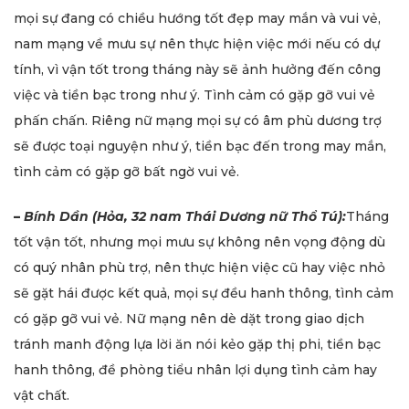
mọi sự đang có chiều hướng tốt đẹp may mắn và vui vẻ,
nam mạng về mưu sự nên thực hiện việc mới nếu có dự
tính, vì vận tốt trong tháng này sẽ ảnh hưởng đến công
việc và tiền bạc trong như ý. Tình cảm có gặp gỡ vui vẻ
phấn chấn. Riêng nữ mạng mọi sự có âm phù dương trợ
sẽ được toại nguyện như ý, tiền bạc đến trong may mắn,
tình cảm có gặp gỡ bất ngờ vui vẻ.
–
Bính Dần (Hỏa, 32 nam Thái Dương nữ Thổ Tú):
Tháng
tốt vận tốt, nhưng mọi mưu sự không nên vọng động dù
có quý nhân phù trợ, nên thực hiện việc cũ hay việc nhỏ
sẽ gặt hái được kết quả, mọi sự đều hanh thông, tình cảm
có gặp gỡ vui vẻ. Nữ mạng nên dè dặt trong giao dịch
tránh manh động lựa lời ăn nói kẻo gặp thị phi, tiền bạc
hanh thông, đề phòng tiểu nhân lợi dụng tình cảm hay
vật chất.