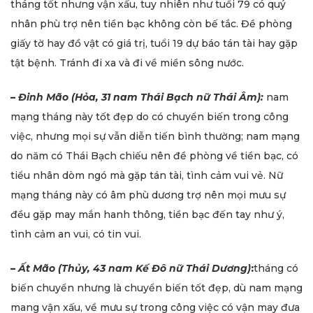
tháng tốt nhưng vận xấu, tuy nhiên như tuổi 79 có quý
nhân phù trợ nên tiền bạc không còn bế tắc. Đề phòng
giấy tờ hay đồ vật có giá trị, tuổi 19 dự báo tán tài hay gặp
tật bệnh. Tránh đi xa và đi về miền sông nước.
–
Đinh Mão (Hỏa, 31 nam Thái Bạch nữ Thái Âm):
nam
mạng tháng này tốt đẹp do có chuyển biến trong công
việc, nhưng mọi sự vẫn diễn tiến bình thường; nam mạng
do năm có Thái Bạch chiếu nên đề phòng về tiền bạc, có
tiểu nhân dòm ngó mà gặp tán tài, tình cảm vui vẻ. Nữ
mạng tháng này có âm phù dương trợ nên mọi mưu sự
đều gặp may mắn hanh thông, tiền bạc đến tay như ý,
tình cảm an vui, có tin vui.
–
Ất Mão (Thủy, 43 nam Kế Đô nữ Thái Dương)
:
tháng có
biến chuyển nhưng là chuyển biến tốt đẹp, dù nam mạng
mang vận xấu, về mưu sự trong công việc có vận may đưa