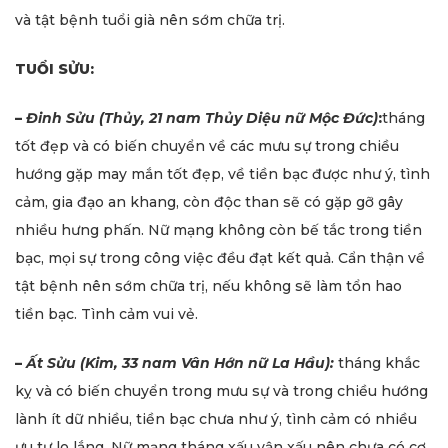
và tật bệnh tuổi già nên sớm chữa trị.
TUỔI SỬU:
–
Đinh Sửu (Thủy, 21 nam Thủy Diệu nữ Mộc Đức)
:
tháng
tốt đẹp và có biến chuyển về các mưu sự trong chiều
hướng gặp may mắn tốt đẹp, về tiền bạc được như ý, tình
cảm, gia đạo an khang, còn độc than sẽ có gặp gỡ gây
nhiều hưng phấn. Nữ mạng không còn bế tắc trong tiền
bạc, mọi sự trong công việc đều đạt kết quả. Cẩn thận về
tật bệnh nên sớm chữa trị, nếu không sẽ làm tổn hao
tiền bạc. Tình cảm vui vẻ.
–
Ất Sửu (Kim, 33 nam Vân Hớn nữ La Hầu):
tháng khắc
kỵ và có biến chuyển trong mưu sự và trong chiều hướng
lành ít dữ nhiều, tiền bạc chưa như ý, tình cảm có nhiều
ưu tư lo lắng. Nữ mạng tháng xấu vận xấu nên chưa có cơ