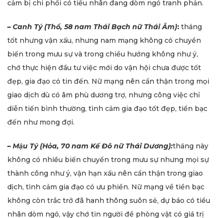
cảm bị chi phối có tiểu nhân đang dòm ngó tranh phản.
–
Canh Tý (Thổ, 58 nam Thái Bạch nữ Thái Âm)
:
tháng
tốt nhưng vận xấu, nhưng nam mạng không có chuyển
biến trong mưu sự và trong chiều hướng không như ý,
chớ thực hiện đầu tư việc mới do vận hội chưa được tốt
đẹp, gia đạo có tin đến. Nữ mạng nên cẩn thận trong mọi
giao dịch dù có âm phù dương trợ, nhưng công việc chỉ
diễn tiến bình thường, tình cảm gia đạo tốt đẹp, tiền bạc
đến như mong đợi.
–
Mậu Tý (Hỏa, 70 nam Kế Đô nữ Thái Dương):
tháng này
không có nhiều biến chuyển trong mưu sự nhưng mọi sự
thành công như ý, vận hạn xấu nên cẩn thận trong giao
dịch, tình cảm gia đạo có ưu phiền. Nữ mạng về tiền bạc
không còn trắc trở đã hanh thông suôn sẻ, dự báo có tiểu
nhân dòm ngó, vậy chớ tin người đề phòng vật có giá trị