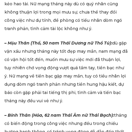
kẻo hao tài. Nữ mạng tháng này dù có quý nhân cũng
không thuận lợi trong mọi mưu sự, chưa thể thay đổi
công việc như dự tính, đề phòng có tiểu nhân dòm ngó
tranh phản, tình cảm tài lộc không như ý.
–
Mậu Thân (Thổ, 50 nam Thái Dương nữ Thổ Tú)
:
dù gặp
vận xấu nhưng tháng này tốt đẹp may mắn, nam mạng đã
có vận hội tốt đến, muốn mưu sự việc mới đã thuận lợi,
tuy nhiên chớ vọng động vượt quá tầm tay, tiền bạc như
ý. Nữ mạng về tiền bạc gặp may mắn, tuy có tiểu nhân lợi
dụng dòm ngó tranh phản nhưng tiền hung hậu kiết, dự
báo còn gặp phải tai tiếng thị phi, tình cảm và tiền bạc
tháng này đều vui vẻ như ý.
–
Bính Thân (Hỏa, 62 nam Thái Âm nữ Thái Bạch):
tháng
có biến động trong công việc nhưng đều trong chiều
hướng hanh thông, cố tránh vọng động dễ dẫn đến thất