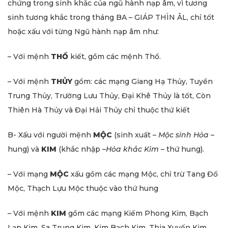
chứng trong sinh khắc của ngũ hành nạp âm, vì tương
sinh tương khắc trong tháng BA – GIÁP THÌN ÂL, chỉ tốt
hoặc xấu với từng Ngũ hành nạp âm như:
– Với mệnh
THỔ
kiết, gồm các mệnh Thổ.
– Với mệnh
THỦY
gồm: các mạng Giang Hạ Thủy, Tuyền
Trung Thủy, Trường Lưu Thủy, Đại Khê Thủy là tốt, Còn
Thiên Hà Thủy và Đại Hải Thủy chỉ thuộc thứ kiết
B- Xấu với người mệnh
MỘC
(sinh xuất –
Mộc sinh Hỏa
–
hung) và
KIM
(khắc nhập –
Hỏa khắc
Kim
– thứ hung).
– Với mạng
MỘC
xấu gồm các mạng Mộc, chỉ trừ Tang Đố
Mộc, Thạch Lựu Mộc thuộc vào thứ hung
– Với mệnh
KIM
gồm các mạng Kiếm Phong Kim, Bạch
Lạp Kim, Sa Trung Kim, Kim Bạch Kim, Thia Xuyến Kim.