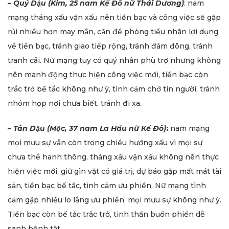
–
Quý Dậu (Kim, 25 nam Kế Đô nữ Thái Dương)
: nam
mạng tháng xấu vận xấu nên tiền bạc và công việc sẽ gặp
rủi nhiều hơn may mắn, cần đề phòng tiểu nhân lợi dụng
về tiền bạc, tránh giao tiếp rộng, tránh đám đông, tránh
tranh cãi. Nữ mạng tuy có quý nhân phù trợ nhưng không
nên manh động thực hiện công việc mới, tiền bạc còn
trắc trở bế tắc không như ý, tình cảm chớ tin người, tránh
nhóm họp nơi chưa biết, tránh đi xa.
–
Tân Dậu (Mộc, 37 nam La Hầu nữ Kế Đô)
:
nam mạng
mọi mưu sự vẫn còn trong chiều hướng xấu vì mọi sự
chưa thể hanh thông, tháng xấu vận xấu không nên thực
hiện việc mới, giữ gìn vật có giá trị, dự báo gặp mất mát tài
sản, tiền bạc bế tắc, tình cảm ưu phiền. Nữ mạng tình
cảm gặp nhiều lo lắng ưu phiền, mọi mưu sự không như ý.
Tiền bạc còn bế tắc trắc trở, tinh thần buồn phiền dễ
sanh bệnh tật.