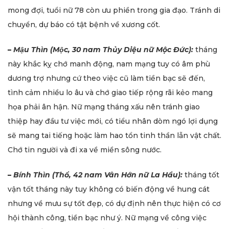
mong đợi, tuổi nữ 78 còn ưu phiền trong gia đạo. Tránh di
chuyển, dự báo có tật bệnh về xương cốt.
–
Mậu Thìn (Mộc, 30 nam Thủy Diệu nữ Mộc Đức):
tháng
này khắc kỵ chớ manh động, nam mạng tuy có âm phù
dương trợ nhưng cứ theo việc cũ làm tiền bạc sẽ đến,
tình cảm nhiều lo âu và chớ giao tiếp rộng rãi kẻo mang
họa phải ân hận. Nữ mạng tháng xấu nên tránh giao
thiệp hay đầu tư việc mới, có tiểu nhân dòm ngó lợi dụng
sẽ mang tai tiếng hoặc làm hao tổn tinh thần lẫn vật chất.
Chớ tin người và đi xa về miền sông nước.
–
Bính Thìn (Thổ, 42 nam Vân Hớn nữ La Hầu):
tháng tốt
vận tốt tháng này tuy không có biến động về hung cát
nhưng về mưu sự tốt đẹp, có dự định nên thực hiện có cơ
hội thành công, tiền bạc như ý. Nữ mạng về công việc