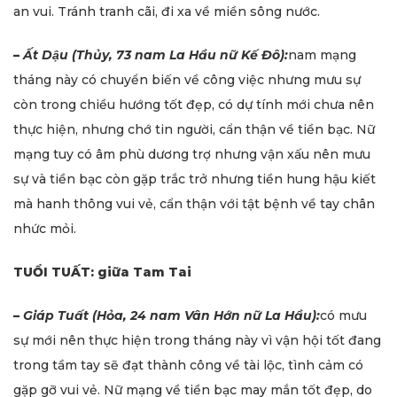
an vui. Tránh tranh cãi, đi xa về miền sông nước.
–
Ất Dậu (Thủy, 73 nam La Hầu nữ Kế Đô):
nam mạng
tháng này có chuyển biến về công việc nhưng mưu sự
còn trong chiều hướng tốt đẹp, có dự tính mới chưa nên
thực hiện, nhưng chớ tin người, cẩn thận về tiền bạc. Nữ
mạng tuy có âm phù dương trợ nhưng vận xấu nên mưu
sự và tiền bạc còn gặp trắc trở nhưng tiền hung hậu kiết
mà hanh thông vui vẻ, cẩn thận với tật bệnh về tay chân
nhức mỏi.
TUỔI TUẤT: giữa Tam Tai
–
Giáp Tuất (Hỏa, 24 nam Vân Hớn nữ La Hầu):
có mưu
sự mới nên thực hiện trong tháng này vì vận hội tốt đang
trong tầm tay sẽ đạt thành công về tài lộc, tình cảm có
gặp gỡ vui vẻ. Nữ mạng về tiền bạc may mắn tốt đẹp, do