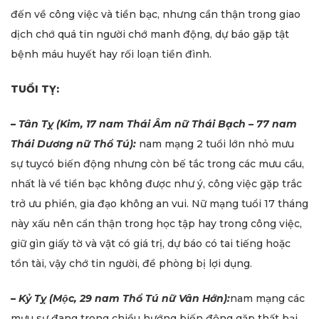
đến về công việc và tiền bạc, nhưng cần thận trong giao
dịch chớ quá tin người chớ manh động, dự báo gặp tật
bệnh máu huyết hay rối loạn tiền đình.
TUỔI TỴ:
–
Tân Tỵ (Kim, 17 nam Thái Âm nữ Thái Bạch – 77 nam
Thái Dương nữ Thổ Tú):
nam mạng 2 tuổi lớn nhỏ mưu
sự tuycó biến động nhưng còn bế tắc trong các mưu cầu,
nhất là về tiền bạc không được như ý, công việc gặp trắc
trở ưu phiền, gia đạo không an vui. Nữ mạng tuổi 17 tháng
này xấu nên cẩn thận trong học tập hay trong công việc,
giữ gìn giấy tờ và vật có giá trị, dự báo có tai tiếng hoặc
tổn tài, vậy chớ tin người, đề phòng bị lợi dụng.
–
Kỷ Tỵ (Mộc, 29 nam Thổ Tú nữ Vân Hớn):
nam mạng các
mưu sự đang trong chiều hướng biến động gặp thất bại