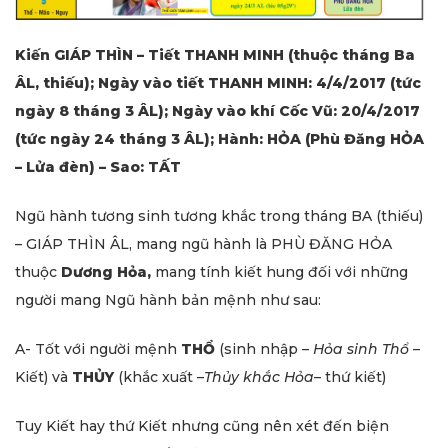
Kiến GIÁP THÌN – Tiết THANH MINH (thuộc tháng Ba
ÂL, thiếu); Ngày vào tiết THANH MINH: 4/4/2017 (tức
ngày 8 tháng 3 ÂL); Ngày vào khí Cốc Vũ: 20/4/2017
(tức ngày 24 tháng 3 ÂL); Hành: HỎA (Phù Đăng HỎA
– Lửa đèn) – Sao: TẤT
Ngũ hành tương sinh tương khắc trong tháng BA (thiếu)
– GIÁP THÌN ÂL, mang ngũ hành là PHÙ ĐĂNG HỎA
thuộc
Dương Hỏa,
mang tính kiết hung đối với những
người mang Ngũ hành bản mệnh như sau:
A- Tốt với người mệnh
THỔ
(sinh nhập –
Hỏa sinh Thổ
–
Kiết) và
THỦY
(khắc xuất –
Thủy khắc
Hỏa
– thứ kiết)
Tuy Kiết hay thứ Kiết nhưng cũng nên xét đến biện