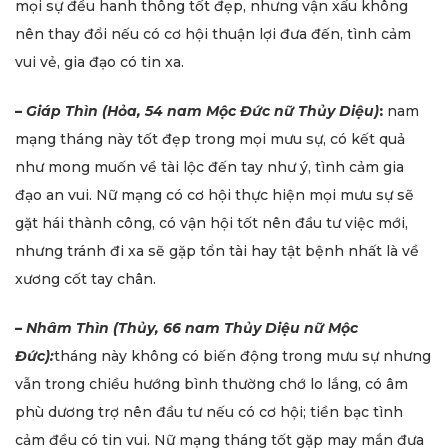
mọi sự đều hanh thông tốt đẹp, nhưng vận xấu không
nên thay đổi nếu có cơ hội thuận lợi đưa đến, tình cảm
vui vẻ, gia đạo có tin xa.
–
Giáp Thìn (Hỏa, 54 nam Mộc Đức nữ Thủy Diệu)
:
nam
mạng tháng này tốt đẹp trong mọi mưu sự, có kết quả
như mong muốn về tài lộc đến tay như ý, tình cảm gia
đạo an vui. Nữ mạng có cơ hội thực hiện mọi mưu sự sẽ
gặt hái thành công, có vận hội tốt nên đầu tư việc mới,
nhưng tránh đi xa sẽ gặp tổn tài hay tật bệnh nhất là về
xương cốt tay chân.
–
Nhâm Thìn (Thủy, 66 nam Thủy Diệu nữ Mộc
Đức):
tháng này không có biến động trong mưu sự nhưng
vẫn trong chiều hướng bình thường chớ lo lắng, có âm
phù dương trợ nên đầu tư nếu có cơ hội; tiền bạc tình
cảm đều có tin vui. Nữ mạng tháng tốt gặp may mắn đưa