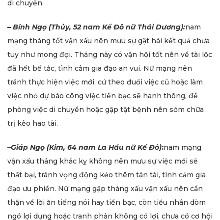
di chuyển.
–
Bính Ngọ (Thủy, 52 nam Kế Đô nữ Thái Dương):
nam
mạng tháng tốt vận xấu nên mưu sự gặt hái kết quả chưa
tuy như mong đợi. Tháng này có vận hội tốt nên về tài lộc
đã hết bế tắc, tình cảm gia đạo an vui. Nữ mạng nên
tránh thực hiện việc mới, cứ theo đuổi việc cũ hoặc làm
việc nhỏ dự báo công việc tiền bạc sẽ hanh thông, đề
phòng việc di chuyển hoặc gặp tật bệnh nên sớm chữa
trị kẻo hao tài.
–
Giáp Ngọ (Kim, 64 nam La Hầu nữ Kế Đô)
:
nam mạng
vận xấu tháng khắc kỵ không nên mưu sự việc mới sẽ
thất bại, tránh vọng động kẻo thêm tán tài, tình cảm gia
đạo ưu phiền. Nữ mạng gặp tháng xấu vận xấu nên cẩn
thận về lời ăn tiếng nói hay tiền bạc, còn tiểu nhân dòm
ngó lợi dụng hoặc tranh phản không có lợi, chưa có cơ hội