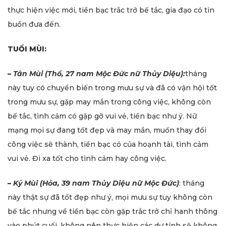
thực hiện việc mới, tiền bạc trắc trở bế tắc, gia đạo có tin
buồn đưa đến.
TUỔI MÙI:
–
Tân Mùi (Thổ, 27 nam Mộc Đức nữ Thủy Diệu):
tháng
này tuy có chuyển biến trong mưu sự và đã có vận hội tốt
trong mưu sự, gặp may mắn trong công việc, không còn
bế tắc, tình cảm có gặp gỡ vui vẻ, tiền bạc như ý. Nữ
mạng mọi sự đang tốt đẹp và may mắn, muốn thay đổi
công việc sẽ thành, tiền bạc có của hoạnh tài, tình cảm
vui vẻ. Đi xa tốt cho tình cảm hay công việc.
–
Kỷ Mùi (Hỏa, 39 nam Thủy Diệu nữ Mộc Đức)
: tháng
này thật sự đã tốt đẹp như ý, mọi mưu sự tuy không còn
bế tắc nhưng về tiền bạc còn gặp trắc trở chỉ hanh thông
vào phút cuối, không nên thực hiện các dự tính sẽ không