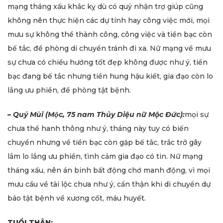
mạng tháng xấu khắc kỵ dù có quý nhận trợ giúp cũng
không nên thực hiện các dự tính hay công việc mới, mọi
mưu sự không thể thành công, công việc và tiền bạc còn
bế tắc, đề phòng di chuyển tránh đi xa. Nữ mạng về mưu
sự chưa có chiều hướng tốt đẹp không được như ý, tiền
bạc đang bế tắc nhưng tiền hung hậu kiết, gia đạo còn lo
lắng ưu phiền, đề phòng tật bệnh.
–
Quý Mùi (Mộc, 75 nam Thủy Diệu nữ Mộc Đức):
mọi sự
chưa thể hanh thông như ý, tháng này tuy có biến
chuyển nhưng về tiền bạc còn gặp bế tắc, trắc trở gây
lắm lo lắng ưu phiền, tình cảm gia đạo có tin. Nữ mạng
tháng xấu, nên án binh bất động chớ manh động, vì mọi
mưu cầu về tài lộc chưa như ý, cẩn thận khi di chuyển dự
báo tật bệnh về xương cốt, máu huyết.
TUỔI THÂN: