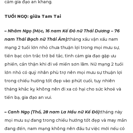
cảm gia đạo an khang.
TUỔI NGỌ: giữa Tam Tai
–
Nhâm Ngọ (Mộc, 16 nam Kế Đô nữ Thái Dương – 76
nam Thái Bạch nữ Thái Âm):
tháng xấu vận xấu nam
mạng 2 tuổi lớn nhỏ chưa thuận lợi trong mọi mưu sự,
tiền bạc còn trắc trở bế tắc, tình cảm gia đạo gặp ưu
phiền, cẩn thận khi đi về miền sơn lâm. Nữ mạng 2 tuổi
lớn nhỏ có quý nhân phù trợ nên mọi mưu sự thuận lợi
trong chiếu hướng tốt đẹp vào phút cuối, tuy nhiên
tháng khắc kỵ không nên đi xa có hại cho sức khoẻ và
tiền bạ, gia đạo an vui.
–
Canh Ngọ (Thổ, 28 nam La Hầu nữ Kế Đô)
:
tháng này
mọi mưu sự đang trong chiều hướng tốt đẹp và may mắn
đang đến, nam mạng không nên đầu tư việc mới nếu có