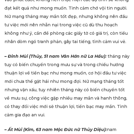
đạt kết quả như mong muốn. Tình cảm chớ vội tin người.
Nữ mạng tháng may mắn tốt đẹp, nhưng không nên đầu
tư việc mới nên nhẫn nại trong việc cũ dù thu hoạch
không như ý, cần đề phòng các giấy tờ có giá trị, còn tiểu
nhân dòm ngó tranh phản, gây tai tiếng, tình cảm vui vẻ.
–
Đinh Mùi (Thủy, 51 nam Vân Hớn nữ La Hầu):
tháng này
tuy có biến chuyển trong mưu sự và trong chiều hướng
thuận lợi về tiền bạc như mong muốn, cơ hội đầu tư việc
mới chưa thể gặt hái như mong đợi. Nữ mạng tháng tốt
nhưng vận xấu, tuy nhiên tháng này có biến chuyển tốt
về mưu sự, công việc gặp nhiều may mắn và hanh thông,
có thay đổi việc mới sẽ thuận lợi, tiền bạc may mắn. Tình
cảm gia đạo an vui.
–
Ất Mùi (Kim, 63 nam Mộc Đức nữ Thủy Diệu):
nam