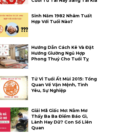
Cười Từ Tai Này Sang Tai Kia
Sinh Năm 1982 Nhâm Tuất
Hợp Với Tuổi Nào?
Hướng Dẫn Cách Kê Và Đặt
Hướng Giường Ngủ Hợp
Phong Thuỷ Cho Tuổi Tỵ
Tử Vi Tuổi Ất Mùi 2015: Tổng
Quan Về Vận Mệnh, Tình
Yêu, Sự Nghiệp
Giải Mã Giấc Mơ: Nằm Mơ
Thấy Ba Ba Điềm Báo Gì,
Lành Hay Dữ? Con Số Liên
Quan