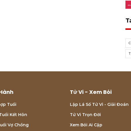
T
T
Hành
Tử Vi - Xem Bói
ợp Tuổi
Lập Lá Số Tử Vi - Giải Đoán
Tuổi Kết Hôn
Tử Vi Trọn Đời
uổi Vợ Chồng
Xem Bói Ai Cập