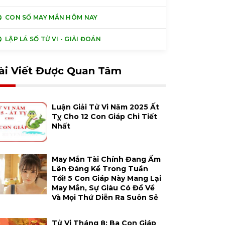
CON SỐ MAY MẮN HÔM NAY
LẬP LÁ SỐ TỬ VI - GIẢI ĐOÁN
ài Viết Được Quan Tâm
Luận Giải Tử Vi Năm 2025 Ất
Tỵ Cho 12 Con Giáp Chi Tiết
Nhất
May Mắn Tài Chính Đang Ấm
Lên Đáng Kể Trong Tuần
Tới! 5 Con Giáp Này Mang Lại
May Mắn, Sự Giàu Có Đổ Về
Và Mọi Thứ Diễn Ra Suôn Sẻ
Tử Vi Tháng 8: Ba Con Giáp