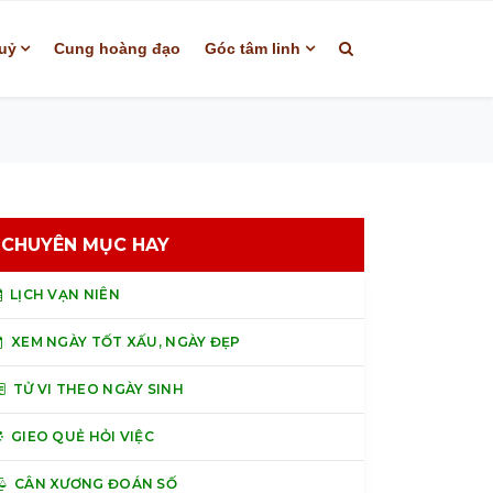
uỷ
Cung hoàng đạo
Góc tâm linh
CHUYÊN MỤC HAY
LỊCH VẠN NIÊN
XEM NGÀY TỐT XẤU, NGÀY ĐẸP
TỬ VI THEO NGÀY SINH
GIEO QUẺ HỎI VIỆC
CÂN XƯƠNG ĐOÁN SỐ