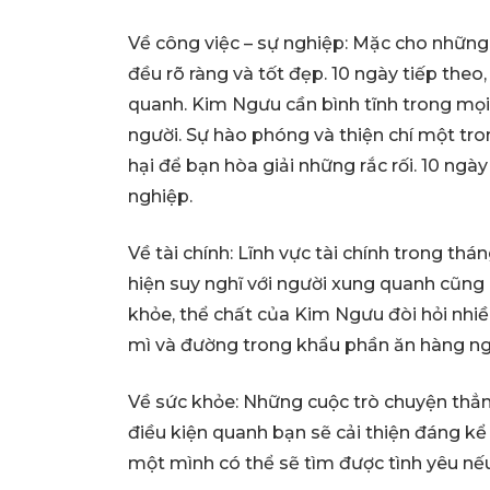
Về công việc – sự nghiệp: Mặc cho những 
đều rõ ràng và tốt đẹp. 10 ngày tiếp th
quanh. Kim Ngưu cần bình tĩnh trong mọi 
người. Sự hào phóng và thiện chí một tro
hại để bạn hòa giải những rắc rối. 10 ngà
nghiệp.
Về tài chính: Lĩnh vực tài chính trong thá
hiện suy nghĩ với người xung quanh cũng là
khỏe, thể chất của Kim Ngưu đòi hỏi nhi
mì và đường trong khẩu phần ăn hàng ng
Về sức khỏe: Những cuộc trò chuyện thẳn
điều kiện quanh bạn sẽ cải thiện đáng k
một mình có thể sẽ tìm được tình yêu nế